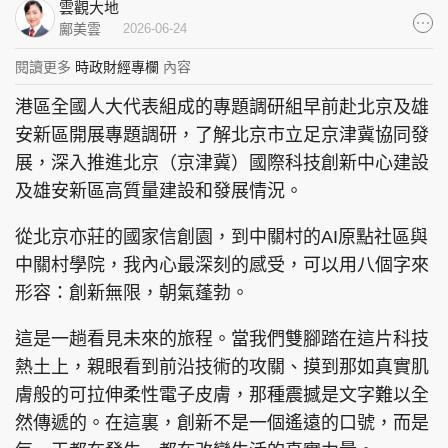
雲觀大地
集團旗下品牌
鄺美雲
2026-06-24
閱讀更多
時政財經專欄
內容
港區全國人大代表組成的專題調研組早前赴北京及雄
東周刊
cazbuyer
東Touch
安新區開展專題調研，了解北京市立足京津冀協同發
展，深入推進北京（京津冀）國際科技創新中心建設
及雄安新區高質量建設和發展情況。
從北京亦莊的國家信創園，到中關村的AI原點社區與
PCM 電腦廣場
星島頭條
星島日報
中關村學院，我內心最深刻的感受，可以用八個字來
形容：創新無限，朝氣蓬勃。
這是一趟看見未來的旅程。當我們雙腳踏在這片科技
頭條日報
星島環球
The Standard
熱土上，親眼看到前沿技術的攻關、摸到那如真實肌
膚般的可拉伸柔性電子皮膚，那種震撼是文字難以全
然傳遞的。在這裏，創新不是一個遙遠的口號，而是
親子王
Oh!爸媽
JobMarket