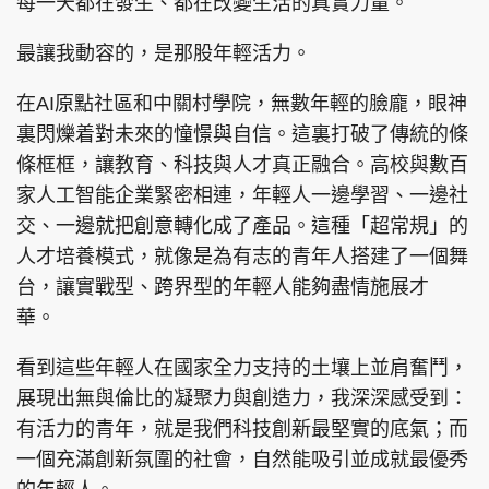
每一天都在發生、都在改變生活的真實力量。
最讓我動容的，是那股年輕活力。
在AI原點社區和中關村學院，無數年輕的臉龐，眼神
頭條搵工
EDUPLUS
裏閃爍着對未來的憧憬與自信。這裏打破了傳統的條
條框框，讓教育、科技與人才真正融合。高校與數百
家人工智能企業緊密相連，年輕人一邊學習、一邊社
關於我們
使用條款
交、一邊就把創意轉化成了產品。這種「超常規」的
聯絡我們
版權及免責聲明
人才培養模式，就像是為有志的青年人搭建了一個舞
隱私政策聲明
台，讓實戰型、跨界型的年輕人能夠盡情施展才
華。
看到這些年輕人在國家全力支持的土壤上並肩奮鬥，
Copyright © 東周網 版權所有 . 不得轉載
©Eastweek.com.hk. All rights reserved.
展現出無與倫比的凝聚力與創造力，我深深感受到：
有活力的青年，就是我們科技創新最堅實的底氣；而
一個充滿創新氛圍的社會，自然能吸引並成就最優秀