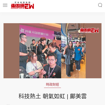
明星名人
時事財經
東周Ladies
優享生活
東周食玩通
會員活動
時政財經
玄學靈異
東周專欄
科技熱土 朝氣如虹 | 鄺美雲