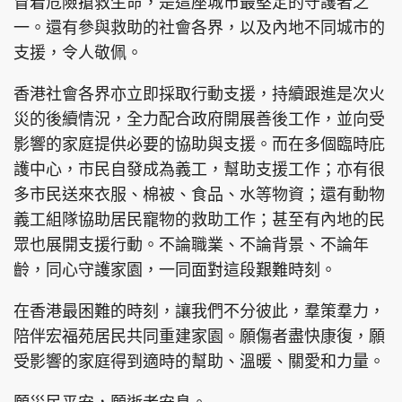
冒着危險搶救生命，是這座城市最堅定的守護者之
一。還有參與救助的社會各界，以及內地不同城市的
支援，令人敬佩。
頭條搵工
EDUPLUS
香港社會各界亦立即採取行動支援，持續跟進是次火
災的後續情況，全力配合政府開展善後工作，並向受
影響的家庭提供必要的協助與支援。而在多個臨時庇
關於我們
使用條款
護中心，市民自發成為義工，幫助支援工作；亦有很
聯絡我們
版權及免責聲明
多市民送來衣服、棉被、食品、水等物資；還有動物
義工組隊協助居民寵物的救助工作；甚至有內地的民
隱私政策聲明
眾也展開支援行動。不論職業、不論背景、不論年
齡，同心守護家園，一同面對這段艱難時刻。
Copyright © 東周網 版權所有 . 不得轉載
在香港最困難的時刻，讓我們不分彼此，羣策羣力，
©Eastweek.com.hk. All rights reserved.
陪伴宏福苑居民共同重建家園。願傷者盡快康復，願
受影響的家庭得到適時的幫助、溫暖、關愛和力量。