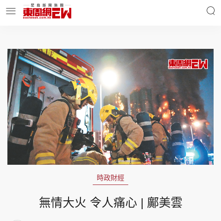
明星名人
時事財經
東周Ladies
優享生活
東周食玩通
會員活動
時政財經
玄學靈異
東周專欄
無情大火 令人痛心 | 鄺美雲