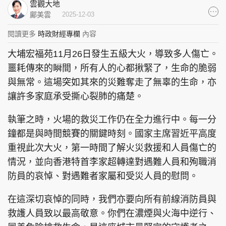
雲觀大地
集團旗下品牌
鄺美雲
2025-12-03
閱讀更多
時政財經專欄
內容
大埔宏福苑11月26日發生五級大火，導致多人傷亡。
東周刊
cazbuyer
東Touch
噩耗傳來的瞬間，所有人的心都揪緊了，生命的脆弱
與無常。這場突如其來的災難奪走了無辜的生命，亦
讓許多家庭承受撕心裂肺的痛楚。
執筆之時，火場的救災工作仍在全力進行中。每一分
PCM 電腦廣場
星島頭條
星島日報
鐘都是與時間競賽的關鍵時刻。國家主席習近平高度
重視此次大火，第一時間了解火災救援和人員傷亡的
情況，並向香港特首李家超轉達對遇難人員和殉職消
頭條日報
星島環球
The Standard
防員的哀悼、對遇難者家屬和受災人員的慰問。
在這深切哀悼的同時，我們亦要向所有前線消防員與
救護人員致以最高敬意。你們在濃煙與火海中逆行、
親子王
Oh!爸媽
JobMarket