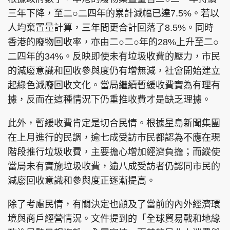
三年下降，至二○二四年的累計減幅已達7.5%。若以
人均棄置量計算，三年間更合計回落了8.5%。同時
香港的廢物回收率，亦由二○二○年的28%上升至二○
二四年的34%。反映即使未有垃圾收費的壓力，市民
的減廢意識和回收參與度仍有增無減，社會開始建立
起綠色減廢回收文化。當局繼續暫緩收費實為有理有
據，反而在這種情況下仍重推收費才是缺乏理據。
此外，暫緩收費肯定是切合民情。根據星島新聞集團
在上月進行的民調，逾七成受訪市民都認為不應在現
階段推行垃圾收費，主要擔心增加經濟負擔；而縱使
當局未有實施垃圾收費，逾八成受訪者仍認同市民的
減廢回收意識和參與度正逐漸提高。
除了考慮民情，有關決定也顧及了當前的內外經濟環
境與商戶經營情況。文件提到的「全球貿易戰和地緣