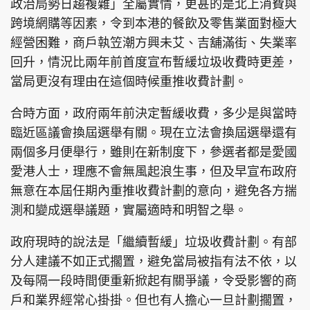
政治局勢日趨複雜」全屬實情，更甚的是北上消費與
跨境網購等因素，令到本港的餐飲及零售業面對極大
經營困難，商戶執笠潮方興未艾、吉舖滿街、失業率
回升，情況比兩年前首度宣布暫緩垃圾收費時更差，
當局更沒有理由在這個時候重推收費計劃。
合時方面，政府兩年前決定暫緩收費，多少是與當時
臨近區議會換屆選舉有關。現在立法會換屆選舉還有
兩個多月便舉行，雖則在新制度下，參選者都是愛國
愛港人士，理應不會無風起浪生事，但及早宣布政府
無意在本屆任期內重推收費計劃的意向，避免各方揣
測和變成選舉議題，實屬適時和明智之舉。
政府現時的說法是「繼續暫緩」垃圾收費計劃。有部
分人建議不如正式擱置，避免當局被指有法不依，以
及每隔一段時間便重新掀起有關爭議，令受影響的商
戶和業界經常心掛掛。但也有人擔心一旦計劃擱置，