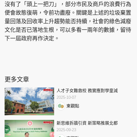
沒有了「頭上一把刀」，部分市民及商戶的浪費行為
便會故態復萌，令前功盡廢。關鍵是上述的垃圾棄置
量回落及回收率上升趨勢能否持續，社會的綠色減廢
文化是否已落地生根，可以多看一兩年的數據，留待
下一屆政府再作決定。
更多文章
人才子女難救校 務實應對學童減
2025-10-07
東觀點
新思維拆牆引資 新策略推展北都
2025-09-23