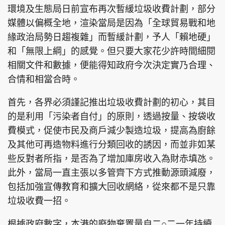
環境及生態局日前宣布再次暫緩垃圾收費計劃，部分
媒體以偏概全地，渲染當局是因為「全球貿易戰和地
緣政治局勢日趨複雜」而暫緩計劃，予人「賴地硬」
和「無限上綱」的感覺。但只要大家花少許時間細閱
頭條搵工
EDUPLUS
相關文件和數據，便能得知政府今次決定實乃合理、
合情和相當合時。
關於我們
使用條款
首先，各界必須謹記推出垃圾收費計劃的初心，其目
聯絡我們
版權及免責聲明
的是利用「污染者自付」的原則，透過按量、按袋收
隱私政策聲明
費模式，促使市民及商戶減少製造垃圾，提高為廚餘
及其他可再造物料進行分類回收的誘因，而並非如某
些反對者所指，是否為了增加庫房收入為財赤填氹。
Copyright © 東周網 版權所有 . 不得轉載
此外，當局一直主張以多管齊下方式推動源頭減廢，
©Eastweek.com.hk. All rights reserved.
包括加強宣傳教育和擴大回收網絡，從來都不是只靠
垃圾收費一招。
根據政府數字，本港的廢物棄置量自二○二一年持續