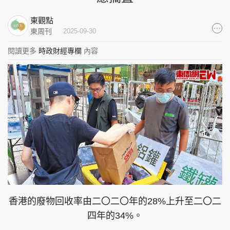
集團旗下品牌
東觀點
東周刊
2025-09-30
閱讀更多
時政財經專欄
內容
東周刊
cazbuyer
東Touch
PCM 電腦廣場
星島頭條
星島日報
頭條日報
星島環球
The Standard
香港的廢物回收率由二〇二〇年的28%上升至二〇二
四年的34%。
親子王
Oh!爸媽
JobMarket