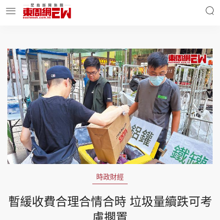
明星名人
時事財經
東周Ladies
優享生活
東周食玩通
會員活動
時政財經
玄學靈異
東周專欄
暫緩收費合理合情合時 垃圾量續跌可考
慮擱置