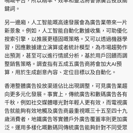
鳴嘅平台，所以精準、效率和靈活將會係廣告投放關
鍵詞。
另一邊廂，人工智能嘅高速發展會為廣告業帶來一片
新景象。例如，人工智能自動化數據收集，可助優化
搜索引擎，以推展更穩固嘅策略。又可以透過機器學
習，因應數據建立演算或者統計模型，為市場趨勢作
出預測，甚至可以進行情感分析，基於用戶回饋而調
整銷售策略。調查指有五成五廣告商將會加大AI預
算，用於生成創意內容、定位目標以及自動化。
香港整體廣告投放渠道佔比出現調整，可見廣告業趨
向更多元化發展。事實上，傳統廣告和數碼廣告各有
千秋，例如社交媒體曝光對年輕人更有效，而電視廣
告就能夠有效地觸及廣告商最重視嘅三十五至四十九
歲消費者，地鐵廣告等實體戶外廣告覆蓋率則更加廣
泛。運用多樣化嘅數碼同傳統廣告能夠針對不同受眾