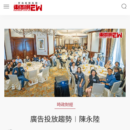
明星名人
時事財經
東周Ladies
優享生活
東周食玩通
會員活動
時政財經
玄學靈異
東周專欄
廣告投放趨勢︱陳永陸