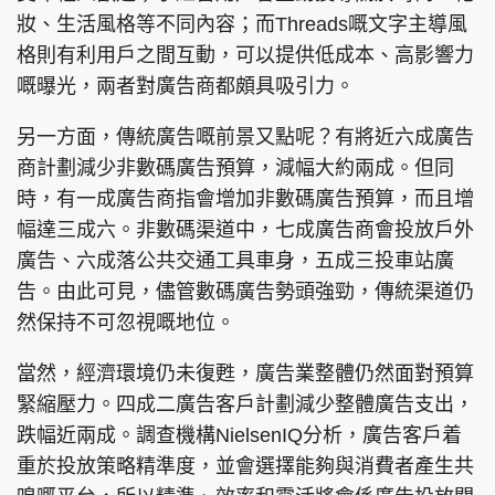
妝、生活風格等不同內容；而Threads嘅文字主導風
格則有利用戶之間互動，可以提供低成本、高影響力
嘅曝光，兩者對廣告商都頗具吸引力。
另一方面，傳統廣告嘅前景又點呢？有將近六成廣告
商計劃減少非數碼廣告預算，減幅大約兩成。但同
時，有一成廣告商指會增加非數碼廣告預算，而且增
幅達三成六。非數碼渠道中，七成廣告商會投放戶外
廣告、六成落公共交通工具車身，五成三投車站廣
告。由此可見，儘管數碼廣告勢頭強勁，傳統渠道仍
然保持不可忽視嘅地位。
當然，經濟環境仍未復甦，廣告業整體仍然面對預算
緊縮壓力。四成二廣告客戶計劃減少整體廣告支出，
跌幅近兩成。調查機構NielsenIQ分析，廣告客戶着
重於投放策略精準度，並會選擇能夠與消費者產生共