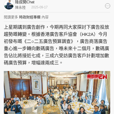
陸叔開Chat
集團旗下品牌
陳永陸
2025-09-17
閱讀更多
時政財經專欄
內容
上星期講到廣告創作，今期再同大家探討下廣告投放
東周刊
cazbuyer
東Touch
趨勢嘅轉變。根據香港廣告客戶協會（HK2A）今月
初發布嘅《二○二五廣告預算調查》，廣告商落廣告
重心進一步轉向數碼廣告，喺未來十二個月，數碼廣
告佔比將接近七成，三成六受訪廣告客戶計劃增加數
PCM 電腦廣場
星島頭條
星島日報
碼廣告預算，增幅達兩成三。
頭條日報
星島環球
The Standard
親子王
Oh!爸媽
JobMarket