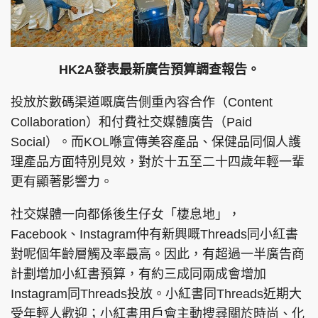
HK2A發表最新廣告預算調查報告。
頭條搵工
EDUPLUS
投放於數碼渠道嘅廣告側重內容合作（Content
Collaboration）和付費社交媒體廣告（Paid
關於我們
使用條款
Social）。而KOL喺宣傳美容產品、保健品同個人護
聯絡我們
版權及免責聲明
理產品方面特別見效，對於十五至二十四歲年輕一輩
隱私政策聲明
更有顯著影響力。
社交媒體一向都係後生仔女「棲息地」，
Facebook、Instagram仲有新興嘅Threads同小紅書
Copyright © 東周網 版權所有 . 不得轉載
©Eastweek.com.hk. All rights reserved.
對呢個年齡層觸及率最高。因此，有超過一半廣告商
計劃增加小紅書預算，有約三成同兩成會增加
Instagram同Threads投放。小紅書同Threads近期大
受年輕人歡迎；小紅書用戶會主動搜尋關於時尚、化