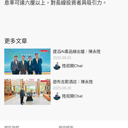
息率可達六厘以上，對長線投資者具吸引力。
更多文章
建滔AI產品線出爐︱陳永陸
2025-09-03
陸叔開Chat
遊布吉歎酒店︱陳永陸
2025-08-20
陸叔開Chat
關於我們
使用條款