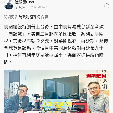
陸叔開Chat
集團旗下品牌
陳永陸
2025-08-27
閱讀更多
時政財經專欄
內容
美國總統特朗普上台後，由中美貿易戰蔓延至全球
東周刊
cazbuyer
東Touch
「團體戰」。美自三月起向多國徵收一系列對等關
稅，其後稅率朝令夕改，對華關稅亦一再延期，顛覆
全球貿易體系。今個月中美同意休戰期再延長九十
日，相信有利年底聖誕採購季，為商家提供緩衝時
PCM 電腦廣場
星島頭條
星島日報
間。
頭條日報
星島環球
The Standard
親子王
Oh!爸媽
JobMarket