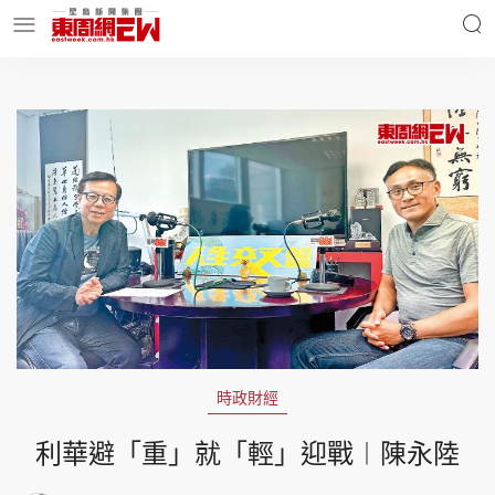
明星名人
時事財經
東周Ladies
優享生活
東周食玩通
會員活動
時政財經
玄學靈異
東周專欄
利華避「重」就「輕」迎戰︱陳永陸