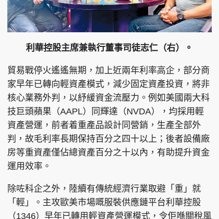
利華控股主席兼執行董事司徒志仁（右）。
頭條搵工
EDUPLUS
貿易戰停火遙遙無期，加上近兩年利率高企，部分商
家早年已轉向輕資產模式，減少固定資產投資，將非
關於我們
使用條款
核心業務外判，以紓緩資金流壓力。例如美國兩大科
聯絡我們
版權及免責聲明
技巨頭蘋果（AAPL）同輝達（NVDA），均採用輕
隱私政策聲明
資產營運，前者着重產品設計同營銷，生產全部外
判，故毛利率長期保持百分之四十以上；後者設備廠
房等重資產僅佔總資產百分之十以內，有助提升資金
Copyright © 東周網 版權所有 . 不得轉載
運用效率。
©Eastweek.com.hk. All rights reserved.
除咗科企之外，陸續有傳統經濟行業取避「重」就
「輕」。主攻歐美市場嘅服裝供應鏈平台利華控股
（1346）早年已轉用輕資產營運模式，令佢喺關稅風