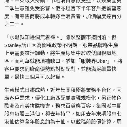
洲、中東戰火持續，市場消費意欲受挫，以致集團第
二季生意難免受影響。佢亦坦言下半年客戶抱觀望態
度，有零售商將成本轉嫁至消費者，加價幅度達百分
之二十。
「水退就知邊個無着褲。」雖然整體市道回落，但
Stanley話正因為關稅政策不明朗，服裝品牌喺生產
上更需要靈活調動，將生產線集中於較低關稅嘅地
區，而利華就能填補缺口，猶如「服裝界Uber」，將
客戶要求同廠商優勢點對點配對，並能滿足細量快
單，最快三個月可以起貨。
生意模式日趨成熟，近年集團積極將業務平台化，因
應客戶需求，優化工廠匹配並實現規模化，另正物色
歐洲及南美拼購機會，務求百貨應百客。集團派中期
股息每股三港仙，與去年持平，如用去年末期股息七
港仙估算全年股息約為十仙。以截稿前股價計算，周