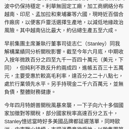
波中仍保持穩定。利華無固定工廠，加工商網絡分布
越南、印尼、孟加拉和柬埔寨等六國，現時近百個合
作廠房，以便客戶靈活選擇生產地，以減低地緣政治
風險。其中越南佔比最大，約佔總生產五至六成。
早前集團主席兼執行董事司徒志仁（Stanley）同我
解構業績同分析關稅影響。截至今年六月底，中期收
入按年微跌百分之四至九千一百四十萬元（美元，下
同），但純利不跌反升約兩成四，進帳五百三十五萬
元，主要受惠於較高毛利率，達百分之二十八點七，
處於行業領先水平。另手持現金二千六百萬元，並無
負債，整體財務健康。
今年四月特朗普關稅風暴來襲，一下子向六十多個國
家加徵對等關稅，部分國家稅率高達百分之五十，
Stanley憶述當時好多美國品牌都延遲落單，同時歐