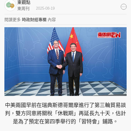
東觀點
集團旗下品牌
東周刊
2025-08-19
閱讀更多
時政財經專欄
內容
東周刊
cazbuyer
東Touch
PCM 電腦廣場
星島頭條
星島日報
頭條日報
星島環球
The Standard
中美兩國早前在瑞典斯德哥爾摩進行了第三輪貿易談
判，雙方同意將關稅「休戰期」再延長九十天，估計
是為了預定在第四季舉行的「習特會」鋪路。
親子王
Oh!爸媽
JobMarket