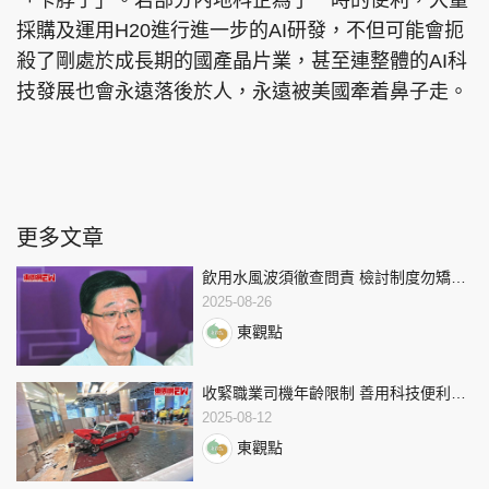
「卡脖子」。若部分內地科企為了一時的便利，大量
採購及運用H20進行進一步的AI研發，不但可能會扼
殺了剛處於成長期的國產晶片業，甚至連整體的AI科
技發展也會永遠落後於人，永遠被美國牽着鼻子走。
更多文章
飲用水風波須徹查問責 檢討制度勿矯枉
過正
2025-08-26
東觀點
收緊職業司機年齡限制 善用科技便利長
者自駕
2025-08-12
東觀點