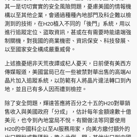
其一是切切實實的安全風險問題，憂慮美國的情報機
構以至其他企業，會通過種種內地部門及科企難以檢
測到的技術，在H20植入不同的「後門」系統，用以
進行追蹤定位、盜取資訊，甚或在有需要時能遠端強
制關機，對我國的商業機密、資訊保安、科技發展、
以至國家安全構成嚴重威脅。
上述擔憂絕非天荒夜譚或杞人憂天，日前便有美西方
傳媒報道，美國當局已在一些被禁對華出售的高端AI
晶片加入追蹤系統，以防範有人將晶片違法轉口到內
地，並且已有多人因而遭到檢控。
除了安全問題，輝達答應將百分之十五的H20對華銷
售收入與美國政府「分成」，估計每年金額達數十億
美元，也令到內地當局不悅。有關做法等同要使用
H20的中國科企以至AI服務用家，向美方繳付額外的