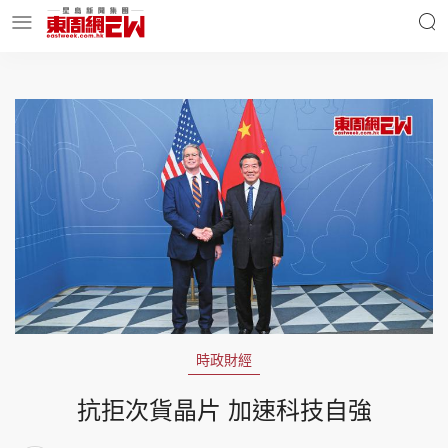
明星名人
時事財經
東周Ladies
優享生活
東周食玩通
會員活動
時政財經
玄學靈異
東周專欄
抗拒次貨晶片 加速科技自強