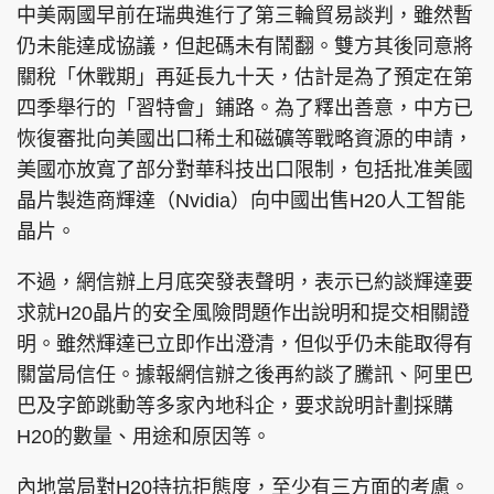
中美兩國早前在瑞典進行了第三輪貿易談判，雖然暫
仍未能達成協議，但起碼未有鬧翻。雙方其後同意將
關稅「休戰期」再延長九十天，估計是為了預定在第
四季舉行的「習特會」鋪路。為了釋出善意，中方已
頭條搵工
EDUPLUS
恢復審批向美國出口稀土和磁礦等戰略資源的申請，
美國亦放寬了部分對華科技出口限制，包括批准美國
關於我們
使用條款
晶片製造商輝達（Nvidia）向中國出售H20人工智能
晶片。
聯絡我們
版權及免責聲明
隱私政策聲明
不過，網信辦上月底突發表聲明，表示已約談輝達要
求就H20晶片的安全風險問題作出說明和提交相關證
明。雖然輝達已立即作出澄清，但似乎仍未能取得有
Copyright © 東周網 版權所有 . 不得轉載
關當局信任。據報網信辦之後再約談了騰訊、阿里巴
©Eastweek.com.hk. All rights reserved.
巴及字節跳動等多家內地科企，要求說明計劃採購
H20的數量、用途和原因等。
內地當局對H20持抗拒態度，至少有三方面的考慮。