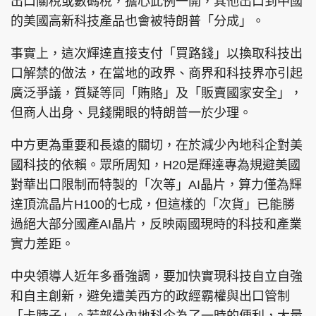
出口關稅或數碼稅，擔心此例一開，其他出口到中國
的美國高新科技產品也會被特朗普「分成」。
事實上，這次輝達直接支付「買路錢」以換取科技出
口解禁的做法，在當地的政界、商界和科技界亦引起
廣泛爭議，質疑等同「賄賂」及「販賣國家安全」，
但商人出身、見錢開眼的特朗普一於少理。
中方更為重要和長遠的關切，在於減少內地科企對美
國科技的依賴。眾所周知，H20是輝達專為規避美國
對華出口限制而特製的「次等」AI晶片，算力僅為輝
達頂流晶片H100的七成，但這樣的「次貨」已能勝
過絕大部分國產AI晶片，反映兩國現時的科技和產業
實力差距。
中央領導人近年多番強調，要加快實現科技自立自強
和自主創新，避免遭美西方的政經霸權與出口管制