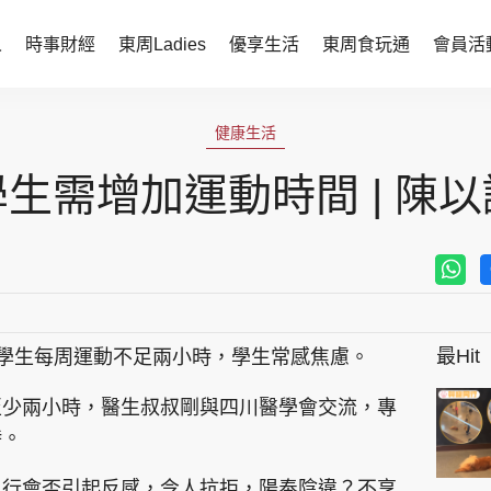
人
時事財經
東周Ladies
優享生活
東周食玩通
會員活
時事財經
東周Ladies
健康生活
時事直擊
談情說性
學生需增加運動時間 | 陳以
財經智庫
時尚生活
焦點人物
健康醫美
她世代力量
卓越女性
最Hit
學生每周運動不足兩小時，學生常感焦慮。
會員活動
玄學靈異
至少兩小時，醫生叔叔剛與四川醫學會交流，專
周JETSO
東勝運程
時。
智富天下 李居明
執行會否引起反感，令人抗拒，陽奉陰違？不享