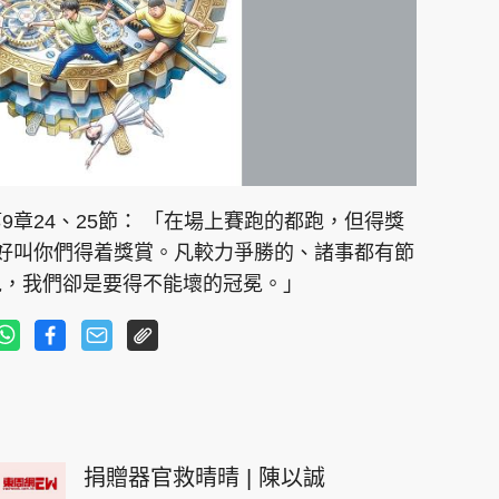
章24、25節： 「在場上賽跑的都跑，但得獎
好叫你們得着獎賞。凡較力爭勝的、諸事都有節
冕，我們卻是要得不能壞的冠冕。」
捐贈器官救晴晴 | 陳以誠