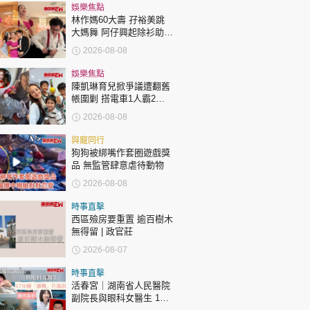
時政財經
娛樂焦點
林作媽60大壽 孖裕美跳
健康生活
大媽舞 阿仔興起除衫助慶
回應兩女交好有原因
飲食旅遊
2026-08-08
娛樂焦點
陳凱琳育兒掀爭議遭翻舊
帳圍剿 搭電車1人霸2個
位 被轟自私欠公德心 有
2026-08-08
指反應過度不公平
與寵同行
狗狗被綁嘴作套圈遊戲獎
環球
The Standard
品 無監管肆意虐待動物
親子王
2026-08-08
時事直擊
西區殮房要重置 逾百樹木
無得留 | 政官莊
2026-08-07
轉載 ©Eastweek.com.hk. All rights reserved.
時事直擊
活春宮｜湖南省人民醫院
副院長與眼科女醫生 17