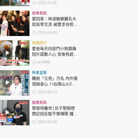
分鐘「激戰」片流出 動作
2025-11-06
露骨 網上瘋傳
娛樂焦點
愛回家｜林淑敏滕麗名大
結局零交流 被要求合照即
閃「不和升級」？兩人咁
2026-08-08
回應
與寵同行
愛爸每天向迎門小狗跳舞
短片感動人心 背後有超大
洋蔥
9小時前
時事直擊
難脫「元兇」污名 內外傷
侵蝕身心 八仙嶺山火29
年 獨家專訪 張潤衡終極
2025-08-12
剖白
娛樂焦點
黎彼得離世│兒子黎樹德
開記招反駁不實傳聞 鍾志
光代好友澄清：冇經濟問
2026-08-06
題