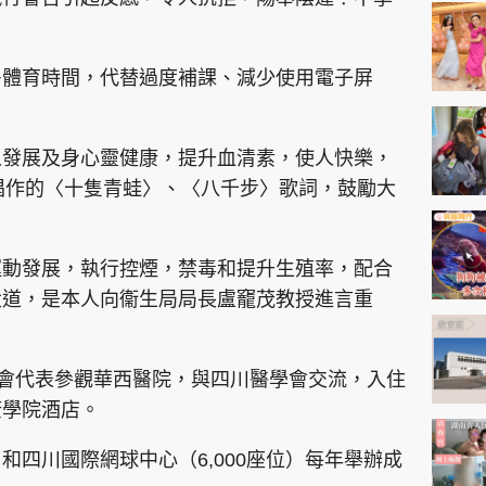
神機妙算 李丞責
緣來有理 麥玲玲
多體育時間，代替過度補課、減少使用電子屏
鬼靈精怪 威師兄
人發展及身心靈健康，提升血清素，使人快樂，
醫生唱作的〈十隻青蛙〉、〈八千步〉歌詞，鼓勵大
PCM 電腦廣場
星島頭條
星島日報
頭條日報
星島
運動發展，執行控煙，禁毒和提升生殖率，配合
大道，是本人向衞生局局長盧竉茂教授進言重
EDUPLUS
學會代表參觀華西醫院，與四川醫學會交流，入住
康學院酒店。
款
版權及免責聲明
Copyright © 東周網 版權所有 . 不得
和四川國際網球中心（6,000座位）每年舉辦成