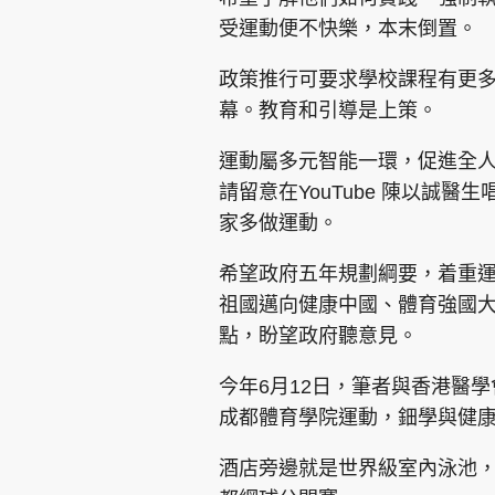
受運動便不快樂，本末倒置。
政策推行可要求學校課程有更
幕。教育和引導是上策。
運動屬多元智能一環，促進全
集團旗下品牌
請留意在YouTube 陳以誠
家多做運動。
東周刊
cazbuyer
東Touch
希望政府五年規劃綱要，着重
祖國邁向健康中國、體育強國
點，盼望政府聽意見。
Oh!爸媽
JobMarket
頭條搵工
今年6月12日，筆者與香港醫
成都體育學院運動，鈿學與健
關於我們
聯絡我們
隱私政策聲明
使用條
酒店旁邊就是世界級室內泳池，