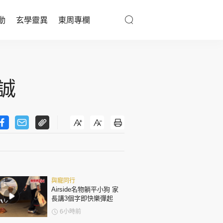
動
玄學靈異
東周專欄
優享生活
醫療百科
誠
親子天地
與寵同行
東周專欄
與寵同行
娛樂名人
Airside名物躺平小狗 家
長講3個字即快樂彈起
文化藝術
6小時前