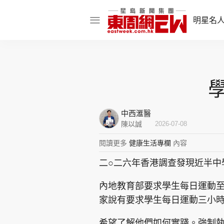
明星名
明星名人
娛樂焦點
話題人物
中西滙醫
東姑熱話
陳以誠
2026-07-08
閱讀更多
健康生活專欄
內容
二○二六年香港調查發現近半中
東周食玩通
內地教育部要求學生每日運動
樂在灣區
東
家說有要求學生每日運動三小
飲食玩樂
希望了解他們如何實踐。強制