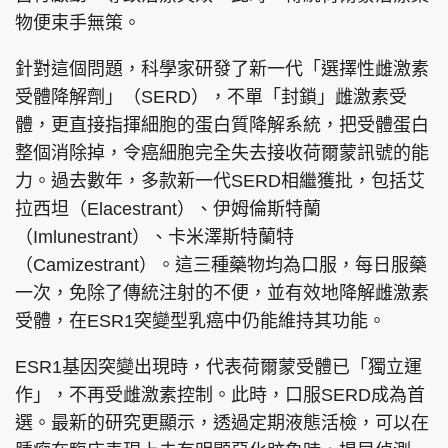
物便束手無策。
針對這個問題，科學家研發了新一代「選擇性雌激素
受體降解劑」（SERD），不單「封鎖」雌激素受
頭條搵工
EDUPLUS
體，更直接指揮細胞的蛋白質降解系統，把受體蛋白
整個消除掉，令癌細胞完全失去接收荷爾蒙訊號的能
力。過去數年，多款新一代SERD相繼獲批，包括艾
關於我們
使用條款
拉西坦（Elacestrant）、伊姆倫斯特蘭
聯絡我們
版權及免責聲明
（Imlunestrant）、卡米澤斯特蘭特
隱私政策聲明
（Camizestrant）。這三種藥物均為口服，每日服藥
一次，免除了傳統注射的不便，並有效地降解雌激素
受體，在ESR1突變型乳癌中仍能維持其功能。
Copyright © 東周網 版權所有 . 不得轉載
©Eastweek.com.hk. All rights reserved.
ESR1基因突變出現時，代表荷爾蒙受體已「獨立運
作」，不再受雌激素控制。此時，口服SERD成為首
選。最新的研究更顯示，透過定期液態活檢，可以在