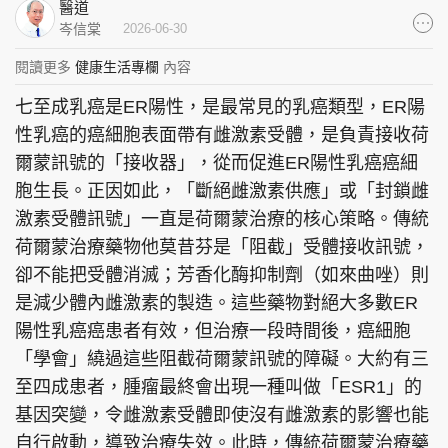
醫道
集團旗下品牌
岑信棠
2026-06-30
閱讀更多
健康生活專欄
內容
七至成乳癌是ER陽性，是最常見的乳癌類型，ER陽
東周刊
cazbuyer
東Touch
性乳癌的癌細胞表面帶有雌激素受體，是負責接收荷
爾蒙訊號的「接收器」，從而促進ER陽性乳癌癌細
胞生長。正因如此，「斷絕雌激素供應」或「封鎖雌
激素受體訊號」一直是荷爾蒙治療的核心策略。傳統
PCM 電腦廣場
星島頭條
星島日報
荷爾蒙治療藥物他莫昔芬是「阻截」受體接收訊號，
卻不能把受體消滅；芳香化酶抑制劑（如來曲唑）則
是減少體內雌激素的製造。這些藥物對絕大多數ER
陽性乳癌癌患者有效，但治療一段時間後，癌細胞
頭條日報
星島環球
The Standard
「學會」繞過這些阻截荷爾蒙訊號的障礙。大約有三
至四成患者，腫瘤最終會出現一種叫做「ESR1」的
基因突變，令雌激素受體即使沒有雌激素的影響也能
自行啟動，導致治療失效。此時，傳統荷爾蒙治療藥
親子王
Oh!爸媽
JobMarket