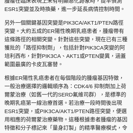
腫瘤在臨床表現上未有明顯惡化跡象時，提早偵測
ESR1突變並及時換藥，進一步延長病情控制時間。
另外一個關鍵基因突變是PIK3CA/AKT1/PTEN路徑
突變。大約五成的ER陽性晚期乳癌患者，腫瘤帶有
這條路徑的相關突變。針對這些突變，現在已有三種
獲批的「路徑抑制劑」，包括針對PIK3CA突變的阿
培利西布，針對PIK3CA、AKT1或PTEN變異，涵蓋
範圍最廣的卡皮瓦塞替。
根據ER陽性乳癌患者在每個階段的腫瘤基因特徵，
一般治療選擇的邏輯順序為：CDK4/6 抑制劑加上荷
爾蒙治療（如舊一代的SERD氟維司群），是標準的
晚期乳癌第一線治療首選。若治療一段時間後出現
ESR1突變，或PIK3CA/AKT1/PTEN路徑突變，便選
用相應的荷爾蒙治療藥物。這種根據患者腫瘤的基因
特徵和分子標記來「量身訂製」的精準醫療模式，令