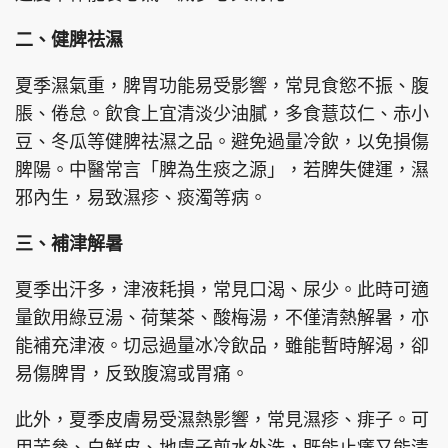
二、健脾祛濕
夏季濕氣重，脾胃功能易受影響，常見食慾不振、腹
脹、倦怠。飲食上宜清淡少油膩，多食薏苡仁、赤小
豆、冬瓜等健脾祛濕之品。避免過量冷飲，以免損傷
脾陽。中醫常言「脾為生痰之源」，若脾失健運，濕
邪內生，易致濕疹、痰濁等病。
三、補津解暑
夏季出汗多，津液耗損，常見口渴、尿少。此時可適
量飲用綠豆湯、荷葉茶、酸梅湯，不僅清熱解暑，亦
能補充津液。切忌過量冰冷飲品，雖能暫時解渴，卻
易傷脾胃，反致腹瀉或胃痛。
此外，夏季皮膚易受濕熱影響，常見濕疹、痱子。可