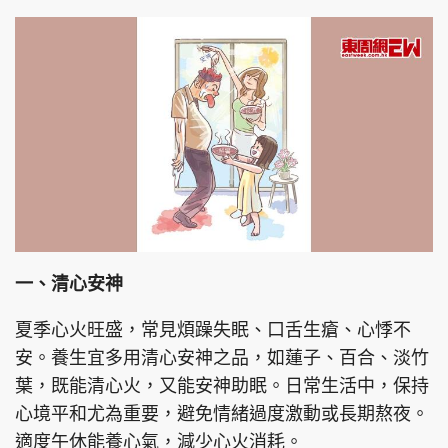
頭條搵工
EDUPLUS
關於我們
使用條款
聯絡我們
版權及免責聲明
隱私政策聲明
一、清心安神
夏季心火旺盛，常見煩躁失眠、口舌生瘡、心悸不
Copyright © 東周網 版權所有 . 不得轉載
©Eastweek.com.hk. All rights reserved.
安。養生宜多用清心安神之品，如蓮子、百合、淡竹
葉，既能清心火，又能安神助眠。日常生活中，保持
心境平和尤為重要，避免情緒過度激動或長期熬夜。
適度午休能養心氣，減少心火消耗。