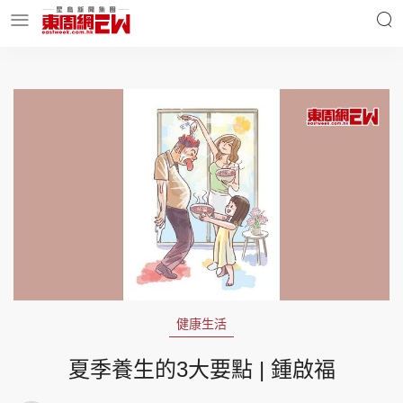
明星名人
時事財經
東周Ladies
優享生活
東周食玩通
會員活動
健康生活
玄學靈異
東周專欄
夏季養生的3大要點 | 鍾啟福