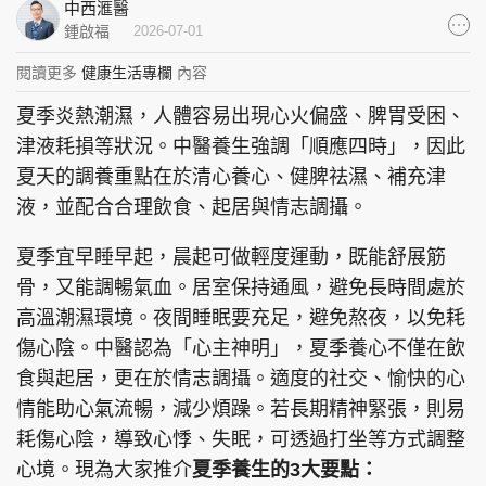
中西滙醫
集團旗下品牌
鍾啟福
2026-07-01
閱讀更多
健康生活專欄
內容
夏季炎熱潮濕，人體容易出現心火偏盛、脾胃受困、
東周刊
cazbuyer
東Touch
津液耗損等狀況。中醫養生強調「順應四時」，因此
夏天的調養重點在於清心養心、健脾祛濕、補充津
液，並配合合理飲食、起居與情志調攝。
夏季宜早睡早起，晨起可做輕度運動，既能舒展筋
PCM 電腦廣場
星島頭條
星島日報
骨，又能調暢氣血。居室保持通風，避免長時間處於
高溫潮濕環境。夜間睡眠要充足，避免熬夜，以免耗
傷心陰。中醫認為「心主神明」，夏季養心不僅在飲
頭條日報
星島環球
The Standard
食與起居，更在於情志調攝。適度的社交、愉快的心
情能助心氣流暢，減少煩躁。若長期精神緊張，則易
耗傷心陰，導致心悸、失眠，可透過打坐等方式調整
心境。現為大家推介
夏季養生的3大要點：
親子王
Oh!爸媽
JobMarket