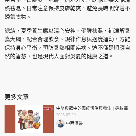
用苦參、白鮮皮、地膚子煎水外洗，既能止癢又能清
熱祛濕。日常注意保持皮膚乾爽，避免長時間穿着不
透氣衣物。
總結，夏季養生應以清心安神、健脾祛濕、補津解暑
為大綱，配合合理飲食、規律作息與適度運動，方能
保持身心平衡，預防暑熱相關疾病。這不僅是順應自
然的智慧，也是現代人面對炎夏的健康之道。
更多文章
中醫典籍中的濕疹辨治與養生 | 鍾啟福
2026-07-29
中西滙醫