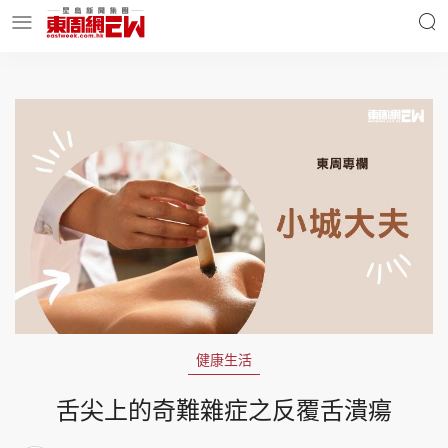
明星名人
時事財經
東周Ladies
優享生活
東周食玩通
會員活動
健康生活
玄學靈異
東周專欄
舌尖上的奇難雜症之反覆舌潰瘍