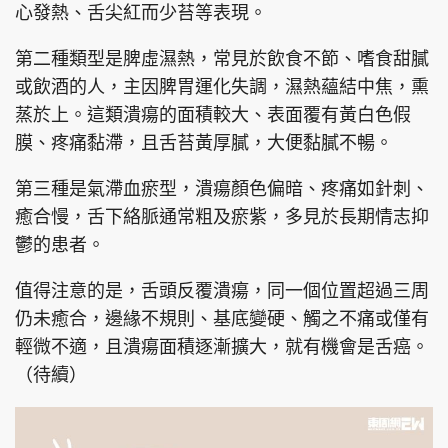
心發熱、舌尖紅而少苔等表現。
第二種類型是脾虛濕熱，常見於飲食不節、嗜食甜膩
或飲酒的人，主因脾胃運化失調，濕熱蘊結中焦，熏
頭條搵工
EDUPLUS
蒸於上。這類潰瘍的面積較大、表面覆有黃白色假
膜、疼痛黏滯，且舌苔黃厚膩，大便黏膩不暢。
關於我們
使用條款
第三種是氣滯血瘀型，潰瘍顏色偏暗、疼痛如針刺、
聯絡我們
版權及免責聲明
癒合慢，舌下絡脈通常粗及瘀紫，多見於長期情志抑
鬱的患者。
隱私政策聲明
值得注意的是，舌頭反覆潰瘍，同一個位置超過三周
仍未癒合，邊緣不規則、基底變硬、觸之不痛或僅有
Copyright © 東周網 版權所有 . 不得轉載
輕微不適，且潰瘍面積逐漸擴大，就有機會是舌癌。
©Eastweek.com.hk. All rights reserved.
（待續）