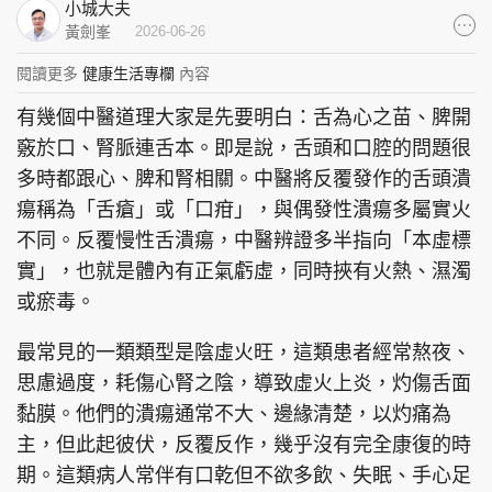
小城大夫
集團旗下品牌
黃劍峯
2026-06-26
閱讀更多
健康生活專欄
內容
有幾個中醫道理大家是先要明白：舌為心之苗、脾開
東周刊
cazbuyer
東Touch
竅於口、腎脈連舌本。即是說，舌頭和口腔的問題很
多時都跟心、脾和腎相關。中醫將反覆發作的舌頭潰
瘍稱為「舌瘡」或「口疳」，與偶發性潰瘍多屬實火
不同。反覆慢性舌潰瘍，中醫辨證多半指向「本虛標
PCM 電腦廣場
星島頭條
星島日報
實」，也就是體內有正氣虧虛，同時挾有火熱、濕濁
或瘀毒。
最常見的一類類型是陰虛火旺，這類患者經常熬夜、
頭條日報
星島環球
The Standard
思慮過度，耗傷心腎之陰，導致虛火上炎，灼傷舌面
黏膜。他們的潰瘍通常不大、邊緣清楚，以灼痛為
主，但此起彼伏，反覆反作，幾乎沒有完全康復的時
期。這類病人常伴有口乾但不欲多飲、失眠、手心足
親子王
Oh!爸媽
JobMarket