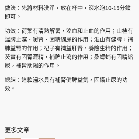
做法：先將材料洗淨，放在杯中，滾水泡10-15分鐘
即可。
功效：荷葉有清熱解暑，涼血和止血的作用；山楂有
溫脾止瀉、暖腎、固精縮尿的作用；淮山有健睥，補
肺益腎的作用；杞子有補益肝腎，養陰生精的作用；
芡實有固腎澀精，補脾止瀉的作用；桑螵蛸有固精縮
尿，補髯助陽的作用。
總結︰這款湯水具有補腎健脾益氣，固攝止尿的功
效。
更多文章