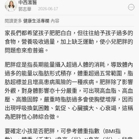
中西滙醫
集團旗下品牌
郭志華
2026-06-17
閱讀更多
健康生活專欄
內容
家長們都希望孩子肥肥白白，但往往給予孩子過多的
東周刊
cazbuyer
東Touch
食物，營養吸收過量，加上缺乏運動，使小兒肥胖的
問題愈來愈普遍。
肥胖症是指長期能量攝入超過人體的消耗，導致體內
過多的能量以脂肪形式積存，體重超過五常範圍，脂
PCM 電腦廣場
星島頭條
星島日報
肪超標並且增高患病風險的一種疾病。肥胖除了影響
外觀，對身體影響亦十分嚴重，可出現高血脂、高血
壓、高膽固醇，嚴重時脂肪過多會使胸壁增厚，因而
頭條日報
星島環球
The Standard
出現呼吸換氣困難、氣促、心臟擴大、心衰竭，這稱
為肥胖性心肺綜合徵。
要確定小孩是否肥胖，可參考體重指數（BMI指
親子王
Oh!爸媽
JobMarket