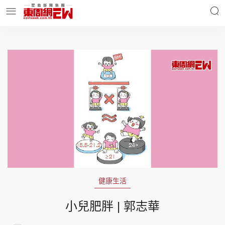
明星名人
時事財經
東周Ladies
優享生活
東周食玩通
會員活動
健康生活
玄學靈異
東周專欄
小兒肥胖 | 郭志華