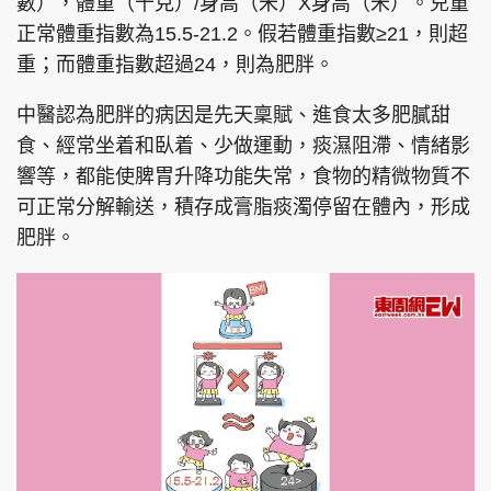
數），體重（千克）/身高（米）X身高（米）。兒童
正常體重指數為15.5-21.2。假若體重指數≥21，則超
重；而體重指數超過24，則為肥胖。
頭條搵工
EDUPLUS
中醫認為肥胖的病因是先天稟賦、進食太多肥膩甜
食、經常坐着和臥着、少做運動，痰濕阻滯、情緒影
響等，都能使脾胃升降功能失常，食物的精微物質不
關於我們
使用條款
可正常分解輸送，積存成膏脂痰濁停留在體內，形成
聯絡我們
版權及免責聲明
肥胖。
隱私政策聲明
Copyright © 東周網 版權所有 . 不得轉載
©Eastweek.com.hk. All rights reserved.