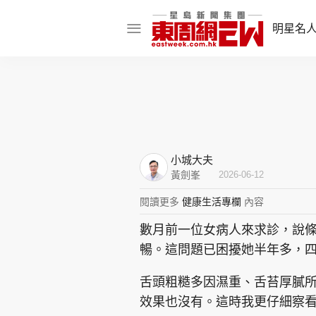
明星名
明星名人
娛樂焦點
話題人物
小城大夫
東姑熱話
黃劍峯
2026-06-12
閱讀更多
健康生活專欄
內容
數月前一位女病人來求診，說
東周食玩通
暢。這問題已困擾她半年多，
樂在灣區
東
舌頭粗糙多因濕重、舌苔厚膩
飲食玩樂
效果也沒有。這時我更仔細察