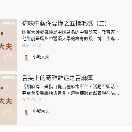
這味中藥你要懂之五指毛桃（二）
國醫大師鄧鐵濤是中國著名的中醫學家、教育家，
他生前是廣州中醫藥大學的終身教授、博士生導
師，他非常推崇五指毛桃，認為它補氣而不上火，
2026-06-12
是一味非常適合嶺南地區人們體質的良藥。在他眼
小城大夫
中的五指毛桃能益氣健脾、補
舌尖上的奇難雜症之舌麻痺
舌頭麻痺，是指自覺舌體麻木不仁、活動不靈活，
甚至會影響說話與進食。這種症狀雖然表現在局
部，但背後往往與全身經絡氣血失調有關。上周有
2026-06-12
位女病人來診，她是位五十八歲的退休教師。她自
小城大夫
述近兩週舌頭前半部持續感到