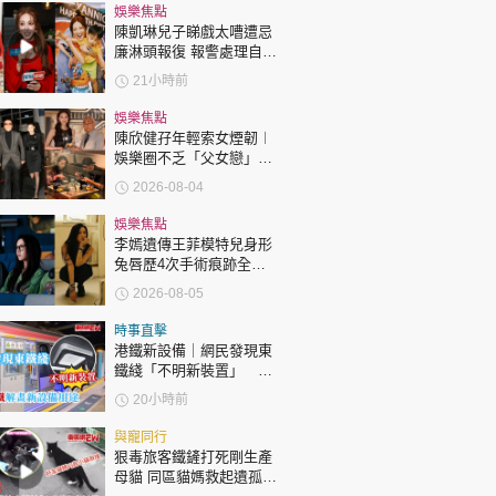
時政財經
娛樂焦點
陳凱琳兒子睇戲太嘈遭忌
健康生活
廉淋頭報復 報警處理自責
護子不力 歐錦棠陳倩揚齊
飲食旅遊
21小時前
表態「媽媽有責任」
娛樂焦點
陳欣健孖年輕索女煙韌︱
娛樂圈不乏「父女戀」
「爺孫戀」 年齡差距最大
2026-08-04
達51歲 最受矚目有李龍
基謝賢
娛樂焦點
李嫣遺傳王菲模特兒身形
環球
The Standard
兔唇歷4次手術痕跡全消
親子王
變身美少女顏值升級
2026-08-05
時事直擊
港鐵新設備｜網民發現東
鐵綫「不明新裝置」 港
鐵解畫新設備用途
20小時前
轉載 ©Eastweek.com.hk. All rights reserved.
與寵同行
狠毒旅客鐵鏟打死剛生產
母貓 同區貓媽救起遺孤貓