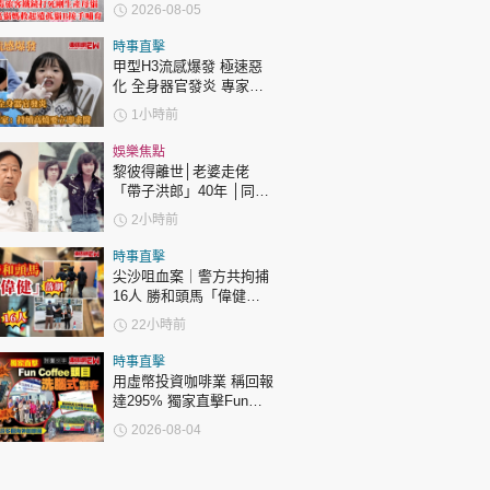
B接手哺育
2026-08-05
時事直擊
甲型H3流感爆發 極速惡
化 全身器官發炎 專家：
持續高燒要立即求醫
1小時前
娛樂焦點
黎彼得離世│老婆走佬
「帶子洪郎」40年 │同許
冠傑聯手合作《浪子心
2小時前
聲》成經典 合作7年拆夥
時事直擊
尖沙咀血案｜警方共拘捕
16人 勝和頭馬「偉健」
落網
22小時前
時事直擊
用虛幣投資咖啡業 稱回報
達295% 獨家直擊Fun
Coffee頭目洗腦式劏客
2026-08-04