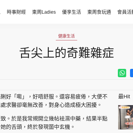
人
時事財經
東周Ladies
優享生活
東周食玩通
會員活
時事財經
東周Ladies
健康生活
時事直擊
談情說性
舌尖上的奇難雜症
財經智庫
時尚生活
焦點人物
健康醫美
她世代力量
卓越女性
最Hit
條脷好「嚡」，好唔舒服。還容易疲倦，大便不
會員活動
玄學靈異
四處求醫卻毫無改善，對身心造成極大困擾。
周JETSO
東勝運程
所致。於是我常規開立幾帖袪濕中藥，結果半點
智富天下 李居明
看她的舌頭，終於發現箇中玄機。