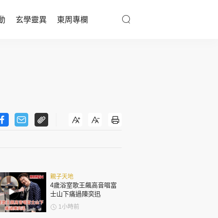
動
玄學靈異
東周專欄
優享生活
醫療百科
親子天地
與寵同行
東周專欄
親子天地
娛樂名人
4歲浴室歌王飆高音唱富
士山下痛過陳奕迅
文化藝術
1小時前