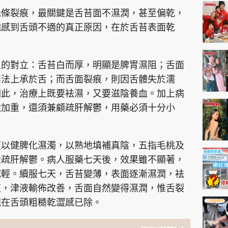
神機妙算 李丞責
幾條裂痕，最關鍵是舌苔面不濕潤，甚至偏乾，
緣來有理 麥玲玲
她感到舌頭不適的真正原因，在於舌苔表面乾
鬼靈精怪 威師兄
上的對立：舌苔白而厚，明顯是脾胃濕阻；舌面
無法上承於舌；而舌面裂痕，則因舌體失於濡
因此，治療上既要袪濕，又要滋陰養血。加上病
狀加重，還須兼顧疏肝解鬱，用藥必須十分小
PCM 電腦廣場
星島頭條
星島日報
頭條日報
星島
薑以健脾化濕濁，以熟地填補真陰，五指毛桃及
殼疏肝解鬱。病人服藥七天後，效果雖不顯著，
EDUPLUS
減輕。續服七天，舌苔變薄，表面逐漸濕潤，袪
復，津液輸佈改善，舌面自然變得濕潤，惟舌裂
款
版權及免責聲明
Copyright © 東周網 版權所有 . 不得
現在舌頭粗糙乾澀感已除。