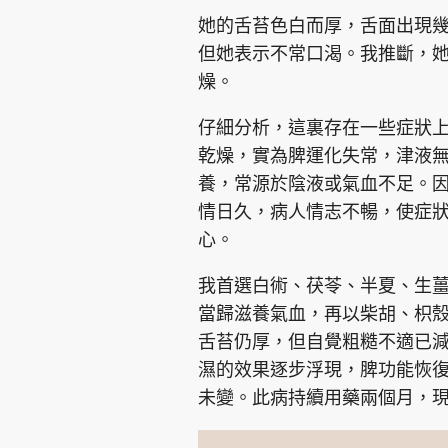
她的舌苔色白而厚，舌面出現
但她表示不常口渴。我推斷，
燥。
仔細分析，這裏存在一些症狀
集團旗下品牌
乾燥，實為脾運化失常，津液
養，常源於陰液或氣血不足。
情日久，病人情志不暢，使症
心。
東周刊
cazbuyer
東Touch
我首選白術、茯苓、半夏、生
當歸滋養氣血，再以柴胡、枳
Oh!爸媽
JobMarket
頭條搵工
舌苔仍厚，但自覺粗糙不適已
濕的效果逐步浮現，脾功能恢
關於我們
聯絡我們
隱私政策聲明
使用條
未變。此病持續用藥兩個月，