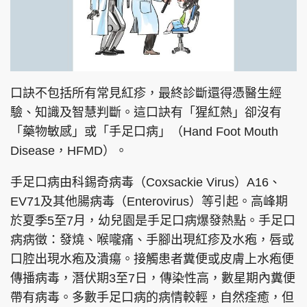
口訣不包括所有常見紅疹，最終診斷還得憑醫生經
驗、知識及智慧判斷。這口訣有「猩紅熱」卻沒有
「藥物敏感」或「手足口病」（Hand Foot Mouth
Disease，HFMD）。
手足口病由科錫奇病毒（Coxsackie Virus）A16、
EV71及其他腸病毒（Enterovirus）等引起。高峰期
於夏季5至7月，幼兒園是手足口病爆發熱點。手足口
病病徵：發燒、喉嚨痛、手腳出現紅疹及水疱，唇或
口腔出現水疱及潰瘍。接觸患者糞便或皮膚上水疱便
傳播病毒，潛伏期3至7日，傳染性高，數星期內糞便
帶有病毒。多數手足口病的病情較輕，自然痊癒，但