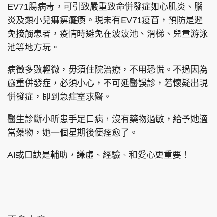
EV71腸病毒，可引致嚴重致命併發症如心肌炎、腦
炎及類小兒痲痹癱瘓。現未有EV71疫苗，預防是避
免接觸患者，疫情時避免在波波池、滑梯、兒童游泳
池等地方玩。
病徵多數輕微，毋須住院治療，不用恐慌。不過因為
嚴重併發症，必須小心，不可延醫誤診，若懷疑出現
併發症，即到急症室求醫。
醫生診斷小昕患手足口病，沒有藥物過敏，給予她適
當藥物，她一個星期後便痊愈了。
AI或口訣是輔助，謙虛、經驗、和愛心更重要！