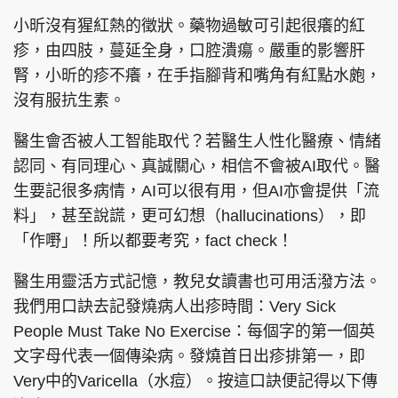
小昕沒有猩紅熱的徵狀。藥物過敏可引起很癢的紅
疹，由四肢，蔓延全身，口腔潰瘍。嚴重的影響肝
腎，小昕的疹不癢，在手指腳背和嘴角有紅點水皰，
頭條搵工
EDUPLUS
沒有服抗生素。
醫生會否被人工智能取代？若醫生人性化醫療、情緒
關於我們
使用條款
認同、有同理心、真誠關心，相信不會被AI取代。醫
生要記很多病情，AI可以很有用，但AI亦會提供「流
聯絡我們
版權及免責聲明
料」，甚至說謊，更可幻想（hallucinations），即
隱私政策聲明
「作嘢」！所以都要考究，fact check！
醫生用靈活方式記憶，教兒女讀書也可用活潑方法。
Copyright © 東周網 版權所有 . 不得轉載
我們用口訣去記發燒病人出疹時間：Very Sick
©Eastweek.com.hk. All rights reserved.
People Must Take No Exercise：每個字的第一個英
文字母代表一個傳染病。發燒首日出疹排第一，即
Very中的Varicella（水痘）。按這口訣便記得以下傳