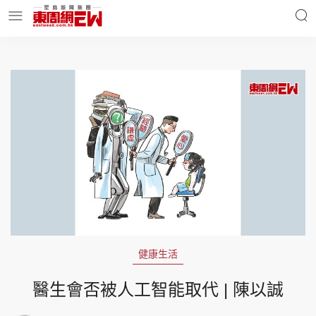
明星名人
時事財經
東周Ladies
優享生活
東周食玩通
會員活動
健康生活
玄學靈異
東周專欄
醫生會否被人工智能取代 | 陳以誠