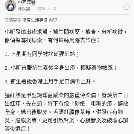
中西滙醫
集團旗下品牌
陳以誠
2026-06-10
閱讀更多
健康生活專欄
內容
小昕發燒出疹求醫，醫生問病歷、檢查、分析病徵，
東周刊
cazbuyer
東Touch
像偵探尋找線索，有何蛛絲馬跡去診症：
1. 上星期有同學被診斷猩紅熱；
2. 小昕曾服抗生素後全身出疹，懷疑藥物敏感；
PCM 電腦廣場
星島頭條
星島日報
3. 衞生署說香港上月手足口病例上升。
猩紅熱是甲型鏈球菌感染的嚴重傳染病，發燒第二日
頭條日報
星島環球
The Standard
出紅疹，先在頸，腋下有像「砂紙」粗糙的疹，擴散
全身，幾日後脫皮。舌頭紅腫像草莓，併發症有肺
炎、腦膜炎等，更可引致腎炎，心臟發炎及破壞心瓣
等後遺症！
親子王
Oh!爸媽
JobMarket