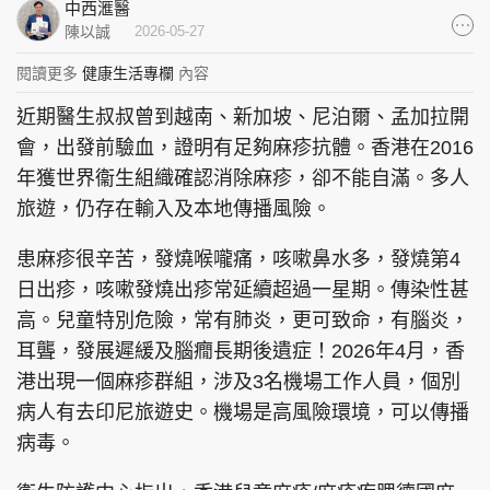
中西滙醫
集團旗下品牌
陳以誠
2026-05-27
閱讀更多
健康生活專欄
內容
近期醫生叔叔曾到越南、新加坡、尼泊爾、孟加拉開
東周刊
cazbuyer
東Touch
會，出發前驗血，證明有足夠麻疹抗體。香港在2016
年獲世界衞生組織確認消除麻疹，卻不能自滿。多人
旅遊，仍存在輸入及本地傳播風險。
患麻疹很辛苦，發燒喉嚨痛，咳嗽鼻水多，發燒第4
PCM 電腦廣場
星島頭條
星島日報
日出疹，咳嗽發燒出疹常延續超過一星期。傳染性甚
高。兒童特別危險，常有肺炎，更可致命，有腦炎，
耳聾，發展遲緩及腦癇長期後遺症！2026年4月，香
頭條日報
星島環球
The Standard
港出現一個麻疹群組，涉及3名機場工作人員，個別
病人有去印尼旅遊史。機場是高風險環境，可以傳播
病毒。
親子王
Oh!爸媽
JobMarket