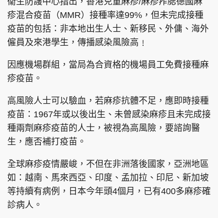
衞生防護中心指出，香港兒童麻疹/麻疹痄腮德國麻
疹混合疫苗（MMR）接種率達99%，但未完成接種
疫苗的包括：非本地出生人士、新移民、外傭、海外
僱員及來港學生，傳播感染風險高﹗
頭條搵工
EDUPLUS
因應機場群組，當局為合資格的機場員工免費接種麻
疹疫苗。
關於我們
使用條款
高風險人士可以驗血，若麻疹抗體不足，應即時接種
聯絡我們
版權及免責聲明
疫苗：1967年或以後出生、未曾感染麻疹且未完成接
隱私政策聲明
種兩劑麻疹疫苗的人士，被視為高風險，要諮詢醫
生，應否補打疫苗。
全球麻疹疫情嚴峻，不但在非洲落後國家，亞洲地區
Copyright © 東周網 版權所有 . 不得轉載
©Eastweek.com.hk. All rights reserved.
如：越南、馬來西亞、印度、孟加拉、印尼、新加坡
等持續有病例，日本今年頭4個月，已有400多麻疹確
診病人。