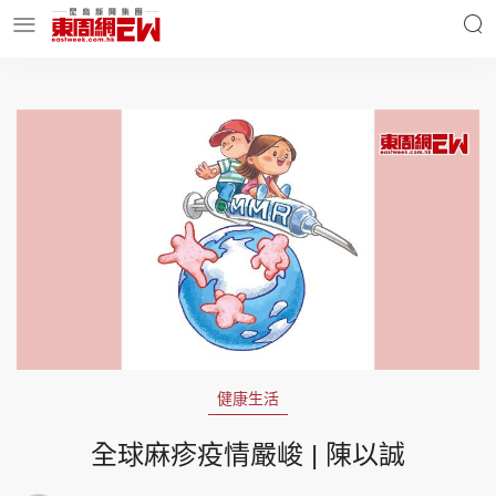
明星名人
時事財經
東周Ladies
優享生活
東周食玩通
會員活動
健康生活
玄學靈異
東周專欄
全球麻疹疫情嚴峻 | 陳以誠