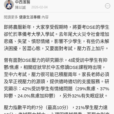
中西滙醫
集團旗下品牌
陳以誠
2026-02-04
閱讀更多
健康生活專欄
內容
即將農曆新年，大家享受假期時，將要考DSE的學生
東周刊
cazbuyer
東Touch
卻忙於準備考大學入學試。去年尾大火災令社會增加
悲痛、失望、憤怒情緒，影響不少學生，有些仍未解
決困擾，苦澀心態，又要面對考試，壓力百上加斤。
曾有面對DSE壓力的研究顯示，4成受訪中學生有抑
PCM 電腦廣場
星島頭條
星島日報
鬱/焦慮，相關症狀早於中五修讀DSE課程時出現，
至中六考試，壓力很可能已積壓兩年。家長老師必須
及早正視壓力的源頭，提供適時適切的支援服務。研
頭條日報
星島環球
The Standard
究顯示：42%受訪學生有情緒問題（29%焦慮、37%
抑鬱、24.0%焦慮加抑鬱），另外32%有失眠症狀。
壓力指數平均約7分（最高10分），21%學生壓力達
親子王
Oh!爸媽
JobMarket