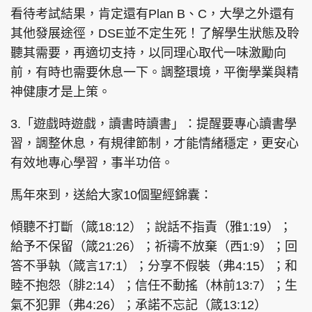
看待考試結果，肯定還有Plan B、C，大學之外還有
其他發展途徑，DSE並不定生死！了解學生狀態及聆
聽其需要，再適切支持，以同理心取代一味激勵向
前，有時也需要休息一下。調整環境，平衡學業與精
神健康才是上策。
3.「遊戲時遊戲，讀書時讀書」：提醒要專心讀書學
習，調整休息，有規律節制，才能情緒穩定，更安心
有效地專心學習，事半功倍。
馬年來到，送給大家10個聖經錦囊：
傾聽不打斷（箴18:12）；說話不指責（雅1:19）；
給予不保留（箴21:26）；祈禱不放棄（西1:9）；回
答不爭執（箴言17:1）；分享不假裝（弗4:15）；和
睦不抱怨（腓2:14）；信任不動搖（林前13:7）；生
氣不犯罪（弗4:26）；承諾不忘記（箴13:12）