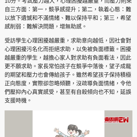
10分。考試壓力越大，心理困擾越嚴重，而壓力則來
自三方面：第一，競爭感提升；第二，執着心態：難
以放下遺憾和不滿情緒、難以保持平和；第三，希望
感削弱：難解決問題，增無助感。
頭條搵工
EDUPLUS
受訪學生心理困擾越嚴重，求助意向越低，因社會對
心理困擾污名化而拒絕求助，以免被負面標籤。困擾
關於我們
使用條款
越嚴重的學生，越擔心家人對求助有負面看法，因此
聯絡我們
版權及免責聲明
更不願求助。家長常怕孩子在競爭中落後，望子成龍
的期望和壓力也會傳給孩子。雖然希望孩子保持積極
隱私政策聲明
正向態度，實際卻忽略傾聽，沒疏導負面情緒，令他
們壓抑內心真實感受，甚至有自殺傾向也不知，延誤
支援時機。
Copyright © 東周網 版權所有 . 不得轉載
©Eastweek.com.hk. All rights reserved.