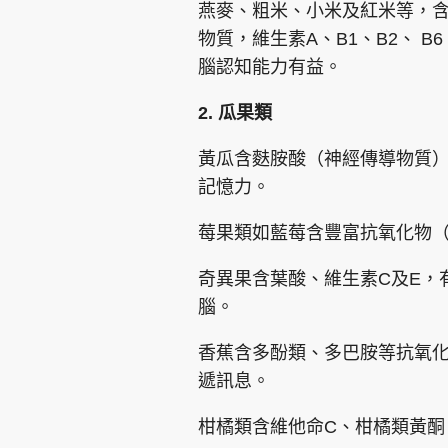
燕麥、粗米、小米及紅米等，
物質，維生素A、B1、B2、 B
腦認知能力有益。
2. 瓜果類
黃瓜含麩胺酸（神經傳導物質
記憶力。
莓果類如藍莓含豐富抗氧化物（
奇異果含葉酸、維生素C及E，
腦。
香蕉含多酚類、多巴胺等抗氧
遞訊息。
柑橘類含維他命C、柑橘類黃酮