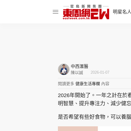
明星名
明星名人
娛樂焦點
話題人物
中西滙醫
東姑熱話
陳以誠
2026-01-07
閱讀更多
健康生活專欄
內容
2026年開始了。一年之計在
東周食玩通
明智慧、提升專注力、減少健
樂在灣區
東
是否希望有些好食物，可以養
飲食玩樂