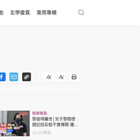
動
玄學靈異
東周專欄
優享生活
醫療百科
親子天地
與寵同行
東周專欄
娛樂焦點
娛樂名人
黎彼得離世│兒子黎樹德
開記招反駁不實傳聞 鍾志
文化藝術
光代好友澄清：冇經濟問
1小時前
題