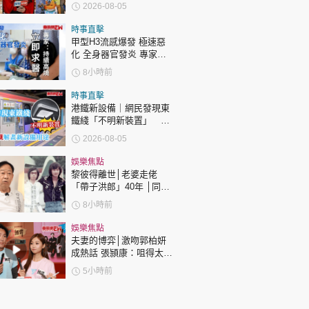
護子不力 歐錦棠陳倩揚齊
2026-08-05
表態「媽媽有責任」
時事直擊
甲型H3流感爆發 極速惡
化 全身器官發炎 專家：
持續高燒要立即求醫
8小時前
時事直擊
港鐵新設備｜網民發現東
鐵綫「不明新裝置」 港
鐵解畫新設備用途
2026-08-05
娛樂焦點
黎彼得離世│老婆走佬
「帶子洪郎」40年 │同許
冠傑聯手合作《浪子心
8小時前
聲》成經典 合作7年拆夥
娛樂焦點
夫妻的博弈│激吻郭柏妍
成熱話 張頴康：咀得太
多，一啲都唔享受！
5小時前