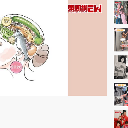
神機妙算 李丞責
緣來有理 麥玲玲
鬼靈精怪 威師兄
PCM 電腦廣場
星島頭條
星島日報
頭條日報
星島
EDUPLUS
款
版權及免責聲明
Copyright © 東周網 版權所有 . 不得