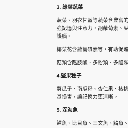
3. 綠葉蔬菜
菠菜、羽衣甘藍等蔬菜含豐富
強記憶與注意力，胡蘿蔔素、
護腦。
椰菜花含蘿蔔硫素等，有助促
菇類含麩胺酸、多酚類、多醣
4.堅果種子
葵瓜子、南瓜籽、杏仁果、核桃
基損害，讓記憶力更清晰。
5. 深海魚
鱈魚、比目魚、三文魚、鯖魚、秋