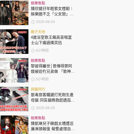
時政財經
娛樂焦點
陳欣健孖年輕索女煙韌︱
健康生活
娛樂圈不乏「父女戀」
「爺孫戀」 年齡差距最大
飲食旅遊
2026-08-04
達51歲 最受矚目有李龍
基謝賢
親子天地
4歲浴室歌王飆高音唱富
士山下痛過陳奕迅
8小時前
娛樂焦點
黎彼得離世│曾傳得罪阿
環球
The Standard
嫂被迫冇兄弟做 「歌神」
親子王
許冠傑親筆撰寫悼念忘友
5小時前
與寵同行
狠毒旅客鐵鏟打死剛生產
母貓 同區貓媽救起遺孤貓
B接手哺育
2026-08-05
轉載 ©Eastweek.com.hk. All rights reserved.
娛樂焦點
陳凱琳兒子睇戲太嘈遭忌
廉淋頭報復 報警處理自責