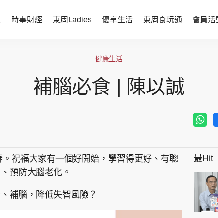
人
時事財經
東周Ladies
優享生活
東周食玩通
會員活
時事財經
東周Ladies
健康生活
時事直擊
談情說性
補腦必食 | 陳以誠
財經智庫
時尚生活
焦點人物
健康醫美
她世代力量
卓越女性
最Hit
於春。祝福大家有一個好開始，學習得更好、有聰
會員活動
玄學靈異
忘、預防大腦老化。
周JETSO
東勝運程
腦、補腦，降低失智風險？
智富天下 李居明