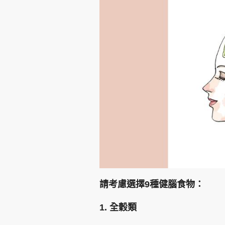
集團旗下品牌
東周刊
cazbuyer
東Touch
Oh!爸媽
JobMarket
頭條搵工
請考慮選擇9種健腦食物：
關於我們
聯絡我們
隱私政策聲明
使用條
1. 全穀類