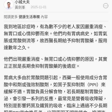
小城大夫
集團旗下品牌
黃劍峯
2025-11-01
閱讀更多
健康生活專欄
內容
我到地區診症時，有為數不少的老人家因嚴重消瘦、
東周刊
cazbuyer
東Touch
無胃口或心情抑鬱而來。他們均有胃病病史，如胃氣
脹或胃酸倒流等，故西醫長期給予抑制胃酸藥，服用
達數年之久。
他們出現嚴重消瘦、無胃口或心情抑鬱的原因，其實
PCM 電腦廣場
星島頭條
星島日報
正正就是長期食抑制胃酸藥的後遺症。
胃病大多由於胃酸問題引起，西藥一般使用成分含胃
酸中和劑或強效制酸劑，如質子泵抑制劑（PPI）來
頭條日報
星島環球
The Standard
緩解不適。胃酸負責分解食物，若長期壓制胃酸分
泌，會引發一系列的反應，最常見是營養吸收障礙，
特別是影響鈣質及鐵質的吸收，臨床上遇過不少長期
親子王
Oh!爸媽
JobMarket