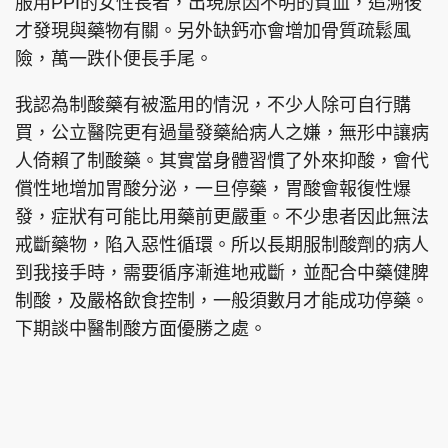
服用PPI的女性長者，出現原因不明的貧血，追溯後
才發現與藥物有關。另外缺鈣亦會增加骨質疏鬆風
險，萬一跌仆便長手尾。
頭條搵工
EDUPLUS
我認為制酸藥有被濫用的情況，不少人除可自行購
買，公立醫院更有過量發藥給病人之嫌，無形中讓病
人倚賴了制酸藥。其實當身體習慣了外來抑酸，會代
關於我們
使用條款
償性地增加胃酸分泌，一旦停藥，胃酸會報復性爆
聯絡我們
版權及免責聲明
發，症狀有可能比用藥前更嚴重。不少患者因此無法
戒斷藥物，陷入惡性循環。所以長期服制酸劑的病人
隱私政策聲明
到我接手時，需要循序漸進地戒斷，並配合中藥健脾
制酸，及嚴格飲食控制，一般須數月才能成功停藥。
下期談中醫制酸方面優勝之處。
Copyright © 東周網 版權所有 . 不得轉載
©Eastweek.com.hk. All rights reserved.