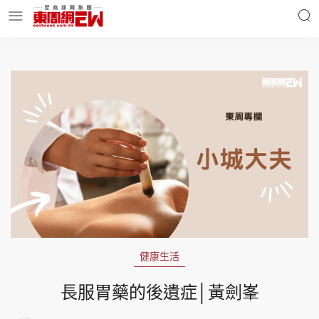
明星名人
時事財經
東周Ladies
優享生活
東周食玩通
會員活動
健康生活
玄學靈異
東周專欄
長服胃藥的後遺症│黃劍峯