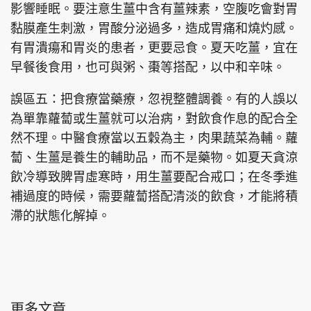
影響睡眠。要注意生薑中含有薑辣素，空腹吃會對胃
黏膜產生刺激，胃酸分泌過多，造成胃痛和燒灼感。
有胃潰瘍和胃炎的患者，更要忌食。夏天吃薑，宜在
早餐後食用，也可與粥、棗等搭配，以中和辛味。
頭條搵工
EDUPLUS
誤區五：把食療當藥療，忽視整體調養。有的人誤以
為單靠蘿蔔或生薑就可以治病，對飲食作息的配合全
關於我們
使用條款
然不理。中醫食療當以五穀為主，肉果蔬菜為輔。蘿
聯絡我們
版權及免責聲明
蔔、生薑是養生的輔助品，而不是藥物。如夏天貪涼
隱私政策聲明
飲冷導致脾胃虛寒時，用生薑要配合戒口；在冬季進
補過度的時候，需要蘿蔔搭配清淡的飲食，才能將積
滯的狀態化解掉。
Copyright © 東周網 版權所有 . 不得轉載
©Eastweek.com.hk. All rights reserved.
更多文章