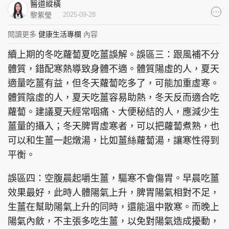
醫道縱橫
集團旗下品牌
黎紫瑩
2025-09-28
閱讀更多
健康生活專欄
內容
續上期的冬吃蘿蔔夏吃薑誤解。誤區三：跟風補不分
東周刊
cazbuyer
東Touch
體質，錯配寒熱導致身體不適。體質陽虛的人，夏天
適量吃薑有益，但冬天蘿蔔吃多了，可能加重虛寒。
體質陰虛的人，夏天吃薑容易助熱，冬天反而適合吃
蘿蔔。建議夏天經常咽痛、大便秘結的人，應減少生
PCM 電腦廣場
星島頭條
星島日報
薑量的攝入；冬天脾胃虛寒者，可以把蘿蔔煮熟，也
可以和生薑一起燉湯，比如薑絲蘿蔔湯，讓寒性得到
平衡。
頭條日報
星島環球
The Standard
誤區四：空腹晨起嚼生薑，驅寒不會傷胃。早晨吃薑
效果最好，此時人體陽氣上升，脾胃陽氣相對不足，
生薑在幫助陽氣上升的同時，還能溫中散寒。而晚上
陽氣內斂，不主張多吃生薑，以免對陽氣造成擾動，
親子王
Oh!爸媽
JobMarket