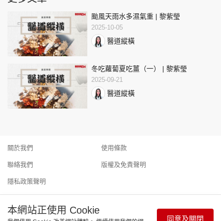
颱風天雨水多濕氣重 | 黎紫瑩
2025-10-05
醫道縱橫
冬吃蘿蔔夏吃薑（一） | 黎紫瑩
2025-09-21
醫道縱橫
關於我們
使用條款
聯絡我們
版權及免責聲明
隱私政策聲明
本網站正使用 Cookie
同意及關閉