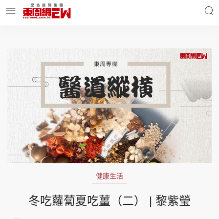
明星名人
時事財經
東周Ladies
優享生活
東周食玩通
會員活動
健康生活
玄學靈異
東周專欄
冬吃蘿蔔夏吃薑（二） | 黎紫瑩