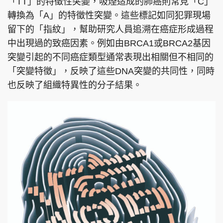
「TT」的特徵性突變，吸煙造成的肺癌則常見「C」
轉換為「A」的特徵性突變。這些標記如同犯罪現場
留下的「指紋」，幫助研究人員追溯在癌症形成過程
中出現過的致癌因素。例如由BRCA1或BRCA2基因
頭條搵工
EDUPLUS
突變引起的不同癌症類型通常表現出相關但不相同的
「突變特徵」，反映了這些DNA突變的共同性，同時
也反映了組織特異性的分子結果。
關於我們
使用條款
聯絡我們
版權及免責聲明
隱私政策聲明
Copyright © 東周網 版權所有 . 不得轉載
©Eastweek.com.hk. All rights reserved.