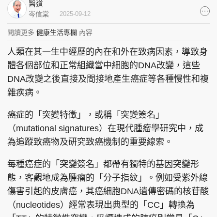
醫道
集團旗下品牌
岑信棠
2025-09-12
閱讀更多
健康生活專欄
內容
人類在其一生中經歷的內在和外在致病因素，導致身
東周刊
cazbuyer
東Touch
體各個部位和正常組織當中細胞的DNA改變，這些
DNA改變之後直接及間接地產生癌症等各種慢性和複
雜疾病。
癌症的「突變特徵」，或稱「突變簽名」
PCM 電腦廣場
星島頭條
星島日報
（mutational signatures）在現代腫瘤學研究中，成
為追蹤致癌物及研究致癌機制的重要線索。
每種癌症的「突變簽名」都帶有獨特的基因突變形
頭條日報
星島環球
The Standard
態，客觀地成為腫瘤的「分子指紋」。例如受紫外線
傷害引起的皮膚癌，其癌細胞DNA遺傳密碼的核苷酸
（nucleotides）經常表現出典型的「CC」轉換為
親子王
Oh!爸媽
JobMarket