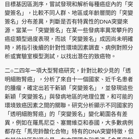
目標基因區測序，嘗試發現和解析每種癌症內的「突
變簽名」，比較不同人群、地區或年齡層間的「突變
簽名」分布差異，判斷是否有特異性的DNA突變來
源。當某一「突變簽名」在某一些發病率異常攀升的
癌症類型過度表現，而該「突變簽名」成因尚未明確
時，將指引後續的針對性環境因素調查、病例對照分
析或實驗室模型測試，以找出潛在的致癌物。
二○二四年一項大型腎癌研究，針對比較少見的「透
明細胞腎癌」，分析了來自十一個國家、近千名患者
的腫瘤，確定出若干新穎「突變簽名」，並發現這些
新穎「突變簽名」與發病地區的地理位置，和可能的
環境致癌因素之間的關聯。研究分析顯示不同國家的
「透明細胞腎癌」的「突變簽名」變化範圍各有差
異，例如在羅馬尼亞、塞爾維亞和泰國，大多數病例
都存在「馬兜鈴酸化合物」特有的DNA突變特徵，但