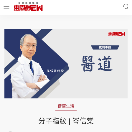
明星名人
時事財經
東周Ladies
優享生活
東周食玩通
會員活動
健康生活
玄學靈異
東周專欄
分子指紋 | 岑信棠