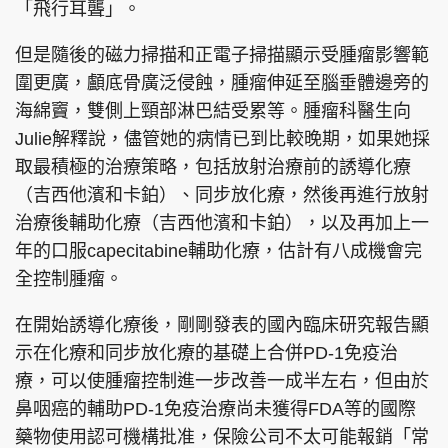
「飛行耳聾」。
但是隨後的磁力掃描和正電子掃描顯示受腫瘤影響範
圍更廣，顱底骨廣泛侵蝕，腫瘤伸延至腦垂體邊旁的
海綿竇，雙側上頸部淋巴結受累等。腫瘤科醫生向
Julie解釋說，儘管她的病情已到比較晚期，如果她採
取最積極的治療策略，包括放射治療前的誘導化療
（吉西他濱和卡鉑）、同步放化療，然後再進行放射
治療後輔助化療（吉西他濱和卡鉑），以及再加上一
年的口服capecitabine輔助化療，估計有八成機會完
全控制腫瘤。
在開始誘導化療後，剛剛發表的國內臨床研究報告顯
示在化療和同步放化療的基礎上合併PD-1免疫治
療，可以使腫瘤控制進一步改善一成半左右，但由於
鼻咽癌的輔助PD-1免疫治療尚未獲得FDA等的國際
藥物使用認可機構批准，保險公司不太可能報銷「常