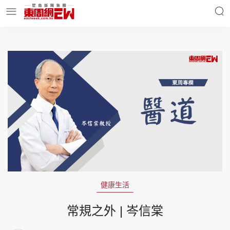
明星名人
時事財經
東周Ladies
優享生活
東周食玩通
會員活動
健康生活
玄學靈異
東周專欄
常規之外 | 岑信棠