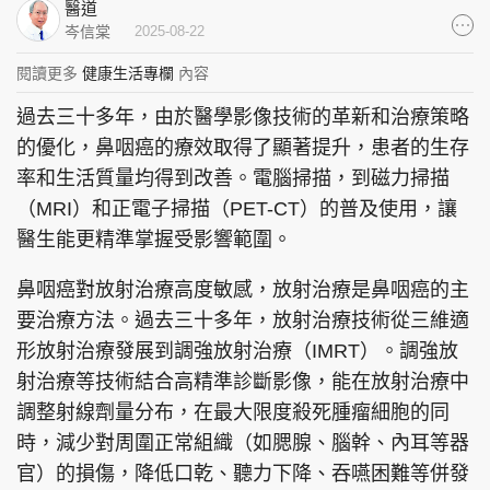
醫道
集團旗下品牌
岑信棠
2025-08-22
閱讀更多
健康生活專欄
內容
過去三十多年，由於醫學影像技術的革新和治療策略
東周刊
cazbuyer
東Touch
的優化，鼻咽癌的療效取得了顯著提升，患者的生存
率和生活質量均得到改善。電腦掃描，到磁力掃描
（MRI）和正電子掃描（PET-CT）的普及使用，讓
醫生能更精準掌握受影響範圍。
PCM 電腦廣場
星島頭條
星島日報
鼻咽癌對放射治療高度敏感，放射治療是鼻咽癌的主
要治療方法。過去三十多年，放射治療技術從三維適
形放射治療發展到調強放射治療（IMRT）。調強放
頭條日報
星島環球
The Standard
射治療等技術結合高精準診斷影像，能在放射治療中
調整射線劑量分布，在最大限度殺死腫瘤細胞的同
時，減少對周圍正常組織（如腮腺、腦幹、內耳等器
官）的損傷，降低口乾、聽力下降、吞嚥困難等併發
親子王
Oh!爸媽
JobMarket