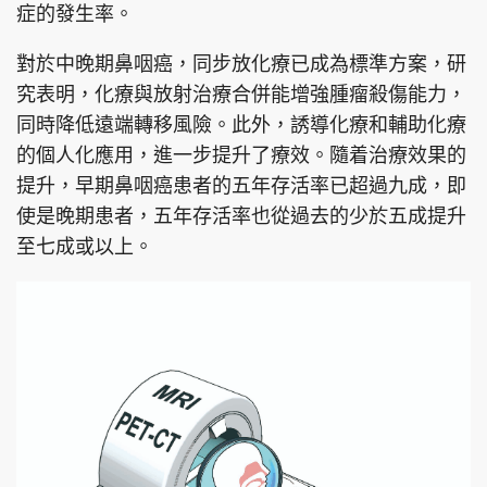
症的發生率。
對於中晚期鼻咽癌，同步放化療已成為標準方案，研
究表明，化療與放射治療合併能增強腫瘤殺傷能力，
頭條搵工
EDUPLUS
同時降低遠端轉移風險。此外，誘導化療和輔助化療
的個人化應用，進一步提升了療效。隨着治療效果的
提升，早期鼻咽癌患者的五年存活率已超過九成，即
關於我們
使用條款
使是晚期患者，五年存活率也從過去的少於五成提升
聯絡我們
版權及免責聲明
至七成或以上。
隱私政策聲明
Copyright © 東周網 版權所有 . 不得轉載
©Eastweek.com.hk. All rights reserved.