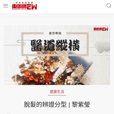
明星名人
時事財經
東周Ladies
優享生活
東周食玩通
會員活動
健康生活
玄學靈異
東周專欄
脫髮的辨證分型 | 黎紫瑩