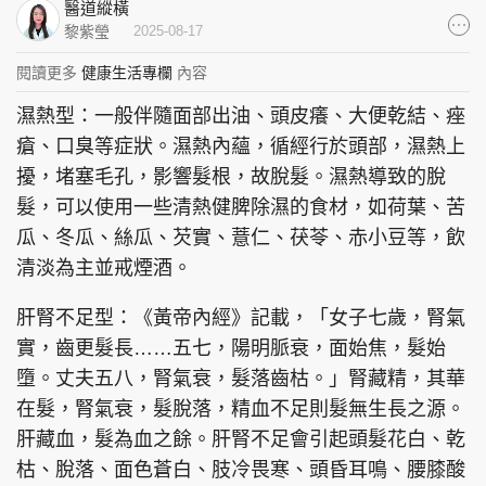
醫道縱橫
集團旗下品牌
黎紫瑩
2025-08-17
閱讀更多
健康生活專欄
內容
濕熱型：一般伴隨面部出油、頭皮癢、大便乾結、痤
東周刊
cazbuyer
東Touch
瘡、口臭等症狀。濕熱內蘊，循經行於頭部，濕熱上
擾，堵塞毛孔，影響髮根，故脫髮。濕熱導致的脫
髮，可以使用一些清熱健脾除濕的食材，如荷葉、苦
瓜、冬瓜、絲瓜、芡實、薏仁、茯苓、赤小豆等，飲
PCM 電腦廣場
星島頭條
星島日報
清淡為主並戒煙酒。
肝腎不足型：《黃帝內經》記載，「女子七歲，腎氣
實，齒更髮長……五七，陽明脈衰，面始焦，髮始
頭條日報
星島環球
The Standard
墮。丈夫五八，腎氣衰，髮落齒枯。」腎藏精，其華
在髮，腎氣衰，髮脫落，精血不足則髮無生長之源。
肝藏血，髮為血之餘。肝腎不足會引起頭髮花白、乾
枯、脫落、面色蒼白、肢冷畏寒、頭昏耳鳴、腰膝酸
親子王
Oh!爸媽
JobMarket