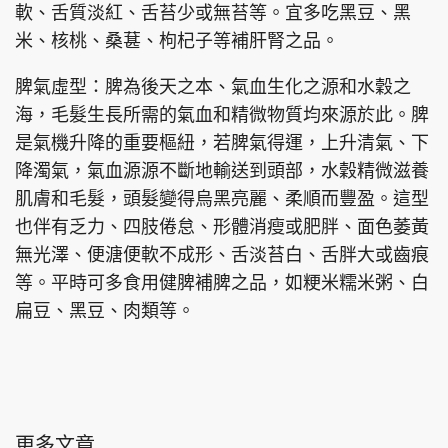
軟、舌質淡紅、舌苔少或無苔等。宜多吃黑豆、黑
米、核桃、桑葚、枸杞子等補肝腎之品。
脾氣虛型：脾為後天之本、氣血生化之源和水穀之
頭條搵工
EDUPLUS
海，毛髮生長所需的氣血和精微物質均來源於此。脾
是氣機升降的重要樞紐，若脾氣得運，上升清氣、下
降濁氣，氣血源源不斷地輸送到頭部，水穀精微滋養
關於我們
使用條款
肌膚和毛髮，頭髮變得烏黑亮麗、柔順而豐盈。這型
聯絡我們
版權及免責聲明
也伴有乏力、四肢倦怠、形體消瘦或肥胖、面色萎黃
隱私政策聲明
無光澤、便溏便軟不成形、舌淡苔白、舌胖大或齒痕
等。平時可多食用健脾補脾之品，如粳米糯米粥、白
扁豆、黑豆、肉類等。
Copyright © 東周網 版權所有 . 不得轉載
©Eastweek.com.hk. All rights reserved.
更多文章