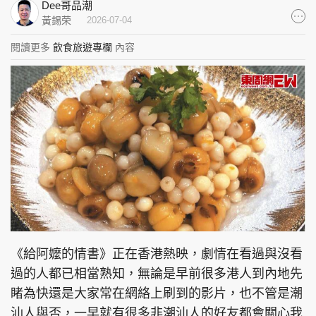
Dee哥品潮
集團旗下品牌
黃錫荣
2026-07-04
閱讀更多
飲食旅遊專欄
內容
東周刊
cazbuyer
東Touch
PCM 電腦廣場
星島頭條
星島日報
頭條日報
星島環球
The Standard
《給阿嬤的情書》正在香港熱映，劇情在看過與沒看
過的人都已相當熟知，無論是早前很多港人到內地先
睹為快還是大家常在網絡上刷到的影片，也不管是潮
汕人與否，一早就有很多非潮汕人的好友都會關心我
親子王
Oh!爸媽
JobMarket