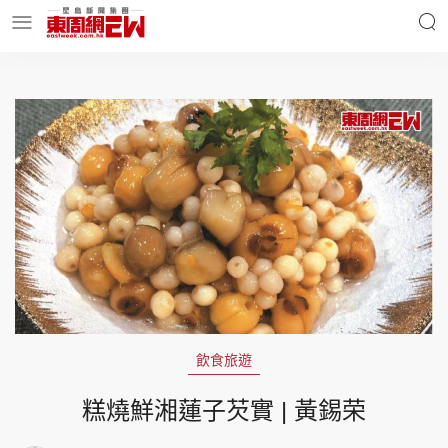
明星名人
時事財經
東周Ladies
優享生活
東周食玩通
會員活動
飲食旅遊
玄學靈異
東周專欄
糕燒鮮湘蓮子芡實 | 黃錫荣