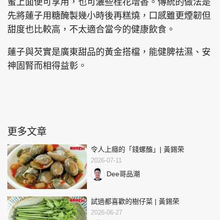
蜜上面便可享用，也可灑些桂花增香。傳統的做法是
先將蓮子用糖醃製幾小時後再糕燒，口感雖更煙韌但
甜度也比較高，不太適合當今的健康飲食。
蓮子與芡實是廣東甜品的黃金搭檔，能健脾祛濕、安
神固腎而相得益彰。
更多文章
令人上癮的「錢螺醢」| 黃錫荣
2026-07-11
Dee哥品潮
試過都喜歡的樹仔菜 | 黃錫荣
2026-06-27