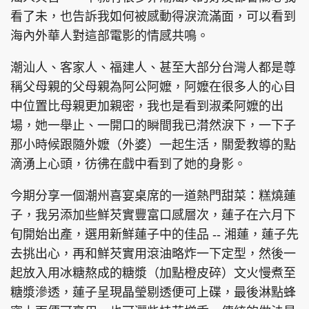
看了未，也告訴我如何被感動得淚流滿面，可以看到
海內外華人對這部電影的情感共鳴。
潮汕人、客家人、福建人、甚至大部分台灣人都是尊
頭條搵工
EDUPLUS
稱父母親的父母親為阿公阿嬤，阿嬤在很多人的心目
中位置比母親更加親密，我也是看到淑柔阿嬤的出
關於我們
使用條款
場，她一舉止、一開口的瞬間我已潸然淚下，一下子
那小時候跟隨外嬤（外婆）一起生活，關愛教導的點
聯絡我們
版權及免責聲明
滴湧上心頭，彷彿在戲中看到了她的身影。
隱私政策聲明
今期分享一個潮州喜宴桌席的一道熱門甜菜：糕燒蓮
子，我另添加些鮮芡實豐富口感層次，蓮子在六月下
Copyright © 東周網 版權所有 . 不得轉載
旬開始出產，選用新鮮蓮子中的佳品 -- 湘蓮，蓮子先
©Eastweek.com.hk. All rights reserved.
去挑出心，再和鮮芡實用滾油略炸一下定型，然後一
起放入用冰糖熬成的糖漿（加點橙皮碎）文火慢煮至
糖漿滲透，蓮子呈現晶瑩剔透便可上碟，最後淋點蜂