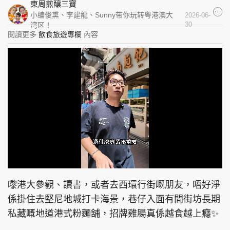
東周煎釀三寶
集團旗下品牌
小编俊熏、李建龍、Sunny带你玩转粤港澳大
2026-06-
30
湾区！
閱讀更多
飲食旅遊專欄
內容
東周刊
cazbuyer
東Touch
PCM 電腦廣場
星島頭條
星島日報
L
U
o
n
a
頭條日報
星島環球
The Standard
m
d
u
嚟港大參觀、讀書，或者去西環行街嘅朋友，唔好淨
e
t
d
e
:
係掛住去堅尼地城打卡海景，巷仔入面有間街坊長期
6
.
7
私藏嘅地道港式粉麵舖，招牌雞腸真係越食越上癮✨
8
%
親子王
Oh!爸媽
JobMarket