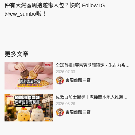
仲有大灣區周邊遊懶人包？快啲 Follow IG
@ew_sumbo啦！
更多文章
全球首推‼️麥當勞期間限定・朱古力系列
實測‼️
2026-07-03
東周煎釀三寶
佐敦白加士街💯｜呢幾間本地人推薦
「真・港式」西餅店🍰食完真係有驚喜
2026-06-26
喎 🤤
東周煎釀三寶