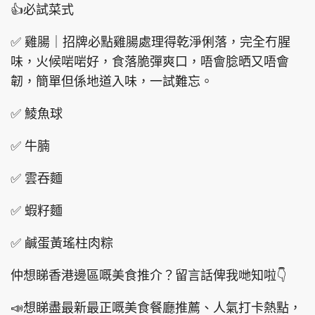
👍必試菜式
✅ 雞腸｜招牌必點雞腸處理得乾淨俐落，完全冇腥
味，火候啱啱好，食落脆彈爽口，唔會腍晒又唔會
頭條搵工
EDUPLUS
韌，簡單但係地道入味，一試難忘。
✅ 鯪魚球
關於我們
使用條款
✅ 牛腩
聯絡我們
版權及免責聲明
隱私政策聲明
✅ 雲吞麵
✅ 蝦籽麵
Copyright © 東周網 版權所有 . 不得轉載
✅ 鹹蛋黃瑤柱肉粽
©Eastweek.com.hk. All rights reserved.
仲想睇香港邊區嘅美食推介？留言話俾我哋知啦👇
📣想睇盡最新最正嘅美食餐廳推薦、人氣打卡熱點，