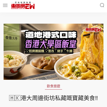
明星名人
時事財經
東周Ladies
優享生活
東周食玩通
會員活動
飲食旅遊
玄學靈異
東周專欄
🇭🇰港大周邊街坊私藏嘅寶藏美食‼️