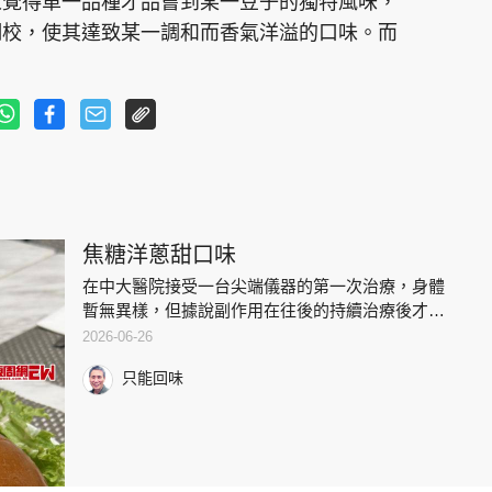
人覺得單一品種才品嘗到某一豆子的獨特風味，
調校，使其達致某一調和而香氣洋溢的口味。而
焦糖洋蔥甜口味
在中大醫院接受一台尖端儀器的第一次治療，身體
暫無異樣，但據說副作用在往後的持續治療後才出
現，但會比傳統舊機器好得多，精準而不適感大
2026-06-26
減。大病了，更領悟活在當下的真諦，既然今天安
只能回味
然，就安然度日好了。梁家權