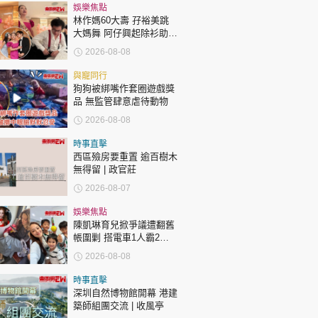
時政財經
娛樂焦點
林作媽60大壽 孖裕美跳
健康生活
大媽舞 阿仔興起除衫助慶
回應兩女交好有原因
飲食旅遊
2026-08-08
與寵同行
狗狗被綁嘴作套圈遊戲獎
品 無監管肆意虐待動物
2026-08-08
時事直擊
西區殮房要重置 逾百樹木
環球
The Standard
無得留 | 政官莊
親子王
2026-08-07
娛樂焦點
陳凱琳育兒掀爭議遭翻舊
帳圍剿 搭電車1人霸2個
位 被轟自私欠公德心 有
2026-08-08
指反應過度不公平
轉載 ©Eastweek.com.hk. All rights reserved.
時事直擊
深圳自然博物館開幕 港建
築師組團交流 | 收風亭