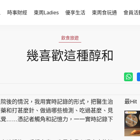
人
時事財經
東周Ladies
優享生活
東周食玩通
會員活
時事財經
東周Ladies
飲食旅遊
時事直擊
談情說性
幾喜歡這種醇和
財經智庫
時尚生活
焦點人物
健康醫美
她世代力量
卓越女性
最Hit
入院後的情況，我用實時記錄的形式，把醫生治
會員活動
玄學靈異
麼藥和打甚麼針、做過哪些檢測、吃過甚麼、見
周JETSO
東勝運程
感覺……憑記者觸角和記憶力，一一實時記錄下
智富天下 李居明