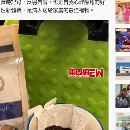
神機妙算 李丞責
溫實時記錄，反躬自省，也是自我心理療癒的好
創性新體裁，是病人送給家屬的最佳禮物。
緣來有理 麥玲玲
鬼靈精怪 威師兄
PCM 電腦廣場
星島頭條
星島日報
頭條日報
星島
EDUPLUS
款
版權及免責聲明
Copyright © 東周網 版權所有 . 不得