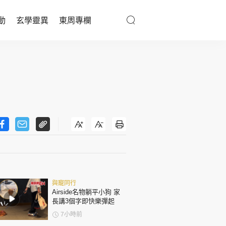
動
玄學靈異
東周專欄
優享生活
醫療百科
親子天地
與寵同行
東周專欄
與寵同行
娛樂名人
Airside名物躺平小狗 家
長講3個字即快樂彈起
文化藝術
7小時前