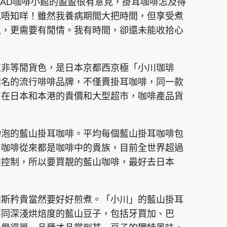
 CAD咖啡小館的盈盈很有意見，掛耳咖啡怎及得
鬼唔知咩！雖然我養病期間大把時間，但享受煮
以，更需要有閒情。我有時間，卻還未能收拾心
並非等閒貨色，是日本京都西京極「小川珈琲
知名的流行啡啡品牌，不僅賣掛耳咖啡，同一款
。在日本和本港的貴價和大型超市，咖啡產品貨
沖泡的藍山掛耳咖啡。平均每個藍山掛耳咖啡包
山咖啡從來都是咖啡中的貴族，目前全世界超過
團控制，所以要買靚的藍山咖啡，最好去日本
如斯矜貴當然要好好煎煮。「小川」的藍山掛耳
不同深淺烘焙度的藍山豆子，包括牙買加、巴