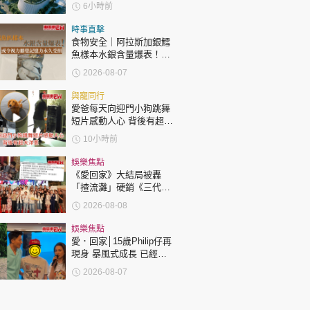
6小時前
時事直擊
食物安全｜阿拉斯加銀鱈
魚樣本水銀含量爆表！或
令視力聽覺記憶力永久受
2026-08-07
損
與寵同行
愛爸每天向迎門小狗跳舞
短片感動人心 背後有超大
洋蔥
10小時前
娛樂焦點
《愛回家》大結局被轟
「揸流灘」硬銷《三代同
糖》 劇集播畢台前幕後喊
2026-08-08
爆場面感人
娛樂焦點
愛．回家│15歲Philip仔再
現身 暴風式成長 已經高
過「三太」樊亦敏！
2026-08-07