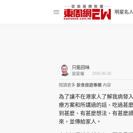
明星名
明星名人
娛樂焦點
話題人物
只能回味
東姑熱話
梁家權
2026-06-30
閱讀更多
飲食旅遊專欄
內容
為了讓不在港家人了解我病發
東周食玩通
療方案和所講過的話、吃過甚
樂在灣區
東
到甚麼、有甚麼想法、有甚麼
來，並傳給家人。
飲食玩樂