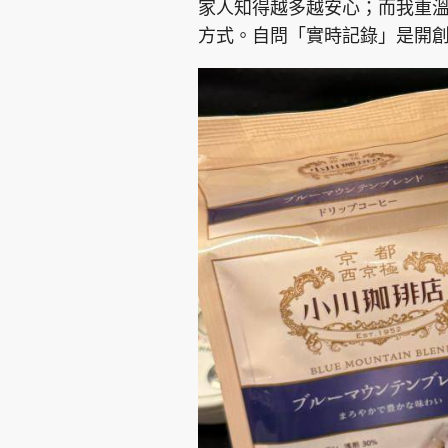
家人知得越多越安心；而我重
方式。自問「實時記錄」是開
集團旗下品牌
東周刊
cazbuyer
東Touch
Oh!爸媽
JobMarket
頭條搵工
關於我們
聯絡我們
隱私政策聲明
使用條