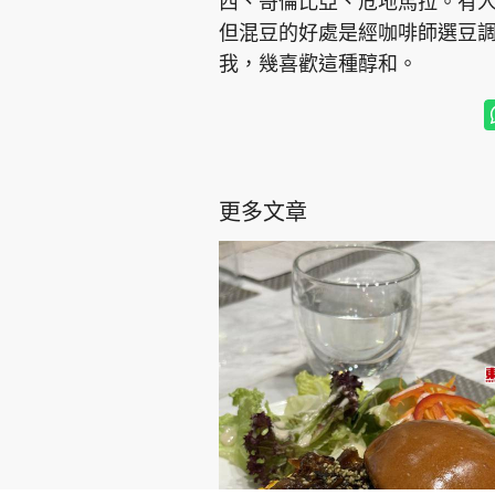
西、哥倫比亞、危地馬拉。有
但混豆的好處是經咖啡師選豆
我，幾喜歡這種醇和。
更多文章