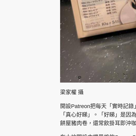
梁家權 攝
開設Patreon把每天「實時
「真心好睇」。「好睇」是因
餅屋豬肉卷，還常飲掛耳即沖