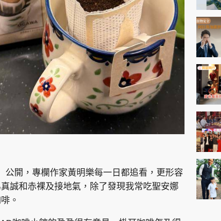
記錄」公開，專欄作家黃明樂每一日都追看，更形容
為真誠和赤裸及接地氣，除了發現我常吃聖安娜
咖啡。