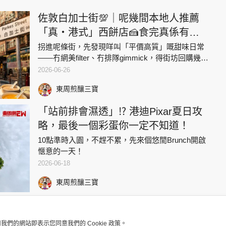
佐敦白加士街💯｜呢幾間本地人推薦
「真・港式」西餅店🍰食完真係有驚
喜喎 🤤
拐進呢條街，先發現咩叫「平價高質」嘅甜味日常
——冇網美filter、冇排隊gimmick，得街坊回購幾十
年嘅真・港式西餅店✨
2026-06-26
東周煎釀三寶
「站前排會濕透」⁉️ 港迪Pixar夏日攻
略，最後一個彩蛋你一定不知道！
10點準時入園，不趕不累，先來個悠閒Brunch開啟
愜意的一天！
2026-06-18
東周煎釀三寶
用我們的網站即表示您同意我們的 Cookie 政策。