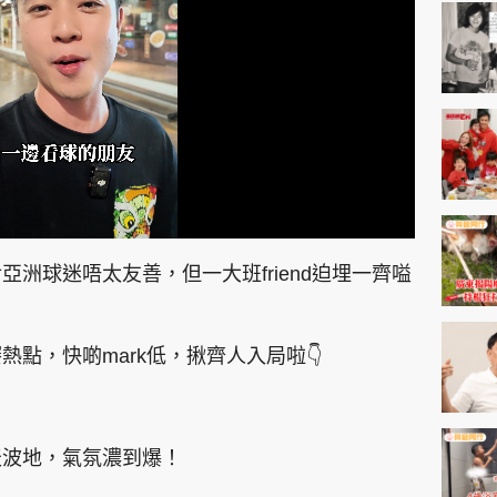
神機妙算 李丞責
緣來有理 麥玲玲
鬼靈精怪 威師兄
PCM 電腦廣場
星島頭條
星島日報
頭條日報
星島
洲球迷唔太友善，但一大班friend迫埋一齊嗌
點，快啲mark低，揪齊人入局啦👇
EDUPLUS
款
版權及免責聲明
Copyright © 東周網 版權所有 . 不得
天波地，氣氛濃到爆！