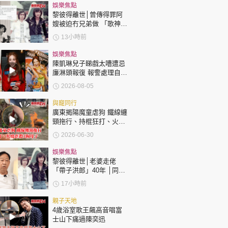
時政財經
娛樂焦點
黎彼得離世│曾傳得罪阿
健康生活
嫂被迫冇兄弟做 「歌神」
許冠傑親筆撰寫悼念忘友
飲食旅遊
13小時前
娛樂焦點
陳凱琳兒子睇戲太嘈遭忌
廉淋頭報復 報警處理自責
護子不力 歐錦棠陳倩揚齊
2026-08-05
表態「媽媽有責任」
與寵同行
廣東揭陽魔童虐狗 鐵線纏
環球
The Standard
頸拖行、持棍狂打、火燒
親子王
虐殺3狗母子
2026-06-30
娛樂焦點
黎彼得離世│老婆走佬
「帶子洪郎」40年 │同許
冠傑聯手合作《浪子心
17小時前
聲》成經典 合作7年拆夥
轉載 ©Eastweek.com.hk. All rights reserved.
親子天地
4歲浴室歌王飆高音唱富
士山下痛過陳奕迅