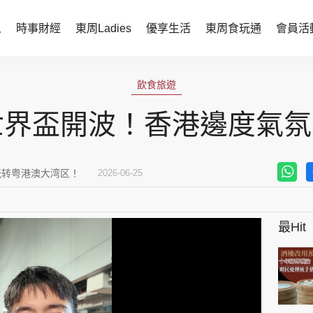
人
時事財經
東周Ladies
優享生活
東周食玩通
會員活
時事財經
東周Ladies
飲食旅遊
時事直擊
談情說性
6世界盃開波！香港邊度氣氛
財經智庫
時尚生活
焦點人物
健康醫美
玩转粤港澳大湾区！
2026-06-25
她世代力量
卓越女性
最Hit
會員活動
玄學靈異
周JETSO
東勝運程
智富天下 李居明