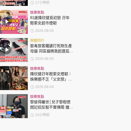
17小時前
娛樂焦點
81歲陳欣健覓初戀 孖年
輕索女超市煙韌
2026-08-04
與寵同行
狠毒旅客鐵鏟打死剛生產
母貓 同區貓媽救起遺孤貓
B接手哺育
2026-08-05
娛樂焦點
陳欣健孖年輕索女煙韌︱
娛樂圈不乏「父女戀」
「爺孫戀」 年齡差距最大
2026-08-04
達51歲 最受矚目有李龍
基謝賢
娛樂焦點
黎彼得離世│兒子黎樹德
開記招反駁不實傳聞 鍾志
光代好友澄清：冇經濟問
10小時前
題