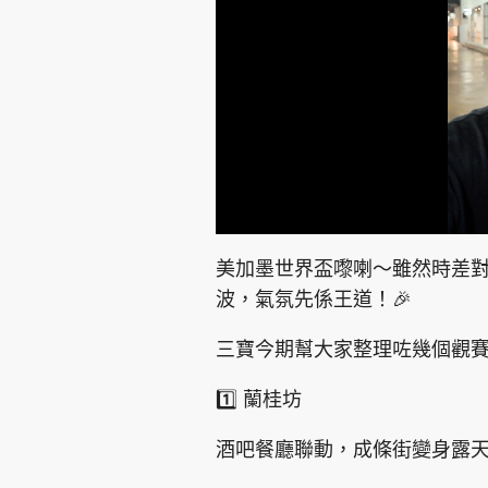
集團旗下品牌
L
U
o
n
a
m
d
u
東周刊
cazbuyer
東Touch
美加墨世界盃嚟喇～雖然時差對亞
e
t
d
e
:
波，氣氛先係王道！🎉
3
7
.
6
1
三寶今期幫大家整理咗幾個觀賽熱
%
Oh!爸媽
JobMarket
頭條搵工
1️⃣ 蘭桂坊
關於我們
聯絡我們
隱私政策聲明
使用條
酒吧餐廳聯動，成條街變身露