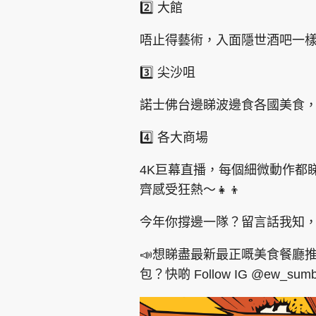
2️⃣ 大館
唔止得藝術，入面隱世酒吧一
3️⃣ 尖沙咀
諾士佛台邊睇波邊食各國美食，
4️⃣ 各大商場
4K巨幕直播，每個細微動作都
齊感受狂熱～👧👦
今年你撐邊一隊？留言話我知，睇
📣想睇盡最新最正嘅美食餐廳
包？快啲 Follow IG @ew_su