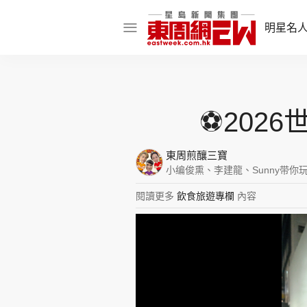
明星名
明星名人
娛樂焦點
⚽202
話題人物
東周煎釀三寶
東姑熱話
小编俊熏、李建龍、Sunny带你
閱讀更多
飲食旅遊專欄
內容
東周食玩通
樂在灣區
東
飲食玩樂