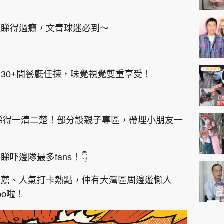
樣睇得過癮，文青球迷必到～
30+間餐廳任揀，味覺視覺雙重享受！
睇得一清二楚！部分設親子專區，帶埋小朋友一
吓邊隊最多fans！👇
推薦、人氣打卡熱點，仲有大灣區周邊遊懶人
mbo啦！