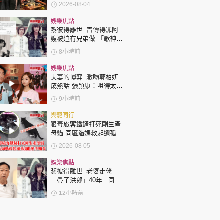
「爺孫戀」 年齡差距最大
2026-08-04
達51歲 最受矚目有李龍
基謝賢
娛樂焦點
黎彼得離世│曾傳得罪阿
嫂被迫冇兄弟做 「歌神」
許冠傑親筆撰寫悼念忘友
8小時前
娛樂焦點
夫妻的博弈│激吻郭柏妍
成熱話 張頴康：咀得太
多，一啲都唔享受！
9小時前
與寵同行
狠毒旅客鐵鏟打死剛生產
母貓 同區貓媽救起遺孤貓
B接手哺育
2026-08-05
娛樂焦點
黎彼得離世│老婆走佬
「帶子洪郎」40年 │同許
冠傑聯手合作《浪子心
12小時前
聲》成經典 合作7年拆夥