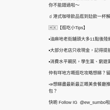
你不能錯過啦～
🧃港式咖啡飲品逛到攰飲一杯
🇭🇰【逛吃小Tips】
▪️油麻地老街舖頭大多11點後
▪️大部分老店只收現金，記得提
▪️消費水平親民，學生黨、窮遊
仲有咩地方嘅逛吃攻略想睇？留
📣想睇盡最新最正嘅美食餐廳
包？
快啲 Follow IG @ew_sumbo