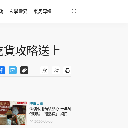
動
玄學靈異
東周專欄
優享生活
醫療百科
 吃貨攻略送上
親子天地
與寵同行
東周專欄
時事直擊
娛樂名人
酒樓改用預製點心 十年師
傅嘆淪「翻熱員」 網民憂
文化藝術
傳統手藝被淘汰
2026-08-05