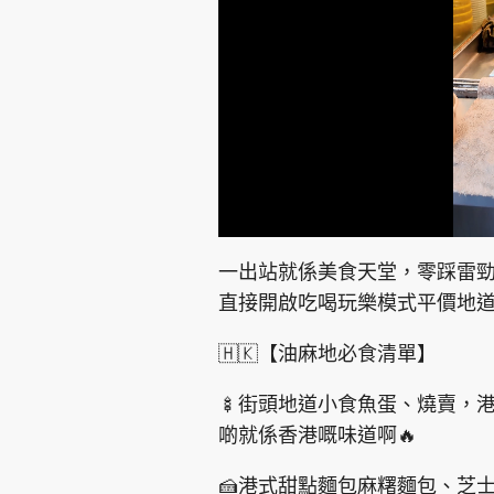
集團旗下品牌
L
U
o
n
a
m
d
u
東周刊
cazbuyer
東Touch
一出站就係美食天堂，零踩雷勁
e
t
d
e
:
直接開啟吃喝玩樂模式平價地道
1
6
.
4
8
🇭🇰【油麻地必食清單】
%
Oh!爸媽
JobMarket
頭條搵工
🍢街頭地道小食魚蛋、燒賣，
關於我們
聯絡我們
隱私政策聲明
使用條
啲就係香港嘅味道啊🔥
🍰港式甜點麵包麻糬麵包、芝