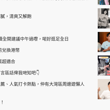
解膩，清爽又解飽
陸續全開建議中午過嚟，啱好逛足全日
前兌換港幣
黨超適合
言區話俾我哋知吧👇
推薦、人氣打卡熱點，仲有大灣區周邊遊懶人
啦！