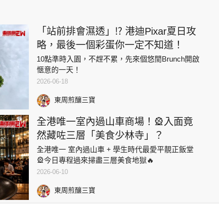
「站前排會濕透」⁉️ 港迪Pixar夏日攻
略，最後一個彩蛋你一定不知道！
10點準時入園，不趕不累，先來個悠閒Brunch開啟
愜意的一天！
2026-06-18
東周煎釀三寶
全港唯一室內過山車商場！🎡入面竟
然藏咗三層「美食少林寺」？
全港唯一 室內過山車 + 學生時代最愛平靚正飯堂
🎡今日專程過來掃盡三層美食地獄🔥
2026-06-10
東周煎釀三寶