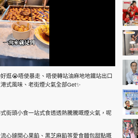
神機妙算 李丞責
緣來有理 麥玲玲
鬼靈精怪 威師兄
PCM 電腦廣場
星島頭條
星島日報
頭條日報
星島
好逛😭唔使暴走、唔使轉站油麻地地鐵站出口
港式風味、老街煙火氣全部Get✨
EDUPLUS
港式街頭小食一站式食透透熱騰騰嘅煙火氣，呢
款
版權及免責聲明
Copyright © 東周網 版權所有 . 不得
士流心撻開心果餡、黑芝麻餡等愛食麵包甜點嘅