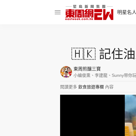
明星名
明星名人
娛樂焦點
🇭🇰 記
話題人物
東周煎釀三寶
東姑熱話
小编俊熏、李建龍、Sunny带你
閱讀更多
飲食旅遊專欄
內容
東周食玩通
樂在灣區
東
飲食玩樂