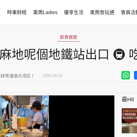
人
時事財經
東周Ladies
優享生活
東周食玩通
會員活
時事財經
東周Ladies
飲食旅遊
時事直擊
談情說性
住油麻地呢個地鐵站出口 🚇
財經智庫
時尚生活
焦點人物
健康醫美
玩转粤港澳大湾区！
2026-06-15
她世代力量
卓越女性
最Hit
會員活動
玄學靈異
周JETSO
東勝運程
智富天下 李居明