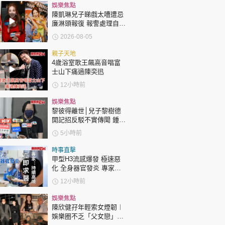
時政財經
娛樂焦點
陳凱琳兒子睇戲太嘈遭忌
健康生活
廉淋頭報復 報警處理自責
護子不力 歐錦棠陳倩揚齊
飲食旅遊
2026-08-05
表態「媽媽有責任」
親子天地
4歲浴室歌王飆高音唱富
士山下痛過陳奕迅
12小時前
娛樂焦點
黎彼得離世│兒子黎樹德
環球
The Standard
開記招反駁不實傳聞 鍾志
親子王
光代好友澄清：冇經濟問
5小時前
題
時事直擊
甲型H3流感爆發 極速惡
化 全身器官發炎 專家：
持續高燒要立即求醫
12小時前
轉載 ©Eastweek.com.hk. All rights reserved.
娛樂焦點
陳欣健孖年輕索女煙韌︱
娛樂圈不乏「父女戀」