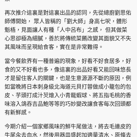
再次推介這裏是對這裏出品的認同，先從總廚劉思佑
師傅開始， 眾人皆稱的「劉大師」身高七呎，體形
魁梧，見面讓人有種「人中呂布」之感， 但其做菜
頭條搵工
EDUPLUS
心思卻極為細膩，善於將傳統菜餚改變其面貌又不失
其風味而呈現給食客，實在是非常難得。
關於我們
使用條款
當今餐飲界有一種普遍的現象，好看不好食居多，好
聯絡我們
版權及免責聲明
食的又不好看也多，像這裏的出品好看又能回味悠長
隱私政策聲明
才是留住客人的關鍵，也是生意源源不斷的原因，例
如當晚將日本刺身級北海道元貝打蓉做成小籠包的包
皮、芋頭打成汁芡燴入小青龍蝦球、將五指毛桃的香
Copyright © 東周網 版權所有 . 不得轉載
味溶入鴿吞吉品鮑等等的巧妙變改讓食客每次回頭都
©Eastweek.com.hk. All rights reserved.
有新鮮感。
今期介紹一個家鄉風味的鮮牛尾做法，將去毛連皮的
牛尾汆去血水，然後用器皿盛起加適量清水、原條去