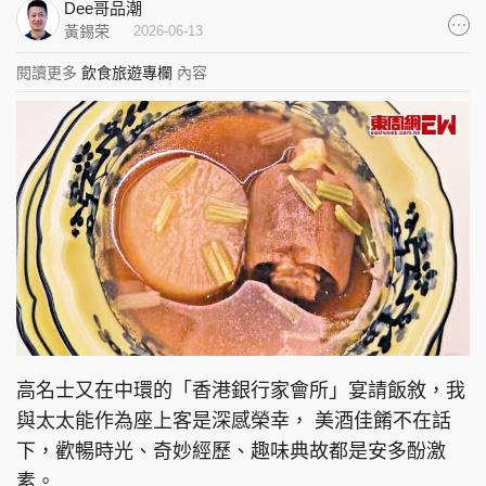
Dee哥品潮
集團旗下品牌
黃錫荣
2026-06-13
閱讀更多
飲食旅遊專欄
內容
東周刊
cazbuyer
東Touch
PCM 電腦廣場
星島頭條
星島日報
頭條日報
星島環球
The Standard
高名士又在中環的「香港銀行家會所」宴請飯敘，我
與太太能作為座上客是深感榮幸， 美酒佳餚不在話
下，歡暢時光、奇妙經歷、趣味典故都是安多酚激
素。
親子王
Oh!爸媽
JobMarket