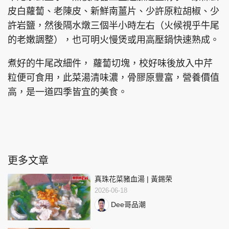
皮白蘿蔔、老陳皮、新鮮南薑片、少許原粒胡椒、少
許岩鹽，然後隔水燉三個半小時左右（火候視乎牛尾
的老嫩調整），也可明火慢煲或用高壓鍋快速熟成。
煮好的牛尾改細件， 蘿蔔切塊，校好味後放入中芹
粒便可食用，此菜湯清味濃，骨膠原豐富，營養價值
高，是一道四季皆宜的美食。
更多文章
真珠花菜豬血湯 | 黃錫荣
2026-06-18
Dee哥品潮