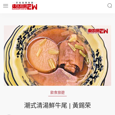
明星名人
時事財經
東周Ladies
優享生活
東周食玩通
會員活動
飲食旅遊
玄學靈異
東周專欄
潮式清湯鮮牛尾 | 黃錫荣