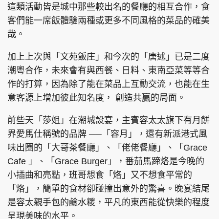
這類活動皆是城中那些較出名的餐廳的相互合作，食
客們能一席飯體驗兩種或更多不同風格的菜品的確美
哉。
頭條搵工
EDUPLUS
加上上次與「文苑飯庄」和今次的「唐述」已是二度
潮粵合作，未來會有與西餐、日料、東南亞菜等等合
作的打算，因為除了能在菜品上互動交流，也能在生
關於我們
使用條款
意客源上增加彼此知名度， 創造共贏的局面。
聯絡我們
版權及免責聲明
前些天「莎姐」在潮城設宴，主賓容太太旗下有月餅
隱私政策聲明
界愛馬仕稱號的品牌 ──「容月」，還有新派港式風
味出圈的「大哥茶餐廳」、「佬佬餐廳」、「Grace
Cafe 」、「Grace Burger」，番茄馬蹄烙是今晚的
Copyright © 東周網 版權所有 . 不得轉載
©Eastweek.com.hk. All rights reserved.
小插曲和亮點，班哥想食「烙」又不想食平常的
「烙」，簡單的食材卻碰撞出意外的驚喜。晚宴結尾
是容太親手包的鹼水糭，平凡的東西能從快樂的程度
呈現美味的水平。