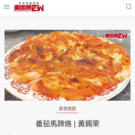
明星名人
時事財經
東周Ladies
優享生活
東周食玩通
會員活動
飲食旅遊
玄學靈異
東周專欄
番茄馬蹄烙 | 黃錫荣