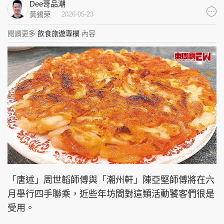
Dee哥品潮
集團旗下品牌
黃錫荣
2026-05-23
閱讀更多
飲食旅遊專欄
內容
東周刊
cazbuyer
東Touch
PCM 電腦廣場
星島頭條
星島日報
頭條日報
星島環球
The Standard
「唐述」周世韜師傅與「潮州軒」陳亞堅師傅將在六
月舉行四手聯乘，近些年坊間對這類活動饕客們很是
受用。
親子王
Oh!爸媽
JobMarket