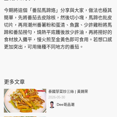
今期將這個「番茄馬蹄烙」分享與大家，做法也極其
簡單，先將番茄去皮除核，然後切小塊，馬蹄也批皮
切片，再用潮州番薯粉和蛋清、魚露、少許雞粉將馬
蹄和番茄撈勻，燒熱平底鑊後放少許油，再將撈好的
食材放入攤平，慢火煎至金黃色即可食用。若想口感
更加突出，可用幾種不同地方的番茄。
更多文章
泰國芽菜炒三絲 | 黃錫荣
2026-05-30
Dee哥品潮