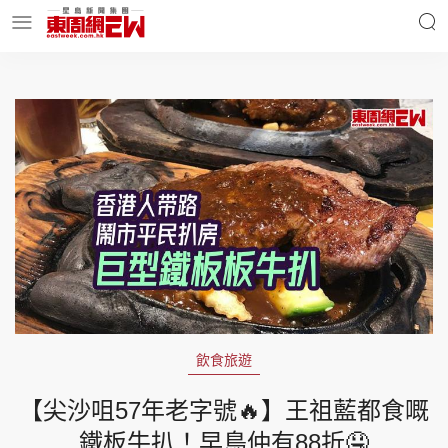
明星名人
時事財經
東周Ladies
優享生活
東周食玩通
會員活動
飲食旅遊
玄學靈異
東周專欄
【尖沙咀57年老字號🔥】王祖藍都食嘅
鐵板牛扒！早鳥仲有88折🤤