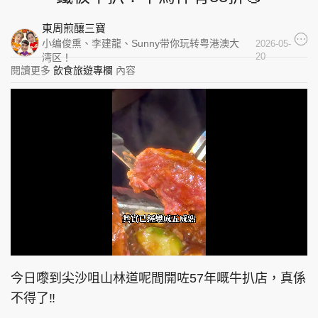
集團旗下品牌
東周煎釀三寶
小编俊熏、李建龍、Sunny带你玩转粤港澳大
2026-05-
20
湾区！
閱讀更多
飲食旅遊專欄
內容
東周刊
cazbuyer
東Touch
PCM 電腦廣場
星島頭條
星島日報
頭條日報
星島環球
The Standard
L
U
o
n
a
m
d
u
今日嚟到尖沙咀山林道呢間開咗57年嘅牛扒店，真係
e
t
d
e
:
不得了‼️
1
8
.
親子王
Oh!爸媽
JobMarket