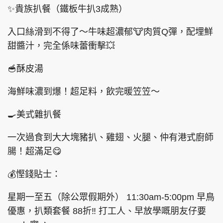
5
1
✨貴族扒餐（鐵板牛扒3成熟）
%
入口絲滑到不得了～牛味超濃郁🐮肉質Q彈，配埋鮮
甜醬汁，完全係味蕾衝擊💥
頭條搵工
EDUPLUS
🥣酥皮湯
關於我們
使用條款
海鮮味濃到爆！超足料，飲完暖笠笠～
聯絡我們
版權及免責聲明
🍳美式雜扒餐
隱私政策聲明
一次過食到大大塊豬扒、雞翅、火腿、仲有港式廚師
腸！超滿足😋
Copyright © 東周網 版權所有 . 不得轉載
💰慳錢貼士：
©Eastweek.com.hk. All rights reserved.
星期一至五（除公眾假期外） 11:30am-5:00pm 早鳥
優惠，扒類套餐 88折‼️ 打工人、早放學嘅朋友仔要