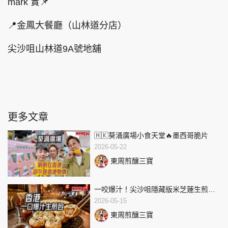
mark 實📌
📍金鳳大餐廳（山林道分店）
尖沙咀山林道9A號地舖
更多文章
🇭🇰葵涌廣場小食天堂🔥墨西哥脆片
2026-05-22
東周煎釀三寶
一咬爆汁！尖沙咀隱藏版米芝蓮生煎包
💥
2026-05-15
東周煎釀三寶