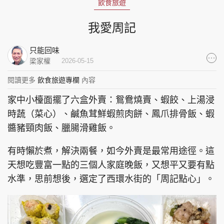
飲食旅遊
集團旗下品牌
我愛周記
只能回味
梁家權
2026-05-15
東周刊
cazbuyer
東Touch
閱讀更多
飲食旅遊專欄
內容
家中小檯面擺了六盒外賣：鴛鴦燒賣、蝦餃、上湯浸
時蔬（菜心）、鹹魚茸鮮蝦煎肉餅、鳳爪排骨飯、蝦
PCM 電腦廣場
星島頭條
星島日報
醬豬頸肉飯、臘腸滑雞飯。
有時懶於煮，解決兩餐，如今外賣是最常用途徑。這
天想吃豐富一點的三個人家庭晚飯，又想平又要有點
頭條日報
星島環球
The Standard
水準，思前想後，選定了西環水街的「周記點心」。
親子王
Oh!爸媽
JobMarket