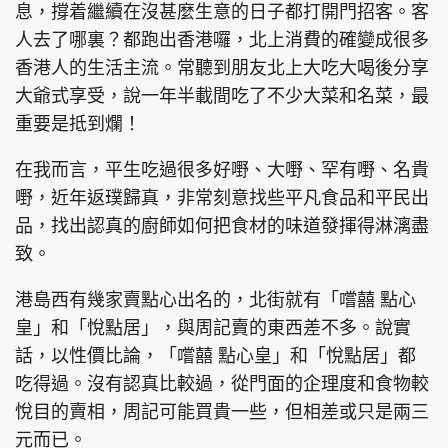
息，撐着繼續在沒甚麼生意的日子都打開門招客。客
人去了哪裏？都跑出香港囉，北上消費的確變成很多
香港人的生活主流。常聽到朋友北上大吃大喝後分享
大爺式享受，說一年半載間吃了不少大菜和名菜，最
重要是抵到爛！
在我而言，平生吃過很多好嘢、大嘢、罕有嘢、名貴
嘢，近年返璞歸真，非常刻意找些平凡食品和平民出
品，找出認真的廚師如何把食材的味道發揮得淋漓盡
致。
港島西有幾家賣點心出名的，北街就有「嚐囍 點心
皇」和「悅點居」，與周記賣的東西差不多。說實
話，以性價比論，「嚐囍 點心皇」和「悅點居」都
吃得過。沒有認真比較過，從門面的企理度和食物較
悅目的賣相，周記可能買貴一些，但相差或只是兩三
元而已。