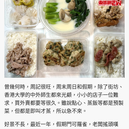
頭條搵工
EDUPLUS
關於我們
使用條款
聯絡我們
版權及免責聲明
隱私政策聲明
曾幾何時，周記很旺，周末周日和假期，除了街坊、
香港大學的中外師生都來光顧，小小的店子一位難
Copyright © 東周網 版權所有 . 不得轉載
©Eastweek.com.hk. All rights reserved.
求，買外賣都要等很久。雖說點心、蒸飯等都是預製
菜，但都是即叫才蒸，所以急不來。
好景不長，最近一年，假期門可羅雀，老闆搖頭嘆