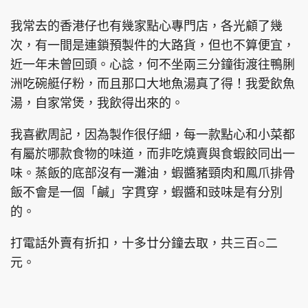
我常去的香港仔也有幾家點心專門店，各光顧了幾
次，有一間是連鎖預製件的大路貨，但也不算便宜，
近一年未曾回頭。心諗，何不坐兩三分鐘街渡往鴨脷
洲吃碗艇仔粉，而且那口大地魚湯真了得！我愛飲魚
湯，自家常煲，我飲得出來的。
我喜歡周記，因為製作很仔細，每一款點心和小菜都
有屬於哪款食物的味道，而非吃燒賣與食蝦餃同出一
味。蒸飯的底部沒有一灘油，蝦醬豬頸肉和鳳爪排骨
飯不會是一個「鹹」字貫穿，蝦醬和豉味是有分別
的。
打電話外賣有折扣，十多廿分鐘去取，共三百○二
元。