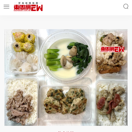
明星名人
時事財經
東周Ladies
優享生活
東周食玩通
會員活動
玄學靈異
東周專欄