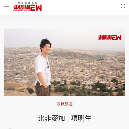
明星名人
時事財經
東周Ladies
優享生活
東周食玩通
會員活動
飲食旅遊
玄學靈異
東周專欄
北非麥加 | 項明生