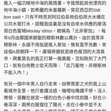
進入一幅沉睡地中海的風情畫。令我想起其他漂亮的
地中海小鎮，如希臘的米基羅斯、突尼西亞的Sidi
bon said。只有不時見到阿拉伯長袍伯伯用大水桶在
公共水管打水，提醒我這裏是沒有自來水供應的摩洛
頭條搵工
EDUPLUS
哥白色聖城Moulay Idriss。被稱為「北非麥加」，每
年9月由鄰國來朝聖的穆斯林數以萬計。由於我等非
穆斯林，永遠不用指望進入麥加，惟有濫竽充數，來
關於我們
使用條款
這個A貨朝拜一下。廣場旁邊就是綠色屋頂的大清真
聯絡我們
版權及免責聲明
寺，興奮莫名的我正打算一搗黃龍，怎知跑到了大門
隱私政策聲明
口，就有白袍教士從天而降：「此乃聖地，非穆斯林
不能入內！」
Copyright © 東周網 版權所有 . 不得轉載
有另一個中年男人自行走來，說帶喪家之犬的我上山
©Eastweek.com.hk. All rights reserved.
看城市全景，他只會講法語，嘰哩咕嚕講不停。沒人
帶領，很難在迷宮一樣的白色小巷中找到路。好在小
巷深深，兩旁白屋擋住了陽光，走在小巷中並不太