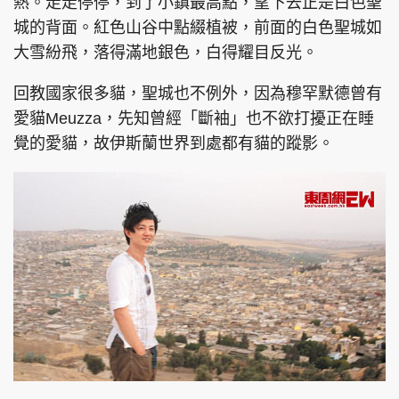
熱。走走停停，到了小鎮最高點，望下去正是白色聖
城的背面。紅色山谷中點綴植被，前面的白色聖城如
大雪紛飛，落得滿地銀色，白得耀目反光。
回教國家很多貓，聖城也不例外，因為穆罕默德曾有
愛貓Meuzza，先知曾經「斷袖」也不欲打擾正在睡
覺的愛貓，故伊斯蘭世界到處都有貓的蹤影。