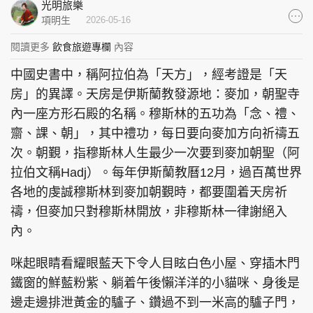
光明旅樂
集團旗下品牌
項明生
2026-05-16
閱讀更多
飲食旅遊專欄
內容
中國史書中，稱阿拉伯為「天方」，經考證是「天
東周刊
cazbuyer
東Touch
房」的異譯。天房是伊斯蘭教發源地：麥加，朝聖寺
內一座方形石殿的名稱。穆斯林的五功為「念、禮、
齋、課、朝」，其中禮功，每日要向麥加方向祈禱五
次。朝覲，指穆斯林人生最少一次要到麥加朝聖（阿
PCM 電腦廣場
星島頭條
星島日報
拉伯文稱Hadj）。每年伊斯蘭教曆12月，過百萬世界
各地的虔誠穆斯林到麥加朝覲時，都要圍着天房祈
禱，但麥加只對穆斯林開放，非穆斯林一律謝絕入
內。
頭條日報
星島環球
The Standard
咪起眼睛看耀眼藍天下令人目眩白色小屋、穿插木門
鐵窗的鮮藍粉紫、躺着午後懶洋洋的小貓咪、身後是
邊走邊排泄黃金的驢子、鑽過不到一米高的驢子門，
親子王
Oh!爸媽
JobMarket