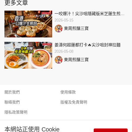
更多文章
一咬爆汁！尖沙咀隱藏版米芝蓮生煎包
💥
2026-05-15
東周煎釀三寶
姜濤何超蓮都打卡🔥尖沙咀封神拉麵
2026-05-08
東周煎釀三寶
關於我們
使用條款
聯絡我們
版權及免責聲明
隱私政策聲明
本網站正使用 Cookie