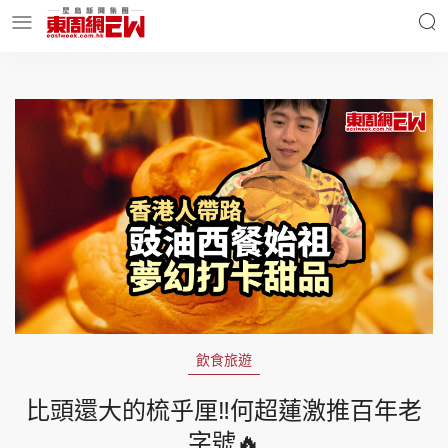
明星名人
時事財經
東周Ladies
優享生活
東周食玩通
會員活動
飲食旅遊
玄學靈異
東周專欄
比頭還大的梳乎厘‼️何超蓮激推百年老
字號🔥