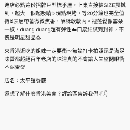
4
5
進店必點這份招牌巨型梳乎厘，上桌直接被SIZE震撼
%
到，超大一個超吸睛✨現點現烤，等20分鐘也完全值
得⏳表層帶著微微焦香，酥酥軟軟內。裡蓬鬆像雲朵
一樣，duang duang超有彈性☁️口感細膩到封神，不
頭條搵工
EDUPLUS
愧是明星甜品🍮
來香港逛吃的姐妹一定要衝～無論打卡拍照還是滿足
關於我們
使用條款
味蕾都超絕百年老店的味道真的不會讓人失望閉眼衝
聯絡我們
版權及免責聲明
不踩雷💯
隱私政策聲明
店名：太平館餐廳
還想了解什麼香港美食？評論區告訴我們吧👇
Copyright © 東周網 版權所有 . 不得轉載
©Eastweek.com.hk. All rights reserved.