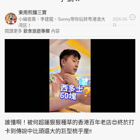
集團旗下品牌
東周煎釀三寶
小编俊熏、李建龍、Sunny带你玩转粤港澳大
2026-05-
11
湾区！
閱讀更多
飲食旅遊專欄
內容
東周刊
cazbuyer
東Touch
PCM 電腦廣場
星島頭條
星島日報
頭條日報
星島環球
The Standard
L
U
o
n
a
m
d
u
誰懂啊！被何超蓮狠狠種草的香港百年老店😍終於打
e
t
d
e
:
卡到傳說中比頭還大的巨型梳乎厘‼️
2
4
.
親子王
Oh!爸媽
JobMarket