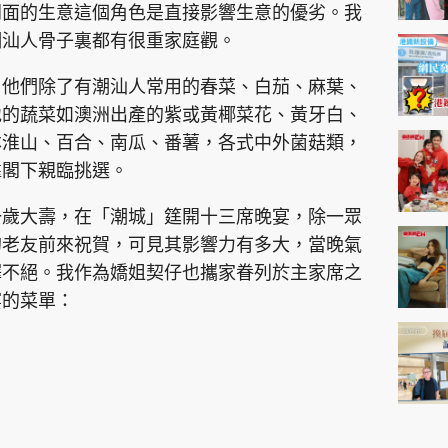
門面的生意這個角色是直接影響生意的優劣。我
潮汕人骨子裏都有很重家庭觀。
，他們除了有潮汕人常用的春菜、白茄、麻葉、
地的蔬菜如澳洲出產的紫或黃椰菜花、黃牙白、
本淮山、百合、南瓜、番薯，各式中外菌菇類，
靠閣下親臨挑選。
一歲大壽，在「潮城」筳開十三席晚宴，除一眾
的老友前來祝賀，可見其影響力有多大，當晚氣
繹不絕。我作為嬌姐契仔也攜家眷列於主家席之
宴的菜單：