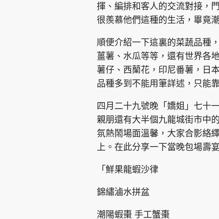
揮、編排和客人的交流對接，
很羨慕他們這種的生活，畢竟
順便介紹一下這裏的菜蔬品種
薑薯、水瓜等等，還有世界各
薯仔、西蘭花，印尼番薯，日
品種多到不能用筆詳述，只能
四月二十九號晚「嬌姐」七十
親朋還有大半個九龍城街市中
氛熱鬧場面溫馨，大家合影絡
上。在此分享一下當晚包場壽
「鮮果龍蝦沙律
錦繡滷水拼盆
潮陽蝦棗 手工蟹棗