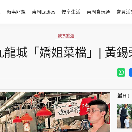
人
時事財經
東周Ladies
優享生活
東周食玩通
會員活
時事財經
東周Ladies
飲食旅遊
時事直擊
談情說性
九龍城「嬌姐菜檔」| 黃錫
財經智庫
時尚生活
焦點人物
健康醫美
她世代力量
卓越女性
最Hit
會員活動
玄學靈異
周JETSO
東勝運程
智富天下 李居明