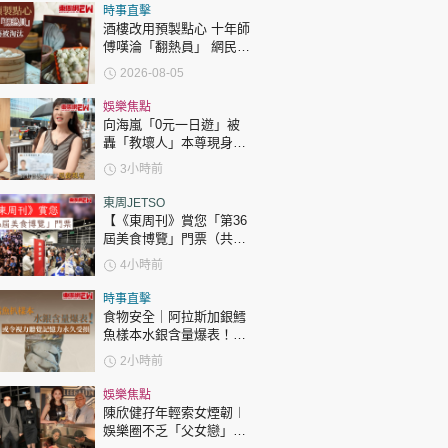
時政財經
時事直擊
酒樓改用預製點心 十年師
健康生活
傅嘆淪「翻熱員」 網民憂
傳統手藝被淘汰
飲食旅遊
2026-08-05
娛樂焦點
向海嵐「0元一日遊」被
轟「教壞人」本尊現身回
應網民
3小時前
東周JETSO
【《東周刊》賞您「第36
環球
The Standard
屆美食博覽」門票（共30
親子王
張）】
4小時前
時事直擊
食物安全｜阿拉斯加銀鱈
魚樣本水銀含量爆表！或
令視力聽覺記憶力永久受
2小時前
損
轉載 ©Eastweek.com.hk. All rights reserved.
娛樂焦點
陳欣健孖年輕索女煙韌︱
娛樂圈不乏「父女戀」