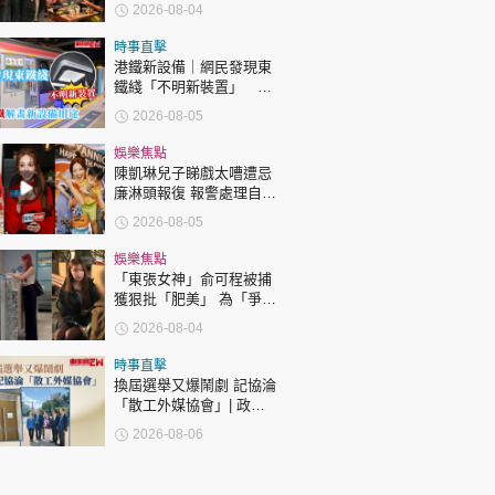
「爺孫戀」 年齡差距最大
2026-08-04
達51歲 最受矚目有李龍
基謝賢
時事直擊
港鐵新設備｜網民發現東
鐵綫「不明新裝置」 港
鐵解畫新設備用途
2026-08-05
娛樂焦點
陳凱琳兒子睇戲太嘈遭忌
廉淋頭報復 報警處理自責
護子不力 歐錦棠陳倩揚齊
2026-08-05
表態「媽媽有責任」
娛樂焦點
「東張女神」俞可程被捕
獲狠批「肥美」 為「爭
仔」緊急消脂10日成功瘦
2026-08-04
12.2吋
時事直擊
換屆選舉又爆鬧劇 記協淪
「散工外媒協會」| 政官
莊
2026-08-06