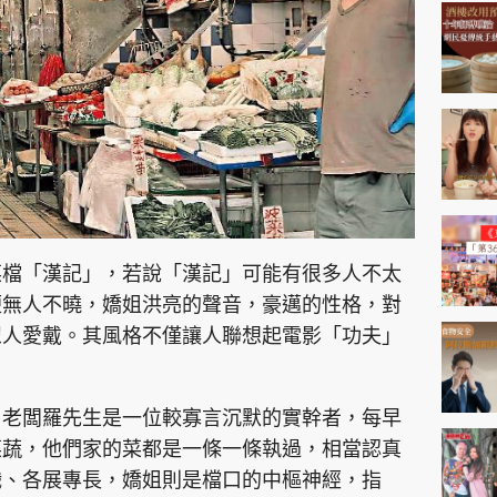
神機妙算 李丞責
緣來有理 麥玲玲
鬼靈精怪 威師兄
PCM 電腦廣場
星島頭條
星島日報
頭條日報
星島
菜檔「漢記」，若說「漢記」可能有很多人不太
便無人不曉，嬌姐洪亮的聲音，豪邁的性格，對
眾人愛戴。其風格不僅讓人聯想起電影「功夫」
EDUPLUS
，老闆羅先生是一位較寡言沉默的實幹者，每早
款
版權及免責聲明
Copyright © 東周網 版權所有 . 不得
菜蔬，他們家的菜都是一條一條執過，相當認真
職、各展專長，嬌姐則是檔口的中樞神經，指