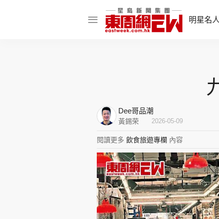
明星名
明星名人
娛樂焦點
話題人物
Dee哥品潮
東姑熱話
黃錫荣
2026-05-09
閱讀更多
飲食旅遊專欄
內容
東周食玩通
樂在灣區
東
飲食玩樂