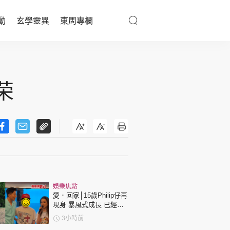
動
玄學靈異
東周專欄
優享生活
醫療百科
荣
親子天地
與寵同行
東周專欄
娛樂焦點
娛樂名人
愛．回家│15歲Philip仔再
現身 暴風式成長 已經高
文化藝術
過「三太」樊亦敏！
3小時前