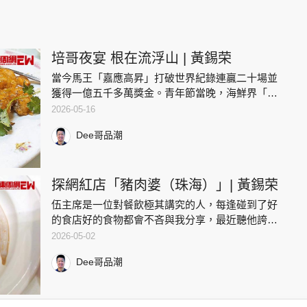
培哥夜宴 根在流浮山 | 黃錫荣
當今馬王「嘉應高昇」打破世界紀錄連贏二十場並
獲得一億五千多萬獎金。青年節當晚，海鮮界「影
帝」培哥及新界「土豪」鄧先生邀約飯局相聚於流
2026-05-16
浮山 ......
Dee哥品潮
探網紅店「豬肉婆（珠海）」| 黃錫荣
伍主席是一位對餐飲極其講究的人，每逢碰到了好
的食店好的食物都會不吝與我分享，最近聽他誇讚
「豬肉婆」的菜品款式豐富 ......
2026-05-02
Dee哥品潮