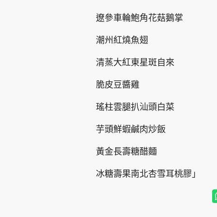
遼參車輪鮑角花菇鵝掌
潮州紅燒魚翅
清蒸大紅東星斑自來
脆皮豆醬雞
瑤柱雲腿扒汕頭白菜
芋頭鮮蝦鹹肉炒飯
黃金長壽糖醋麵
冰糖壽果南北杏雪耳桃膠」