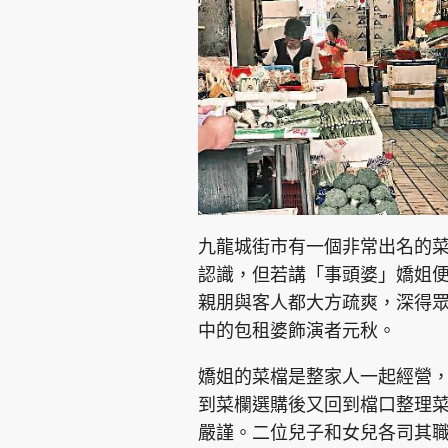
集團旗下品牌
東周刊
cazbuyer
東Touch
九龍城街市有一個非常出名的
認識，但若講「事頭婆」嬌姐
親朋與客人都大方疏爽，深得
中的包租婆飾演者元秋。
Oh!爸媽
JobMarket
頭條搵工
嬌姐的菜檔是整家人一起經營
關於我們
聯絡我們
隱私政策聲明
使用條
到菜欄選購後又回到檔口整理
嚴謹。二位兒子和女兒各司其