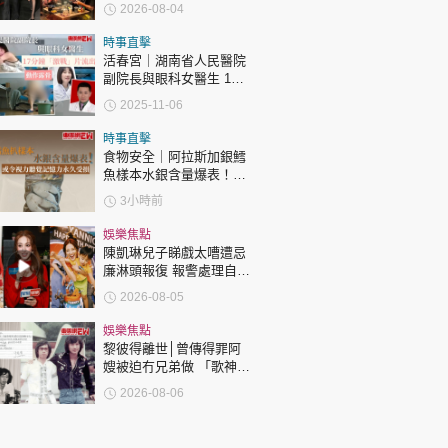
「爺孫戀」 年齡差距最大
2026-08-04
達51歲 最受矚目有李龍
基謝賢
時事直擊
活春宮｜湖南省人民醫院
副院長與眼科女醫生 17
分鐘「激戰」片流出 動作
2025-11-06
露骨 網上瘋傳
時事直擊
食物安全｜阿拉斯加銀鱈
魚樣本水銀含量爆表！或
令視力聽覺記憶力永久受
3小時前
損
娛樂焦點
陳凱琳兒子睇戲太嘈遭忌
廉淋頭報復 報警處理自責
護子不力 歐錦棠陳倩揚齊
2026-08-05
表態「媽媽有責任」
娛樂焦點
黎彼得離世│曾傳得罪阿
嫂被迫冇兄弟做 「歌神」
許冠傑親筆撰寫悼念忘友
2026-08-06