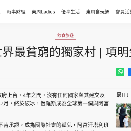
人
時事財經
東周Ladies
優享生活
東周食玩通
會員活
時事財經
東周Ladies
飲食旅遊
時事直擊
談情說性
世界最貧窮的獨家村 | 項明
財經智庫
時尚生活
焦點人物
健康醫美
她世代力量
卓越女性
最Hit
原政府上台，4年之間，沒有任何國家與其建交及
會員活動
玄學靈異
7月，終於破冰，俄羅斯成為全球第一個與阿富
周JETSO
東勝運程
。
智富天下 李居明
不肯承認，成為國際社會的孤兒，阿富汗塔利班