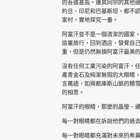
的吾道甚孤。連其同宗的其他
約旦、印尼和巴基斯坦，都不
家村，實地探究一番。
阿富汗並不是一個清潔的國家
這裏旅行，回到酒店，發覺自
集團旗下品牌
重，但是仍然無損阿富汗最美
沒有任何工業污染的阿富汗，
產青金石及純潔無瑕的大眼睛
東周刊
cazbuyer
東Touch
言萬語，如興都庫斯山脈的積雪
的相思。
Oh!爸媽
JobMarket
頭條搵工
阿富汗的眼睛，那麼的晶瑩、
每一對眼睛都在訴說他們的過
關於我們
聯絡我們
隱私政策聲明
使用條
每一對眼睛都充滿對未來的希