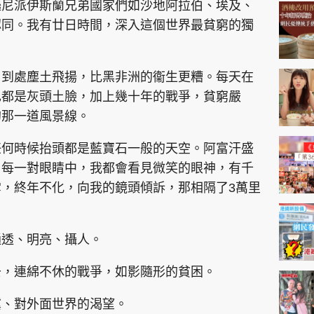
神機妙算 李丞責
遜尼派伊斯蘭兄弟國家們如沙地阿拉伯、埃及、
認同。我有廿日時間，深入這個世界最貧窮的獨
緣來有理 麥玲玲
鬼靈精怪 威師兄
，到處塵土飛揚，比黑非洲的衞生更糟。每天在
己都是灰頭土臉，加上幾十年的戰爭，貧窮嚴
的那一道風景線。
任何時候抬頭都是藍寶石一般的天空。阿富汗盛
，每一對眼睛中，我都會看見微笑的眼神，有千
PCM 電腦廣場
星島頭條
星島日報
頭條日報
星島
，終年不化，向我的鏡頭傾訴，那相隔了3萬里
EDUPLUS
通透、明亮、攝人。
去，連綿不休的戰爭，如影隨形的貧困。
款
版權及免責聲明
Copyright © 東周網 版權所有 . 不得
冀、對外面世界的渴望。