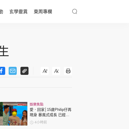
動
玄學靈異
東周專欄
優享生活
醫療百科
生
親子天地
與寵同行
東周專欄
娛樂焦點
娛樂名人
愛．回家│15歲Philip仔再
現身 暴風式成長 已經高
文化藝術
過「三太」樊亦敏！
4小時前