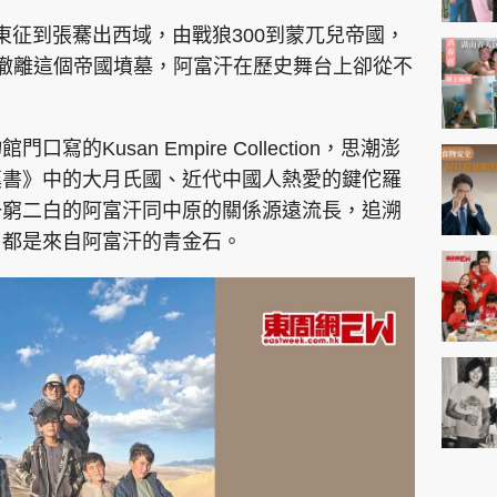
帝東征到張騫出西域，由戰狼300到蒙兀兒帝國，
撤離這個帝國墳墓，阿富汗在歷史舞台上卻從不
的Kusan Empire Collection，思潮澎
漢書》中的大月氏國、近代中國人熱愛的鍵佗羅
一窮二白的阿富汗同中原的關係源遠流長，追溯
，都是來自阿富汗的青金石。