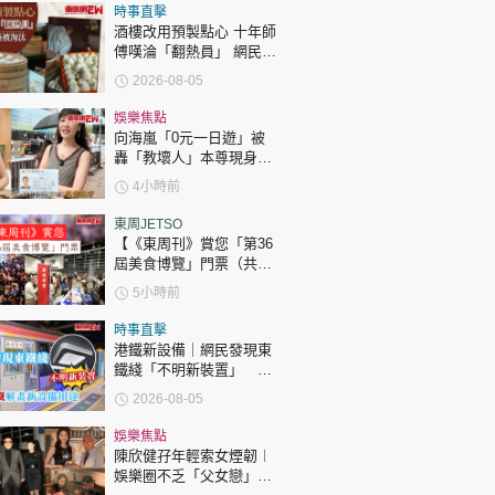
時政財經
時事直擊
酒樓改用預製點心 十年師
健康生活
傅嘆淪「翻熱員」 網民憂
傳統手藝被淘汰
飲食旅遊
2026-08-05
娛樂焦點
向海嵐「0元一日遊」被
轟「教壞人」本尊現身回
應網民
4小時前
東周JETSO
【《東周刊》賞您「第36
環球
The Standard
屆美食博覽」門票（共30
親子王
張）】
5小時前
時事直擊
港鐵新設備｜網民發現東
鐵綫「不明新裝置」 港
鐵解畫新設備用途
2026-08-05
轉載 ©Eastweek.com.hk. All rights reserved.
娛樂焦點
陳欣健孖年輕索女煙韌︱
娛樂圈不乏「父女戀」