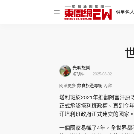
明星名
明星名人
娛樂焦點
話題人物
光明旅樂
東姑熱話
項明生
2025-08-02
閱讀更多
飲食旅遊專欄
內容
塔利班於2021年推翻阿富汗
東周食玩通
正式承認塔利班政權。直到今年
樂在灣區
東
汗塔利班政府正式建交的國家
飲食玩樂
一個國家易幟了4年，全世界都