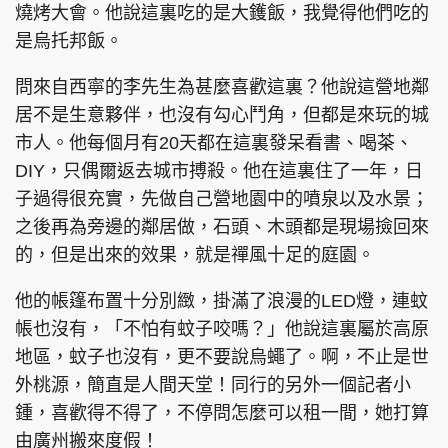
燒烤大會。他說這裏吃的是大鑊飯，我覺得他們吃的
是烏托邦飯。
問來自西寧的李先生為甚麼喜歡這裏？他說這營地鄰
頭條搵工
EDUPLUS
居不是生意夥伴，也沒有勾心鬥角，但都是來玩的城
市人。他每個月有20天都在這裏發呆看書、喝茶、
DIY，只偶爾返去城市搏殺。他在這裏住了一年，日
關於我們
使用條款
子過得很充實，先做自己營地園中的噴泉以及水景；
聯絡我們
版權及免責聲明
之後再為旁邊的鄰居做，石頭、木頭都是現場撿回來
隱私政策聲明
的，但是出來的效果，就是禪風十足的庭園。
他的帳篷布置十分別緻，掛滿了浪漫的LED燈，連蚊
帳也沒有，「不怕有蚊子咬嗎？」他說這裏屬於高原
Copyright © 東周網 版權所有 . 不得轉載
©Eastweek.com.hk. All rights reserved.
地區，蚊子也沒有，更不要說烏蠅了。啊，不止是世
外桃源，簡直是人間天堂！同行的另外一個記者小
鍾，喜歡得不得了，不停問怎麼可以租一間，她打算
由廣州搬來度假！