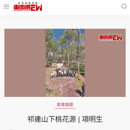
明星名人
時事財經
東周Ladies
優享生活
東周食玩通
會員活動
飲食旅遊
玄學靈異
東周專欄
祁連山下桃花源 | 項明生