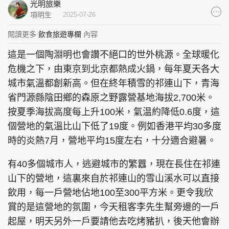
光明旅樂
集團旗下品牌
項明生
2025-07-26
閱讀更多
飲食旅遊專欄
內容
這是一個陶淵明也會讚不絕口的世外桃源。全球暖化
東周刊
cazbuyer
東Touch
危機之下，由東京到北京都熱成火鍋，每年夏天各大
城市氣溫都創新高。但在終年積雪的祁連山下，青海
省門源縣陰田鄉的森原之野露營基地海拔2,700米。
按夏季海拔高度每上升100米，氣温約降低0.6度，這
PCM 電腦廣場
星島頭條
星島日報
個營地的氣溫比山下低了19度。例如香港平均30多度
時的炎熱7月，營地平均15度左右，十分適合避暑。
有40多個城市人，逃避城市的繁囂，現在長住在祁連
頭條日報
星島環球
The Standard
山下的營地，這裏來自於祁連山的雪山溪水可以直接
飲用，每一戶營地佔地100至300平方米。更令我欣
賞的是這營地的氛圍，今天租客李先生幫旁邊的一戶
起屋，明天另外一戶要請他去吃烤豬扒，後天他會辦
親子王
Oh!爸媽
JobMarket