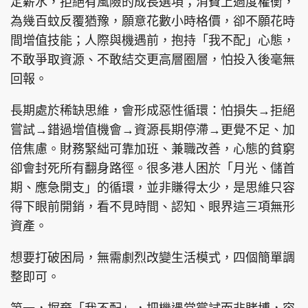
定薪水，拒絕有風險的成長選項；消費上過度權衡，
為幾百蚊反覆猶豫，願意花數小時格價，卻不願花時
間增值技能；人際與機遇前，抱持「我不配」心態，
不敢爭取資源、不敢結交更高層圈層，怕投入後毫無
頭條搵工
EDUPLUS
回報。
長期處於稀缺思維，會形成惡性循環：怕損失→拒絕
關於我們
使用條款
嘗試→錯過增值機會→資源長期停滯→更覺不足、加
聯絡我們
版權及免責聲明
倍焦慮。財務緊絀可靠加班、兼職改善，心態的貧窮
卻會封死所有翻身路徑。很多港人困於「月光、儲首
隱私政策聲明
期、應急開支」的循環，並非賺得太少，是思維只容
得下眼前開銷，看不見時間、認知、眼界這三項無形
資產。
Copyright © 東周網 版權所有 . 不得轉載
©Eastweek.com.hk. All rights reserved.
想要打破困局，無需劇烈改變生活模式，四個簡單調
整即可。