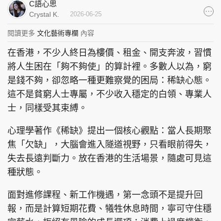
C語心思
集團旗下品牌
Crystal K.
2026-06-25
閱讀更多
文化藝術專欄
內容
在香港，不少人終日為樓價、租金、開支奔波，習慣
東周刊
cazbuyer
東Touch
將人生困在「夠不夠使」的算計裡。多數人以為，窮
是錢不夠，卻忽略一種更難察覺的困局：稀缺心態。
這不是貧窮人士專屬，不少收入穩定的白領、專業人
士，同樣受其束縛。
PCM 電腦廣場
星島頭條
星島日報
心理學著作《稀缺》提出一個核心觀點：當人長期聚
焦「欠缺」，大腦會進入隧道視野，只看眼前得失，
失去長遠判斷力。放在香港的生活場景，隨處可見這
頭條日報
星島環球
The Standard
種狀態。
面對進修課程、新工作機遇，第一念頭不是提升回
報，而是計算短期花費、犧牲休息時間，寧可守住穩
親子王
Oh!爸媽
JobMarket