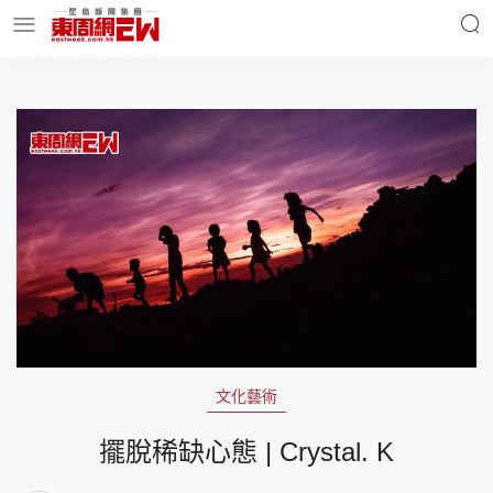
明星名人
時事財經
東周Ladies
優享生活
東周食玩通
會員活動
文化藝術
玄學靈異
東周專欄
擺脫稀缺心態 | Crystal. K