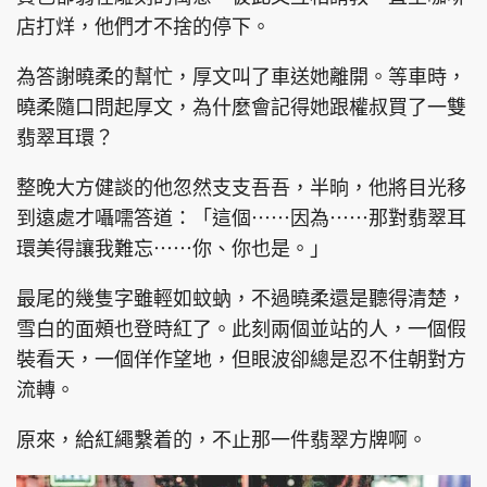
店打烊，他們才不捨的停下。
為答謝曉柔的幫忙，厚文叫了車送她離開。等車時，
曉柔隨口問起厚文，為什麼會記得她跟權叔買了一雙
翡翠耳環？
整晚大方健談的他忽然支支吾吾，半晌，他將目光移
到遠處才囁嚅答道：「這個⋯⋯因為⋯⋯那對翡翠耳
環美得讓我難忘⋯⋯你、你也是。」
最尾的幾隻字雖輕如蚊蚋，不過曉柔還是聽得清楚，
雪白的面頰也登時紅了。此刻兩個並站的人，一個假
裝看天，一個佯作望地，但眼波卻總是忍不住朝對方
流轉。
原來，給紅繩繫着的，不止那一件翡翠方牌啊。