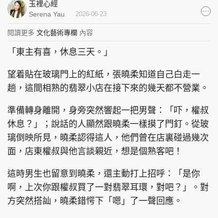
玉裡心經
集團旗下品牌
Serena Yau
2026-06-23
閱讀更多
文化藝術專欄
內容
「東主有喜，休息三天。」
東周刊
cazbuyer
東Touch
望着貼在玻璃門上的紅紙，張曉柔知道自己白走一
趟，這間相熟的翡翠小店在接下來的幾天都不營業。
準備轉身離開，身旁突然響起一把男聲：「吓，權叔
PCM 電腦廣場
星島頭條
星島日報
休息？」；說話的人顯然跟曉柔一樣摸了門釘。從玻
璃倒映所見，曉柔認得這人，他們曾在店裏碰過幾次
面，店東權叔與他言談親近，想是個熟客吧！
頭條日報
星島環球
The Standard
這時男生也留意到曉柔，還主動打上招呼：「是你
啊，上次你跟權叔買了一對翡翠耳環，對吧？」。對
方突然搭訕，曉柔錯愕下「嗯」了一聲回應。
親子王
Oh!爸媽
JobMarket