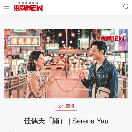
明星名人
時事財經
東周Ladies
優享生活
東周食玩通
會員活動
文化藝術
玄學靈異
東周專欄
佳偶天「繩」 | Serena Yau