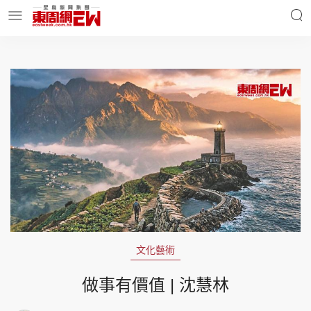
明星名人
時事財經
東周Ladies
優享生活
東周食玩通
會員活動
文化藝術
玄學靈異
東周專欄
做事有價值 | 沈慧林