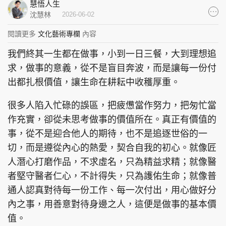
慧悟人生
集團旗下品牌
沈慧林
2026-06-02
閱讀更多
文化藝術專欄
內容
我們終其一生都在做事，小到一日三餐，大到理想追
東周刊
cazbuyer
東Touch
求，做事的意義，從不是盲目奔波，而是讓每一份付
出都扎根價值，讓生命在耕耘中收穫厚重。
很多人陷入忙碌的誤區，把疲憊當作努力，把匆忙當
作充實，卻從未思考做事的價值所在。真正有價值的
PCM 電腦廣場
星島頭條
星島日報
事，從不是迎合他人的期待，也不是追逐世俗的一
切，而是遵從內心的熱愛，契合自我的初心。就像匠
人潛心打磨作品，不求虛名，只為精益求精；就像醫
頭條日報
星島環球
The Standard
者堅守醫者仁心，不計得失，只為護佑生命；就像普
通人認真對待每一份工作、每一次付出，用心做好分
內之事，用善意對待身邊之人，這便是做事的基本價
值。
親子王
Oh!爸媽
JobMarket