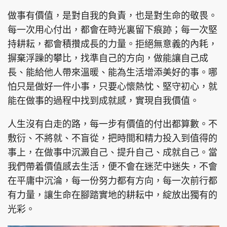
做事有價值，是對自我的負責，也是對生命的敬畏。
每一次用心付出，都會在時光裏留下痕跡；每一次堅
持耕耘，都會積攢成長的力量。拒絕無意義的內耗，
頭條搵工
EDUPLUS
摒棄浮躁的攀比，找準自己的方向，做能讓自己成
長、能給他人帶來溫暖、能為生活增添美好的事。哪
怕只是做好一件小事，只要心懷熱忱、堅守初心，就
關於我們
使用條款
能在做事的過程中找到成就感，實現自我價值。
聯絡我們
版權及免責聲明
人生沒有白走的路，每一步有價值的付出都算數。不
隱私政策聲明
敷衍、不將就、不盲從，把時間和精力投入到值得的
事上，在做事中沉澱自己、提升自己、成就自己。當
我們帶着價值感去生活，便不會在迷茫中迷失，不會
Copyright © 東周網 版權所有 . 不得轉載
©Eastweek.com.hk. All rights reserved.
在平庸中沉淪，每一份努力都有方向，每一次前行都
有力量，讓生命在腳踏實地的耕耘中，綻放出獨有的
光彩。