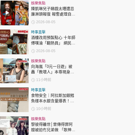
時政財經
娛樂焦點
陳凱琳兒子睇戲太嘈遭忌
健康生活
廉淋頭報復 報警處理自責
護子不力 歐錦棠陳倩揚齊
飲食旅遊
2026-08-05
表態「媽媽有責任」
時事直擊
酒樓改用預製點心 十年師
傅嘆淪「翻熱員」 網民憂
傳統手藝被淘汰
2026-08-05
娛樂焦點
向海嵐「0元一日遊」被
環球
The Standard
轟「教壞人」本尊現身回
親子王
應網民
11小時前
時事直擊
食物安全｜阿拉斯加銀鱈
魚樣本水銀含量爆表！或
令視力聽覺記憶力永久受
10小時前
損
轉載 ©Eastweek.com.hk. All rights reserved.
娛樂焦點
黎彼得離世│曾傳得罪阿
嫂被迫冇兄弟做 「歌神」