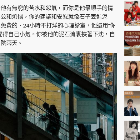
神機妙算 李丞責
。他有無窮的苦水和怨氣，而你是他最順手的情
緣來有理 麥玲玲
不公和煩惱，你的建議和安慰就像石子丟進泥
鬼靈精怪 威師兄
免費的、24小時不打烊的心理診室，他還用“你
覺得自己小氣。你被他的泥石流裹挾著下沈，自
了陰雨天。
PCM 電腦廣場
星島頭條
星島日報
頭條日報
星島
EDUPLUS
款
版權及免責聲明
Copyright © 東周網 版權所有 . 不得