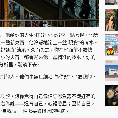
，他給你的人生“打分”。你分享一點喜悅，他第
一點新東西，他冷靜地潑上一盆“現實”的冷水。
我說話直”結尾。久而久之，你在他面前不敢快
微小的火苗，都會迎來他一盆精准的冷水。你的
的分析里，黯淡下去。
制的人。他們事無巨細地“為你好”， “聽我的，
此具體，讓你覺得自己像個忘恩負義不識好歹的
左右為難——違背自己，心裡憋屈；堅持自己，
“自我”是一種需要被修剪的毛病。