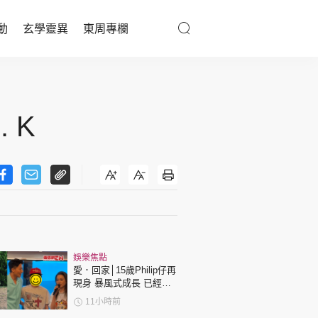
動
玄學靈異
東周專欄
優享生活
醫療百科
 K
親子天地
與寵同行
東周專欄
娛樂焦點
娛樂名人
愛．回家│15歲Philip仔再
現身 暴風式成長 已經高
文化藝術
過「三太」樊亦敏！
11小時前