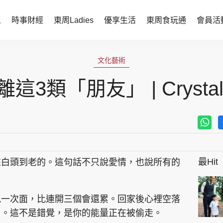
人
時事財經
東周Ladies
優享生活
東周食玩通
會員活
時事財經
東周Ladies
文化藝術
時事直擊
談情說性
離這3類「朋友」 | Crystal.
財經智庫
時尚生活
焦點人物
健康醫美
她世代力量
卓越女性
最Hit
來白頭到老的。這句話不只說愛情，也說所有的
會員活動
玄學靈異
周JETSO
東勝運程
見一次面，比連開三個會還累。回家後心裡空落
智富天下 李居明
了。這不是錯覺，是你的能量正在被偷走。