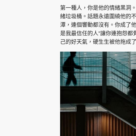
第一種人，你是他的情緒黑洞
緒垃圾桶。話題永遠圍繞他的
潭，連個響動都沒有。你成了他
是我最信任的人”讓你連抱怨都
己的好天氣，硬生生被他拖成
集團旗下品牌
東周刊
cazbuyer
東Touch
Oh!爸媽
JobMarket
頭條搵工
關於我們
聯絡我們
隱私政策聲明
使用條