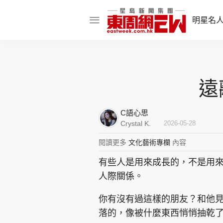
明星名
明星名人
娛樂焦點
遠
話題人物
C語心思
東姑熱話
Crystal K.
2026-05-28
閱讀更多
文化藝術專欄
內容
有些人是用來成長的，不是用
東周食玩通
人際關係。
樂在灣區
東
你有沒有過這樣的朋友？和他
飲食玩樂
落的，像被什麼東西悄悄抽乾