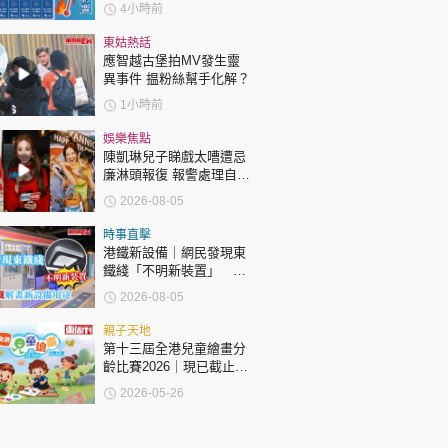
新界或達38度
4小時前
東姑熱話
應智越古堡拍MV發生靈
異事件 揾粉絲幫手化解？
1小時前
娛樂焦點
陳凱琳兒子睇戲太嘈遭忌
廉淋頭報復 報警處理自責
護子不力 歐錦棠陳倩揚齊
2026-08-05
表態「媽媽有責任」
時事直擊
港鐵新設備｜網民發現東
鐵綫「不明新裝置」 港
鐵解畫新設備用途
2026-08-05
親子天地
第十三屆全港兒童繪畫分
齡比賽2026｜現已截止報
名
2026-05-26