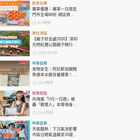
時政財經
飲食玩樂
萬寧優惠｜萬寧一日限定
健康生活
門市全場88折 網店買滿
$288同步有折
飲食旅遊
4小時前
樂在灣區
【親子好去處2026】深圳
光明虹橋公園親子騎行：
「電助力黃包車」2小時
2026-08-06
環湖
時事直擊
食物安全｜阿拉斯加銀鱈
環球
The Standard
魚樣本水銀含量爆表！或
親子王
令視力聽覺記憶力永久受
22小時前
損
娛樂焦點
向海嵐「0元一日遊」被
轟「教壞人」本尊現身回
應網民
23小時前
轉載 ©Eastweek.com.hk. All rights reserved.
時事直擊
天氣酷熱｜下沉氣流影響
市區日間氣溫飆至35度