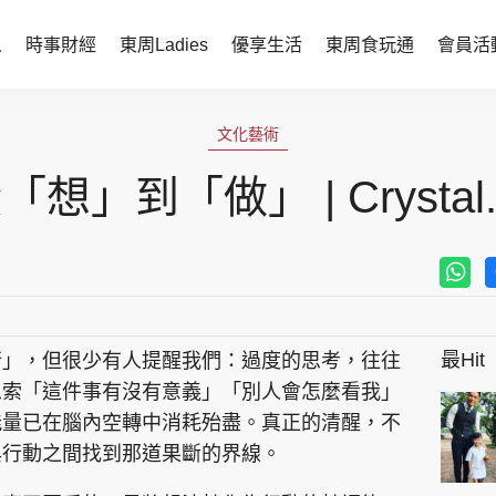
人
時事財經
東周Ladies
優享生活
東周食玩通
會員活
時事財經
東周Ladies
文化藝術
時事直擊
談情說性
「想」到「做」 | Crystal.
財經智庫
時尚生活
焦點人物
健康醫美
她世代力量
卓越女性
最Hit
行」，但很少有人提醒我們：過度的思考，往往
會員活動
玄學靈異
思索「這件事有沒有意義」「別人會怎麼看我」
周JETSO
東勝運程
能量已在腦內空轉中消耗殆盡。真正的清醒，不
與行動之間找到那道果斷的界線。
智富天下 李居明