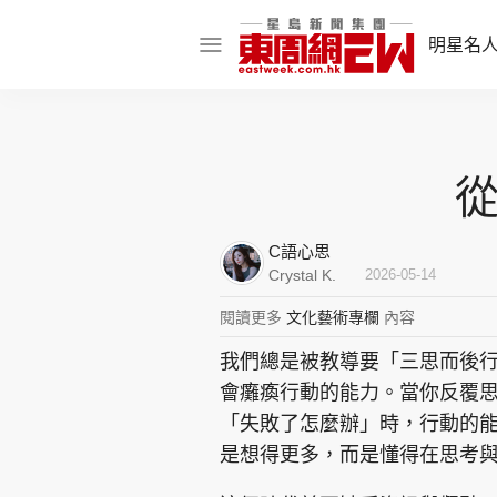
明星名
明星名人
娛樂焦點
從
話題人物
C語心思
東姑熱話
Crystal K.
2026-05-14
閱讀更多
文化藝術專欄
內容
我們總是被教導要「三思而後
東周食玩通
會癱瘓行動的能力。當你反覆
樂在灣區
東
「失敗了怎麼辦」時，行動的
是想得更多，而是懂得在思考
飲食玩樂