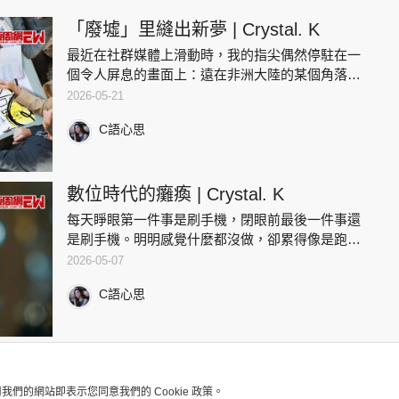
「廢墟」里縫出新夢 | Crystal. K
最近在社群媒體上滑動時，我的指尖偶然停駐在一
個令人屏息的畫面上：遠在非洲大陸的某個角落，
一個年輕人正站在成堆廢棄輪胎與舊衣前，將那些
2026-05-21
被世界遺忘的碎片，縫製成令人驚豔的服飾。這不
C語心思
是高級訂製服的廣告，而是
數位時代的癱瘓 | Crystal. K
每天睜眼第一件事是刷手機，閉眼前最後一件事還
是刷手機。明明感覺什麼都沒做，卻累得像是跑了
一場沒有終點的馬拉松。最近“熱搜焦慮”成了高頻
2026-05-07
詞，說的就是這種越刷越慌、越慌越刷的死循環狀
C語心思
態。我們以為是在獲取信
用我們的網站即表示您同意我們的 Cookie 政策。
版權及免責聲明
Copyright © 東周網 版權所有 . 不得轉載