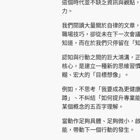
這個時代並不缺乏資訊與觀點
力。
我們閱讀大量關於自律的文章
職場技巧，卻從未在下一次會
知道，而在於我們只停留在「
集團旗下品牌
認知與行動之間的巨大鴻溝，
核心，是建立一種新的思維習
糊、宏大的「目標想像」。
東周刊
cazbuyer
東Touch
例如，不思考「我要成為更健
蹲」、不糾結「如何提升專業
Oh!爸媽
JobMarket
頭條搵工
某個概念的五百字理解。
當動作足夠具體、足夠微小，
關於我們
聯絡我們
隱私政策聲明
使用條
能，帶動下一個行動的發生。