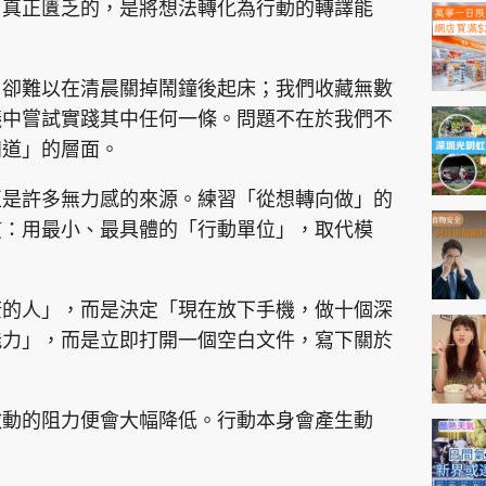
神機妙算 李丞責
，真正匱乏的，是將想法轉化為行動的轉譯能
緣來有理 麥玲玲
鬼靈精怪 威師兄
，卻難以在清晨關掉鬧鐘後起床；我們收藏無數
議中嘗試實踐其中任何一條。問題不在於我們不
知道」的層面。
正是許多無力感的來源。練習「從想轉向做」的
慣：用最小、最具體的「行動單位」，取代模
PCM 電腦廣場
星島頭條
星島日報
頭條日報
星島
康的人」，而是決定「現在放下手機，做十個深
能力」，而是立即打開一個空白文件，寫下關於
EDUPLUS
啟動的阻力便會大幅降低。行動本身會產生動
款
版權及免責聲明
Copyright © 東周網 版權所有 . 不得