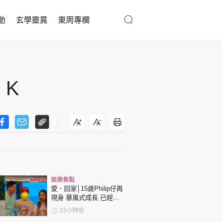
動
玄學靈異
東周專欄
優享生活
醫療百科
 K
親子天地
與寵同行
東周專欄
娛樂焦點
娛樂名人
愛．回家│15歲Philip仔再
現身 暴風式成長 已經高
文化藝術
過「三太」樊亦敏！
23小時前