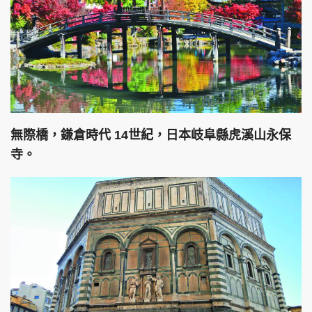
無際橋，鎌倉時代 14世紀，日本岐阜縣虎溪山永保
寺。