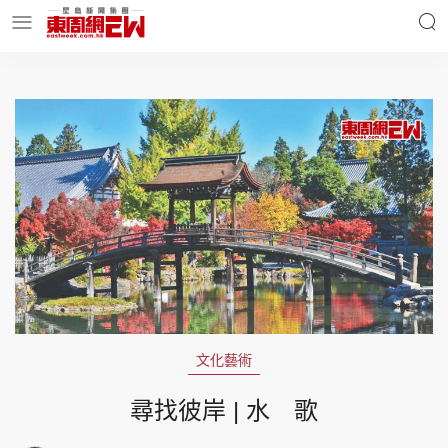
明星名人
時事財經
東周Ladies
優享生活
東周食玩通
會員活動
文化藝術
玄學靈異
東周專欄
尋找彼岸 | 水 歌