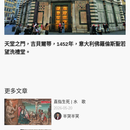
天堂之門，吉貝爾蒂，1452年，意大利佛羅倫斯聖若
望洗禮堂。
更多文章
直指生死 | 水 歌
2026-05-20
半哭半笑