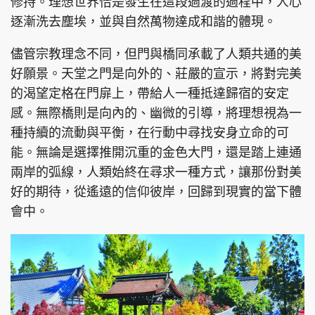
修持。理想世界恰是發生在這段過渡的過程中，人心
逐漸洗去塵埃，並與自然萬物達成和諧的體現。
儘管宗教理念不同，但門與橋同承載了人類共通的美
好願景。天堂之門是向外的、莊嚴的宣示，將對完美
的渴望定格在門扉上，帶給人一種抵達歸宿的安定
感。無際橋則是向內的、幽微的引導，將理想視為一
種持續的流動與平衡，在行動中尋找安身立命的可
能。無論是選擇推開沉重的金色大門，還是踏上連通
兩岸的弧線，人類始終在尋求一種方式，讓那份對美
好的期待，從遙遠的信仰彼岸，回歸到現實的當下體
會中。