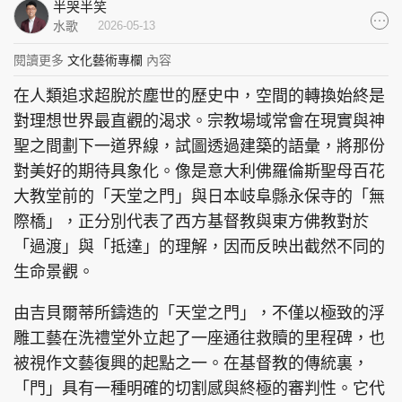
半哭半笑
集團旗下品牌
水歌
2026-05-13
閱讀更多
文化藝術專欄
內容
在人類追求超脫於塵世的歷史中，空間的轉換始終是
東周刊
cazbuyer
東Touch
對理想世界最直觀的渴求。宗教場域常會在現實與神
聖之間劃下一道界線，試圖透過建築的語彙，將那份
對美好的期待具象化。像是意大利佛羅倫斯聖母百花
大教堂前的「天堂之門」與日本岐阜縣永保寺的「無
PCM 電腦廣場
星島頭條
星島日報
際橋」，正分別代表了西方基督教與東方佛教對於
「過渡」與「抵達」的理解，因而反映出截然不同的
生命景觀。
頭條日報
星島環球
The Standard
由吉貝爾蒂所鑄造的「天堂之門」，不僅以極致的浮
雕工藝在洗禮堂外立起了一座通往救贖的里程碑，也
被視作文藝復興的起點之一。在基督教的傳統裏，
「門」具有一種明確的切割感與終極的審判性。它代
親子王
Oh!爸媽
JobMarket