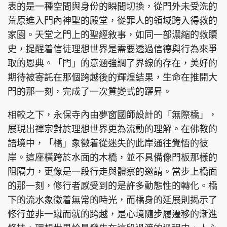
表的是一種空間與身份的瞬間切換，從門外未受洗的
荒原進入門內神聖的殿堂，從罪人的領域跨入得救的
家園。天堂之門上的聖經敘事，如同一部濃縮的救贖
史，提醒着信徒理想世界是需要透過信德與行為來爭
頭條搵工
EDUPLUS
取的恩典。「門」的意涵強調了界線的存在，美好的
期待被寄託在那個跨越後的輝煌結果，生命在推開大
門的那一刻，完成了一次質變式的躍昇。
關於我們
使用條款
聯絡我們
版權及免責聲明
相較之下，永保寺內由夢窗國師設計的「無際橋」，
隱私政策聲明
展現出禪宗對於理想世界更為流動的理解。在佛教的
語境中，「橋」象徵着從迷失的此岸通往覺悟的彼
岸。這座橫跨於水面的木橋，並不具備像門板那樣的
Copyright © 東周網 版權所有 . 不得轉載
阻隔力，更像是一段行走與體察的邀請。當步上橋面
©Eastweek.com.hk. All rights reserved.
的那一刻，修行者感受到的是許多動態性的轉化。橋
下的流水象徵着無常的時光，而橋身的延展則揭示了
修行並非一蹴而就的跨越，是心境隨步履遷移的漸進