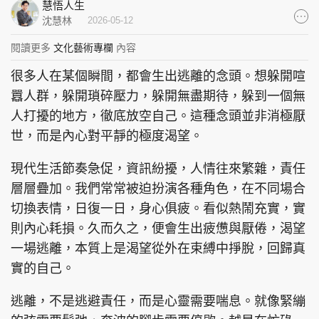
慧悟人生
集團旗下品牌
沈慧林
2026-05-12
閱讀更多
文化藝術專欄
內容
很多人在某個瞬間，都會生出逃離的念頭。想躲開喧
東周刊
cazbuyer
東Touch
囂人群，躲開瑣碎壓力，躲開無盡期待，躲到一個無
人打擾的地方，徹底放空自己。這種念頭並非消極厭
世，而是內心對平靜的極度渴望。
現代生活節奏急促，資訊紛擾，人情往來繁雜，責任
PCM 電腦廣場
星島頭條
星島日報
層層疊加。我們常常被迫扮演各種角色，在不同場合
切換表情，日復一日，身心俱疲。看似熱鬧充實，實
則內心耗損。久而久之，便會生出疲憊與厭倦，渴望
頭條日報
星島環球
The Standard
一場逃離，本質上是渴望從外在束縛中掙脫，回歸真
實的自己。
逃離，不是逃避責任，而是心靈需要喘息。就像緊繃
親子王
Oh!爸媽
JobMarket