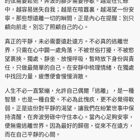
的弦需要鬆弛，奔波的腳步需要停歇。越是在忙碌
中，越容易迷失自我；越是在喧囂裏，越渴望一份安
寧。那些想遠離一切的瞬間，正是內心在提醒：別只
顧向前走，別忘了照顧自己的心。
頭條搵工
EDUPLUS
真正的平靜，未必需要遠赴遠方。不必真的逃離世
界，只需在心中闢一處角落，不被世俗打擾，不被慾
關於我們
使用條款
望裹挾。獨處、靜坐、放慢呼吸，暫時放下身份與責
聯絡我們
版權及免責聲明
任，只做最簡單的自己。在安靜中梳理情緒，在獨處
中找回力量，疲憊便會慢慢消散。
隱私政策聲明
人生不必一直緊繃，允許自己偶爾「逃離」，是一種
智慧，也是一種自愛。不必為此愧疚，更不必覺得軟
Copyright © 東周網 版權所有 . 不得轉載
弱。正是這份對平靜的渴望，讓我們在紛繁世事中保
©Eastweek.com.hk. All rights reserved.
持清醒，在奔波勞碌中守住本心。當內心足夠安寧，
便無需逃離世界。因為最好的歸宿，從來不在遠方，
而在自己平靜的心間。