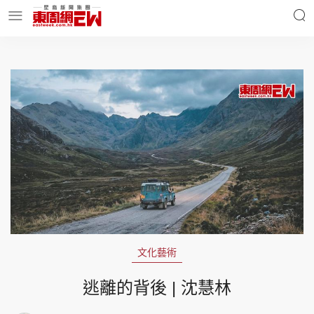
明星名人
時事財經
東周Ladies
優享生活
東周食玩通
會員活動
文化藝術
玄學靈異
東周專欄
逃離的背後 | 沈慧林