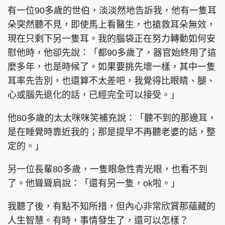
有一位90多歲的世伯，淡淡然地告訴我，他有一隻耳
朵突然聽不見，即使馬上看醫生，也搶救耳朵無效，
現在只剩下另一隻耳。我的腦袋正在努力轉動如何安
頭條搵工
EDUPLUS
慰他時，他卻先說：「都90多歲了，器官始終用了這
麼多年，也是時候了。如果要挑先壞一樣，其中一隻
耳率先告別，也還算不太差吧，我覺得比眼睛、腿、
關於我們
使用條款
心或腦先退化的話，已經完全可以接受。」
聯絡我們
版權及免責聲明
他80多歲的太太咪咪笑補充說：「聽不到的那邊耳，
隱私政策聲明
是在睡覺時靠近我的；那是提早不再聽老婆的話，整
定的。」
另一位長輩80多歲，一隻眼急性青光眼，也看不到
Copyright © 東周網 版權所有 . 不得轉載
©Eastweek.com.hk. All rights reserved.
了。他聳聳肩說：「還有另一隻，ok啦。」
我聽了後，有點不知所措，但內心非常欣賞那蘊藏的
人生智慧。有時，事情發生了，還可以怎樣？