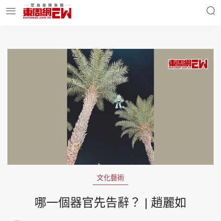
明星名人
時事財經
東周Ladies
優享生活
東周食玩通
會員活動
文化藝術
玄學靈異
東周專欄
哪一個器官先告辭？ | 趙麗如