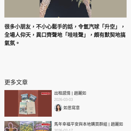
很多小朋友，不小心鬆手的話，令氫汽球「升空」，
全場人仰天，異口齊聲地「哇哇聲」，頗有默契地搞
氣氛。
更多文章
出租感情 | 趙麗如
2026-03-03
如思寫意
馬年幸福平安與本地購買群組 | 趙麗如
2026-02-17