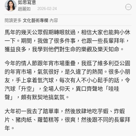
如思寫意
集團旗下品牌
趙麗如
2026-02-24
閱讀更多
文化藝術專欄
內容
馬年的幾天公眾假期轉眼就過，相信大家也能夠小休
東周刊
cazbuyer
東Touch
一下。期間，我做了很多件事，也跟一些長輩拜年，
獲益良多，我學到他們對生命的樂觀及樂天知命。
今年的情人節跟年宵市場重疊，我逛了維多利亞公園
的年宵市場，氣氛很好，是久違了的熱鬧。很多小朋
PCM 電腦廣場
星島頭條
星島日報
友，手上拿着氫汽球，每次有人不小心鬆手的話，令
汽球「升空」，全場人仰天，異口齊聲地「哇哇
聲」，頗有默契地搞氣氛。
頭條日報
星島環球
The Standard
大年初一我去了踏單車，然後放肆地吃芋蝦、炸蝦
片、豬肉紙、蘿蔔糕等，很爽！然後跟不同的長輩拜
年。
親子王
Oh!爸媽
JobMarket