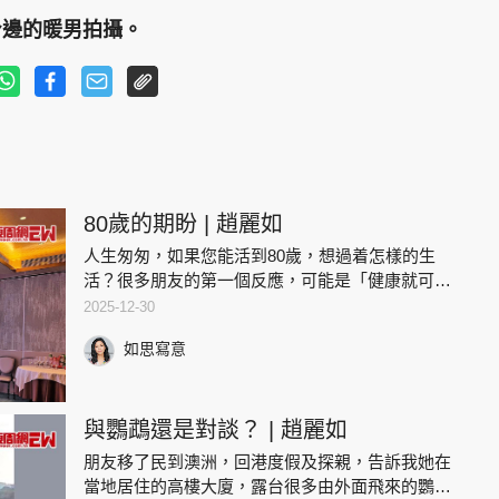
身邊的暖男拍攝。
80歲的期盼 | 趙麗如
人生匆匆，如果您能活到80歲，想過着怎樣的生
活？很多朋友的第一個反應，可能是「健康就可
以，否則那樣長壽又要人照顧，有甚麼意思？」。
2025-12-30
這種想法正常又合理，但人生中，尤其健康，到底
如思寫意
誰可以完全掌控？我剛剛錯過
與鸚鵡還是對談？ | 趙麗如
朋友移了民到澳洲，回港度假及探親，告訴我她在
當地居住的高樓大廈，露台很多由外面飛來的鸚鵡