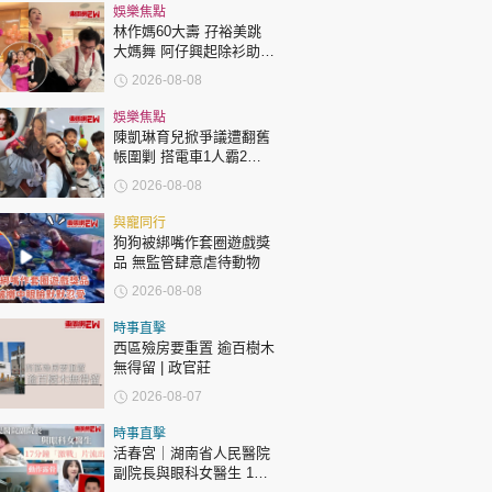
時政財經
娛樂焦點
林作媽60大壽 孖裕美跳
健康生活
大媽舞 阿仔興起除衫助慶
回應兩女交好有原因
飲食旅遊
2026-08-08
娛樂焦點
陳凱琳育兒掀爭議遭翻舊
帳圍剿 搭電車1人霸2個
位 被轟自私欠公德心 有
2026-08-08
指反應過度不公平
與寵同行
狗狗被綁嘴作套圈遊戲獎
環球
The Standard
品 無監管肆意虐待動物
親子王
2026-08-08
時事直擊
西區殮房要重置 逾百樹木
無得留 | 政官莊
2026-08-07
轉載 ©Eastweek.com.hk. All rights reserved.
時事直擊
活春宮｜湖南省人民醫院
副院長與眼科女醫生 17