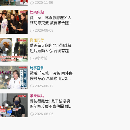
分鐘「激戰」片流出 動作
2025-11-06
露骨 網上瘋傳
娛樂焦點
愛回家｜林淑敏滕麗名大
結局零交流 被要求合照即
閃「不和升級」？兩人咁
2026-08-08
回應
與寵同行
愛爸每天向迎門小狗跳舞
短片感動人心 背後有超大
洋蔥
9小時前
時事直擊
難脫「元兇」污名 內外傷
侵蝕身心 八仙嶺山火29
年 獨家專訪 張潤衡終極
2025-08-12
剖白
娛樂焦點
黎彼得離世│兒子黎樹德
開記招反駁不實傳聞 鍾志
光代好友澄清：冇經濟問
2026-08-06
題