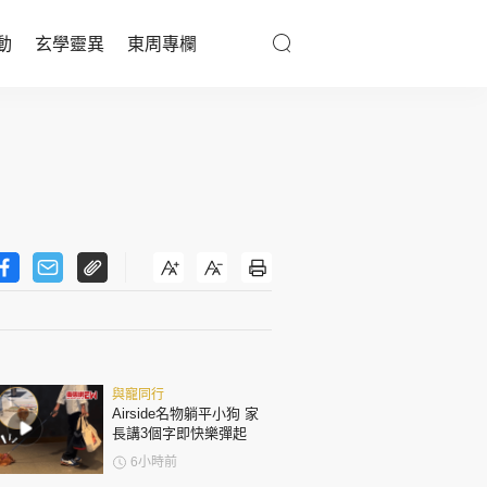
動
玄學靈異
東周專欄
優享生活
醫療百科
親子天地
與寵同行
東周專欄
與寵同行
娛樂名人
Airside名物躺平小狗 家
長講3個字即快樂彈起
文化藝術
6小時前