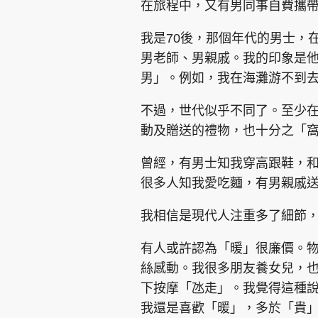
在旅程中，又有男同事自費攜
我是70後，那個年代的男士，
男老師、男親戚。我的印象是
男」。例如，我在海灘游不到
集團旗下品牌
不過，世代似乎不同了。至少
動及贈送的禮物，也十分之「
曾經，有男士知我穿高跟鞋，
東周刊
cazbuyer
東Touch
很多人知我愛吃麵，有男親戚
我相信是現代人注重多了細節
Oh!爸媽
JobMarket
頭條搵工
有人或許認為「暖」很廉價。
絲感動。我很多朋友養女兒，
關於我們
聯絡我們
隱私政策聲明
使用條
下按摩「氹走」。我覺得這種
我還是喜歡「暖」，多於「貴