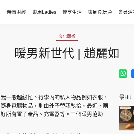
人
時事財經
東周Ladies
優享生活
東周食玩通
會員活
時事財經
東周Ladies
文化藝術
時事直擊
談情說性
暖男新世代 | 趙麗如
財經智庫
時尚生活
焦點人物
健康醫美
她世代力量
卓越女性
最Hit
，我一般超級忙。行李內的私人物品例如衣服，
會員活動
玄學靈異
。隨身電腦物品，則由外子替我執拾。最近，兩
周JETSO
東勝運程
理好所有電子產品、充電器等。三個暖男協助
智富天下 李居明