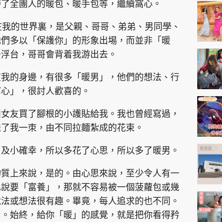
神機妙算 李丞責
帶了全團人的暖包、暖手包等，繼續窩心。
緣來有理 麥玲玲
在我的世界裏，是父親、哥哥、弟弟、男同學、
鬼靈精怪 威師兄
他們多以「保護你」的形象出埸，而並非「暖
去浮台，哥哥會背着我游出去。
在我的身邊，有很多「暖男」，他們的想法、行
窩心」，很討人歡喜的。
和女友買了腳根的小護貼給我。我也曾經寫過，
PCM 電腦廣場
星島頭條
星島日報
頭條日報
星島
送了我一朿，由不同拉麵紮成的花束。
，及小確幸，所以多花了心思，所以多了暖男。
EDUPLUS
物質上來說，是的。由心思來說，至少令人有一
也說要「富養」，那就不容易被一個菠蘿包或幾
款
版權及免責聲明
Copyright © 東周網 版權所有 . 不得
說法或想法很有趣。畢竟，每人追求的也不同。
」。始終，給你「暖」的感覺，就是把你看得矜