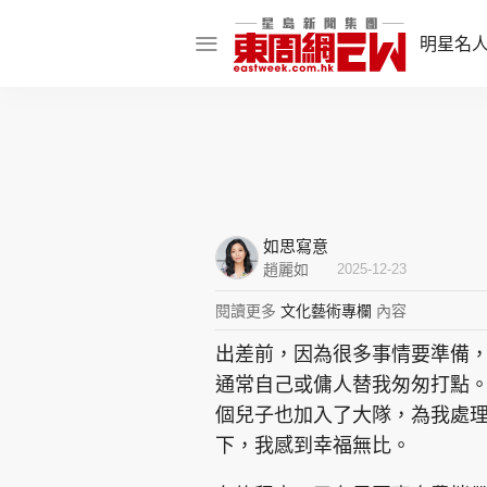
明星名
明星名人
娛樂焦點
話題人物
如思寫意
東姑熱話
趙麗如
2025-12-23
閱讀更多
文化藝術專欄
內容
出差前，因為很多事情要準備
東周食玩通
通常自己或傭人替我匆匆打點
樂在灣區
東
個兒子也加入了大隊，為我處
下，我感到幸福無比。
飲食玩樂