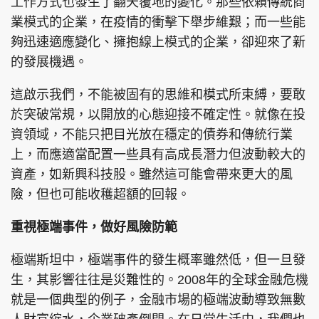
工作方式也發生了翻天覆地的變化。那些依賴傳統商
業模式的企業，在疫情的衝擊下舉步維艱；而一些能
夠迅速適應變化、擁抱線上模式的企業，卻迎來了新
的發展機遇。
頭條搵工
EDUPLUS
這啟示我們，不能被固有的思維和模式所束縛，要敢
於突破常規，以開放的心態迎接不確定性。就像在投
關於我們
使用條款
資領域，不能只把目光放在穩定的債券和傳統行業
聯絡我們
版權及免責聲明
上，而應適當配置一些具有高成長潛力但波動較大的
資產，如新興科技股。雖然這可能會帶來更大的風
隱私政策聲明
險，但也可能收穫超額的回報。
重視極端事件，做好風險防範
Copyright © 東周網 版權所有 . 不得轉載
©Eastweek.com.hk. All rights reserved.
極端斯坦中，極端事件的發生概率雖然低，但一旦發
生，其影響往往是災難性的。2008年的全球金融危機
就是一個典型的例子，金融市場的極端波動導致無數