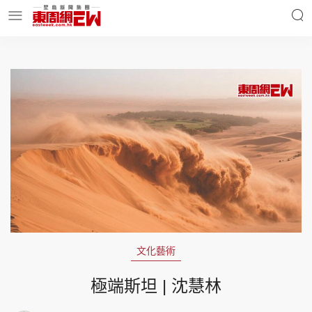
明星名人
時事財經
東周Ladies
優享生活
東周食玩通
會員活動
文化藝術
玄學靈異
東周專欄
極端斯坦 | 沈慧林