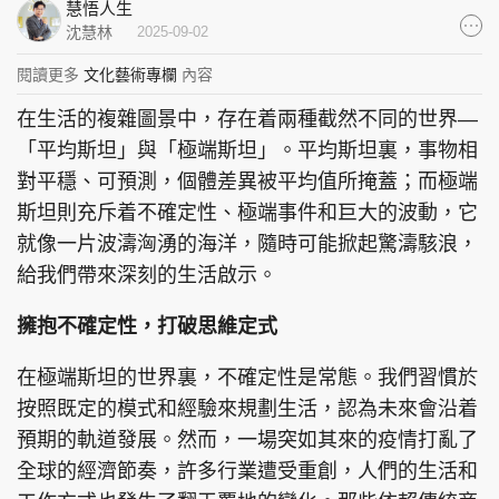
慧悟人生
集團旗下品牌
沈慧林
2025-09-02
閱讀更多
文化藝術專欄
內容
在生活的複雜圖景中，存在着兩種截然不同的世界—
東周刊
cazbuyer
東Touch
「平均斯坦」與「極端斯坦」。平均斯坦裏，事物相
對平穩、可預測，個體差異被平均值所掩蓋；而極端
斯坦則充斥着不確定性、極端事件和巨大的波動，它
就像一片波濤洶湧的海洋，隨時可能掀起驚濤駭浪，
PCM 電腦廣場
星島頭條
星島日報
給我們帶來深刻的生活啟示。
擁抱不確定性，打破思維定式
在極端斯坦的世界裏，不確定性是常態。我們習慣於
頭條日報
星島環球
The Standard
按照既定的模式和經驗來規劃生活，認為未來會沿着
預期的軌道發展。然而，一場突如其來的疫情打亂了
全球的經濟節奏，許多行業遭受重創，人們的生活和
親子王
Oh!爸媽
JobMarket