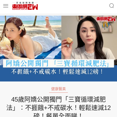
明星名人
時事財經
東周Ladies
優享生活
東周食玩通
會員活動
健康醫美
45歲阿嬌公開獨門「三寶循環減肥
玄學靈異
東周專欄
法」：不捱餓+不戒碳水！輕鬆速減12
磅！餐單全面睇！