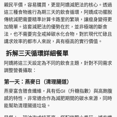
親民平價，容易購買，更是阿嬌減肥法的核心。透過
這三種食物進行為期三天的飲食循環，阿嬌成功擺脫
傳統減肥需要精準計算卡路里的繁瑣，讓瘦身變得更
頭條搵工
EDUPLUS
加簡單。這套減肥法的優勢在於，並非極端的斷食
法，也不需要完全戒掉碳水化合物，對於現代忙碌且
講求效率的都市人來說，具有極高的實行價值。
關於我們
使用條款
拆解三天循環詳細餐單
聯絡我們
版權及免責聲明
阿嬌將這三天設定為不同的飲食主題，針對不同需求
隱私政策聲明
調整營養攝取：
第一天：燕麥日（清理腸道）
Copyright © 東周網 版權所有 . 不得轉載
燕麥富含膳食纖維，具有低GI（升糖指數）與高飽腹
©Eastweek.com.hk. All rights reserved.
感的特性，非常適合作為減肥期間的碳水來源，同時
能幫助清理腸道垃圾。