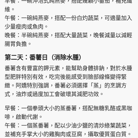
早餐：一碗沖泡式純燕麥，搭配幾顆小番茄，補充纖
維。
午餐：一碗純燕麥，搭配一份白灼蔬菜，可適量加入
少量瘦肉或魚肉。
晚餐：半碗純燕麥，搭配大量蔬菜，晚餐減量以減輕
腸胃負擔。
第二天：番薯日（消除水腫）
番薯含有豐富的鉀元素，能幫助身體排鈉，對於水腫
型肥胖特別有效，吃完後能感受到臉部線條變得緊
緻。阿嬌特別強調，番薯必須選擇「蒸」的烹調方
式，油炸或過度加工會破壞其減肥功效。
早餐：一個拳頭大小的蒸番薯，搭配無糖乳酪或黑咖
啡，啟動代謝。
午餐：一個蒸番薯，配以少油少鹽的清炒綠葉蔬菜，
並補充手掌大小的雞胸肉或豆腐，攝取優質蛋白質。