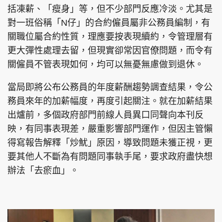
括凍薪、「瘦身」等，但不少部門反應冷淡。尤其是
對一班俗稱「N仔」的合約僱員屬非公務員編制，有
關職位屬合約性質，理應要按表現續約，令管理層有
更大彈性處理去留，但現實卻常因官僚問題，而令有
關僱員不管表現如何，均可以無憂無慮做到退休。
當局即將公布公務員的年度薪酬趨勢調查結果，令公
務員來年的加薪幅度，再度引起關注。就在加薪結果
出爐前，多個政府部門前線人員異口同聲向本刊反
映，有同事表現差，嚴重影響部門運作，但因主管懶
得寫報告解釋「炒魷」原因，導致問題未獲正視，更
要其他人不斷為有問題同事執手尾，要求政府盡快想
辦法「去瘀血」。