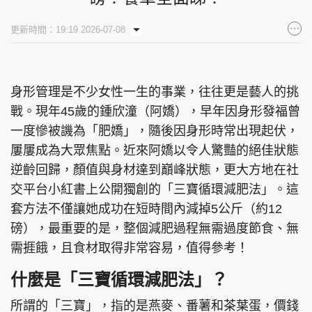
集團旗下品牌
更新時間：19:19 2026-07-08
身形管理是不少女性一生的事業，往往更是藝人的挑
東周刊
cazbuyer
東Touch
戰。現年45歲的鍾欣潼（阿嬌），早年因身形發福曾
一度慘被譏為「肥嬌」，隨後因身形時常出現起伏，
屢屢成為大眾焦點。近來阿嬌以令人驚豔的絕佳狀態
PCM 電腦廣場
星島頭條
星島日報
逆齡回歸，顏值與身材達到巔峰狀態，更大方地在社
交平台小紅書上公開獨創的「三寶循環減肥法」。這
套方法不僅讓她成功在短時間內減掉5公斤（約12
磅），最重要的是，整個減肥過程無需過度節食、無
頭條日報
星島環球
The Standard
需捱餓，且食材取得非常容易，值得參考！
什麼是「三寶循環減肥法」？
所謂的「三寶」，指的是燕麥、番薯和茶葉蛋，價錢
親子王
Oh!爸媽
JobMarket