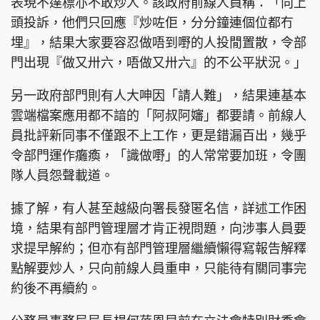
表現不達標亦不敢炒人。該政府前線人員稱：「向上
頭投訴，他們只回應『炒咗佢，分分鐘連個位都冇
埋』，結果大家要容忍做唔到嘢的人投閒置散，令部
門出現『做又卅六，唔做又卅六』的不公平狀況。」
另一政府部門則有人大呻因「請人難」，結果連基本
雲端檔案應用都不諳的「阿叔阿嬸」都要請。前線人
員批評新同事不僅跟不上工作，更是錯漏百出，幾乎
令部門運作癱瘓，「識做嘢」的人常常要加班，令團
隊人員怨聲載道。
據了解，有人甚至越級向署長發匿名信，詳述工作困
境，結果有部門管理層才肯正視問題，向涉事人員要
求提早解約；但亦有部門管理層繼續懶得寫報告解釋
點解要炒人，只向前線人員重申，只能待有關同事完
約後不再續約。