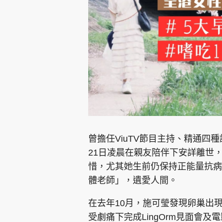
集團旗下品牌
東周刊
cazbuyer
東Touch
曾擔任ViuTV節目主持、精通四種語
21日凌晨在親友陪伴下安詳離世，消
惜，尤其她生前仍保持正能量抗病
Oh!爸媽
JobMarket
頭條搵工
體老師」，遺愛人間。
關於我們
聯絡我們
隱私政策聲明
使用條
在去年10月，施可瑩發現卵巢出現
受劇痛下完成LingOrm見面會