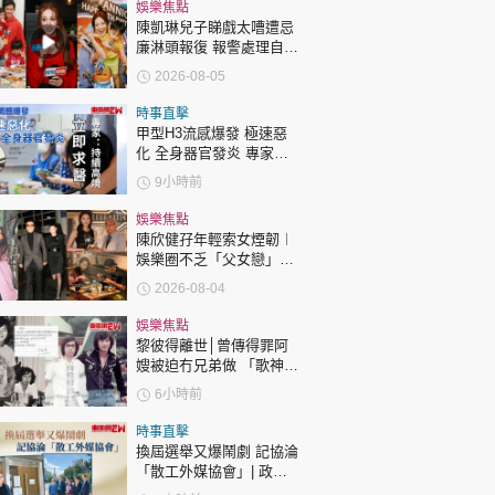
時政財經
娛樂焦點
陳凱琳兒子睇戲太嘈遭忌
健康生活
廉淋頭報復 報警處理自責
護子不力 歐錦棠陳倩揚齊
2026-08-05
飲食旅遊
表態「媽媽有責任」
時事直擊
甲型H3流感爆發 極速惡
化 全身器官發炎 專家：
持續高燒要立即求醫
9小時前
娛樂焦點
陳欣健孖年輕索女煙韌︱
娛樂圈不乏「父女戀」
環球
The Standard
親子王
「爺孫戀」 年齡差距最大
2026-08-04
達51歲 最受矚目有李龍
基謝賢
娛樂焦點
黎彼得離世│曾傳得罪阿
嫂被迫冇兄弟做 「歌神」
許冠傑親筆撰寫悼念忘友
6小時前
轉載 ©Eastweek.com.hk. All rights reserved.
時事直擊
換屆選舉又爆鬧劇 記協淪
「散工外媒協會」| 政官
莊