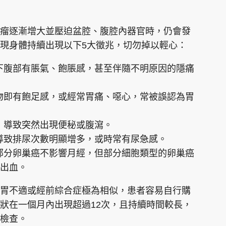
瘤逐漸增大並壓迫盆腔、腹腔內器官時，仍會發
現身體持續出現以下5大徵兆，切勿掉以輕心：
下腹部有脹氣、飽脹感，甚至伴隨不明原因的隱痛
物即有飽足感，或經常胃痛、噁心，常被誤認為胃
，導致突然出現便秘或腹瀉。
導致排尿次數明顯增多，或時常有尿急感。
部分卵巢癌不影響月經，但部分細胞類型的卵巢癌
出血。
胃不適或經前綜合症極為相似，患者容易自行購
狀在一個月內出現超過12次，且持續時間較長，
檢查。