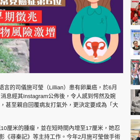
神機妙算 李丞責
緣來有理 麥玲玲
鬼靈精怪 威師兄
PCM 電腦廣場
星島頭條
星島日報
頭條日報
星島
言的司儀施可瑩（Lillian）患有卵巢癌，於6月
息經其Instagram公佈後，令人感到愕然及婉
，甚至親自回覆病友打氣外，更決定要成為「大
EDUPLUS
款
版權及免責聲明
Copyright © 東周網 版權所有 . 不得
10厘米的腫瘤，並在短時間內增至17厘米，她忍
及電影《尋秦記》等主持工作。今年2月施可瑩做手術