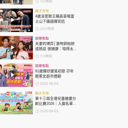
7小時前
親子天地
4歲浴室歌王飆高音唱富
士山下痛過陳奕迅
10小時前
娛樂焦點
夫妻的博弈│激吻郭柏妍
成熱話 張頴康：咀得太
多，一啲都唔享受！
7小時前
娛樂焦點
81歲陳欣健覓初戀 孖年
輕索女超市煙韌
2026-08-04
親子天地
第十三屆全港兒童繪畫分
齡比賽2026｜入圍名單正
式出爐！
2026-08-03