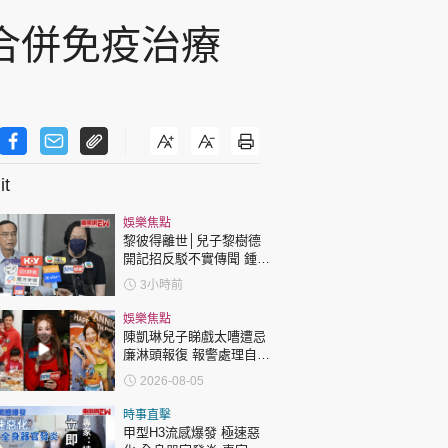
合併免疫治療
t
娛樂焦點
黎彼得離世│兒子黎樹德
開記招反駁不實傳聞 鍾志
光代好友澄清：冇經濟問
3小時前
題
娛樂焦點
陳凱琳兒子睇戲太嘈遭忌
廉淋頭報復 報警處理自責
護子不力 歐錦棠陳倩揚齊
2026-08-05
表態「媽媽有責任」
時事直擊
甲型H3流感爆發 極速惡