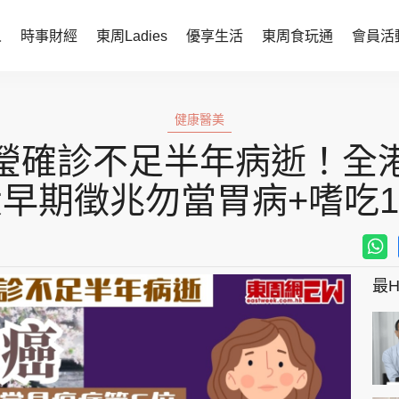
人
時事財經
東周Ladies
優享生活
東周食玩通
會員活
時事財經
東周Ladies
健康醫美
時事直擊
談情說性
瑩確診不足半年病逝！全
財經智庫
時尚生活
大早期徵兆勿當胃病+嗜吃
焦點人物
健康醫美
她世代力量
卓越女性
最Hi
會員活動
玄學靈異
周JETSO
東勝運程
智富天下 李居明