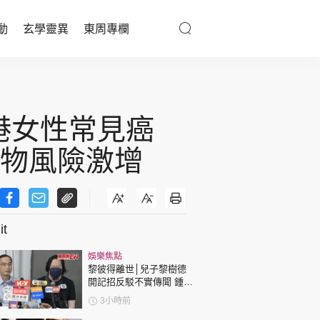
動
玄學靈異
東周專欄
優享生活
醫療百科
港女性常見癌
親子天地
1物風險激增
與寵同行
t
東周專欄
娛樂焦點
娛樂名人
黎彼得離世│兒子黎樹德
開記招反駁不實傳聞 鍾志
文化藝術
光代好友澄清：冇經濟問
3小時前
題