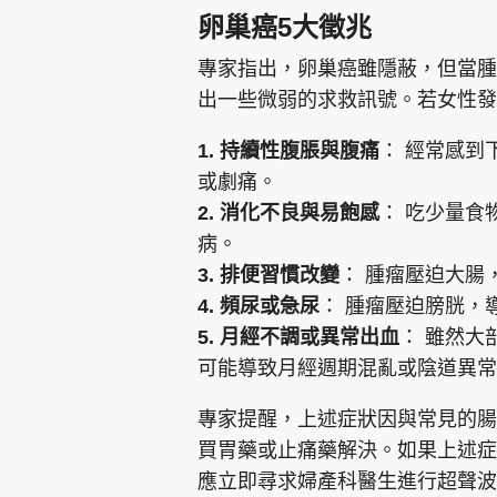
卵巢癌5大徵兆
專家指出，卵巢癌雖隱蔽，但當腫
出一些微弱的求救訊號。若女性發
1. 持續性腹脹與腹痛
： 經常感到
或劇痛。
2. 消化不良與易飽感
： 吃少量食
病。
3. 排便習慣改變
： 腫瘤壓迫大腸
4. 頻尿或急尿
： 腫瘤壓迫膀胱，
5. 月經不調或異常出血
： 雖然大
可能導致月經週期混亂或陰道異常
專家提醒，上述症狀因與常見的腸
買胃藥或止痛藥解決。如果上述症
應立即尋求婦產科醫生進行超聲波