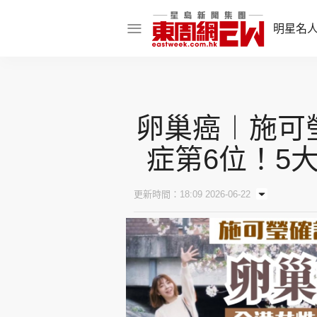
明星名
明星名人
娛樂焦點
卵巢癌︱施可
話題人物
症第6位！5
東姑熱話
更新時間：18:09 2026-06-22
東周食玩通
樂在灣區
東
飲食玩樂