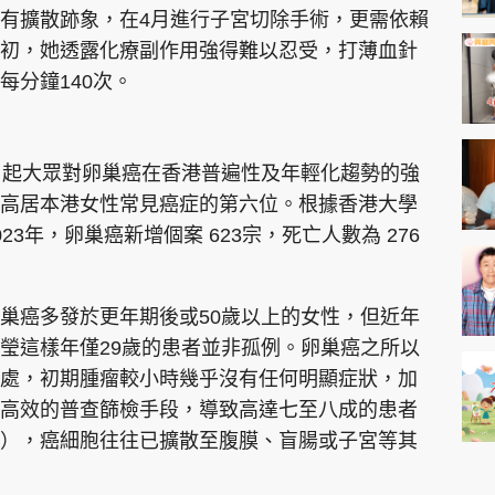
有擴散跡象，在4月進行子宮切除手術，更需依賴
初，她透露化療副作用強得難以忍受，打薄血針
每分鐘140次。
引起大眾對卵巢癌在香港普遍性及年輕化趨勢的強
高居本港女性常見癌症的第六位。根據香港大學
3年，卵巢癌新增個案 623宗，死亡人數為 276
巢癌多發於更年期後或50歲以上的女性，但近年
瑩這樣年僅29歲的患者並非孤例。卵巢癌之所以
處，初期腫瘤較小時幾乎沒有任何明顯症狀，加
高效的普查篩檢手段，導致高達七至八成的患者
），癌細胞往往已擴散至腹膜、盲腸或子宮等其