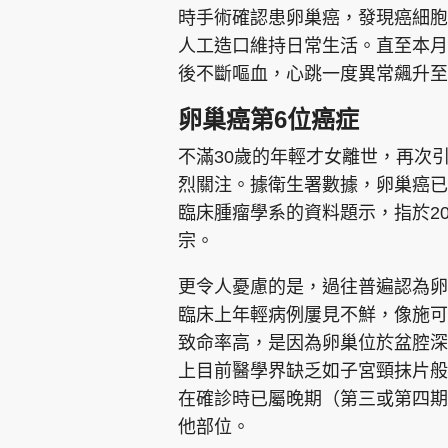
時手術確認患卵巢癌，發現癌細胞
人工造口維持日常生活。直至本月
後不斷嘔血，心跳一度異常飆升至
卵巢癌第6位癌症
不滿30歲的年輕才女離世，再次
烈關注。據衛生署數據，卵巢癌已
臨床腫瘤學系的資料題示，指於202
宗。
更令人憂慮的是，過往普遍認為卵
臨床上年輕病例屢見不鮮，像施可
致命率高，是因為卵巢位於盆腔深
上目前醫學界缺乏如子宮頸抹片般
在確診時已屬晚期（第三或第四期
他部位。