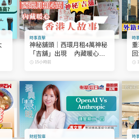
時事直擊
時
大
神秘舖頭｜西環月租4萬神秘
重
「吉舖」出現 內藏暖心香
回
港人故事
輝
15小時前
財經智庫
時