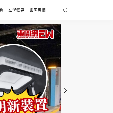
動
玄學靈異
東周專欄
優享生活
醫療百科
親子天地
與寵同行
東周專欄
娛樂名人
文化藝術