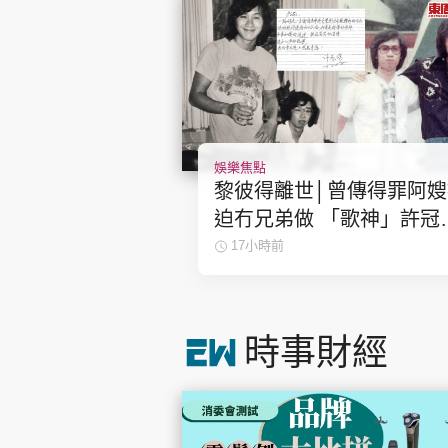
娛樂焦點
黎彼得離世│曾傳得罪阿嫂
迫冇兄弟做 「歌神」許冠
親筆撰寫悼念忘友
17小時前
時事財經