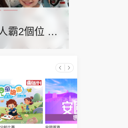
時政財經
健康生活
飲食旅遊
人霸2個位 被
愛回家｜
不公平
環球
The Standard
親子王
轉載 ©Eastweek.com.hk. All rights reserved.
分齡比賽
安國護港