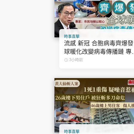
時事直擊
流感 新冠 合胞病毒齊爆發 全
球暖化改變病毒傳播鏈 專
家：市民勿掉以輕心
3小時前
時事直擊