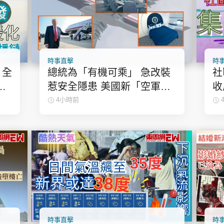
時事直擊
時
總統為「有機可乘」 急改裝
社
惹安全隱患 美國新「空軍一
收
號」 防禦力揭秘 | 國際解碼
4小時前
時事直擊
時