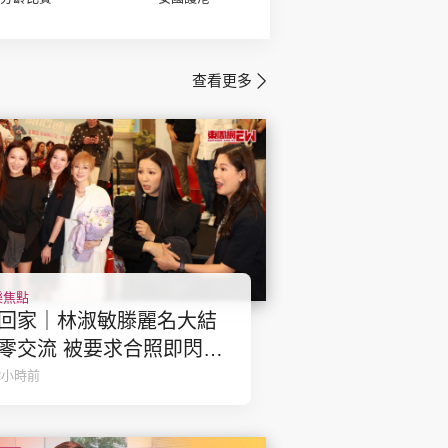
查看更多
樂焦點
回家｜林淑敏滕麗名大結
零交流 被要求合照即閃
不和升級」？兩人咁回應
2小時前