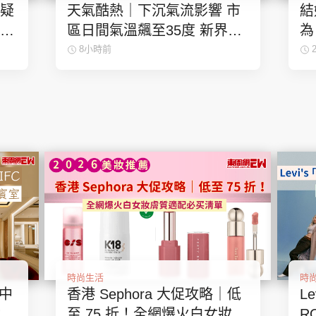
 疑
天氣酷熱｜下沉氣流影響 市
結
 被
區日間氣溫飆至35度 新界或
為
住
達38度
影
8小時前
時尚生活
時
駐中
香港 Sephora 大促攻略｜低
Le
念奢
至 75 折！全網爆火白女妝膚
R