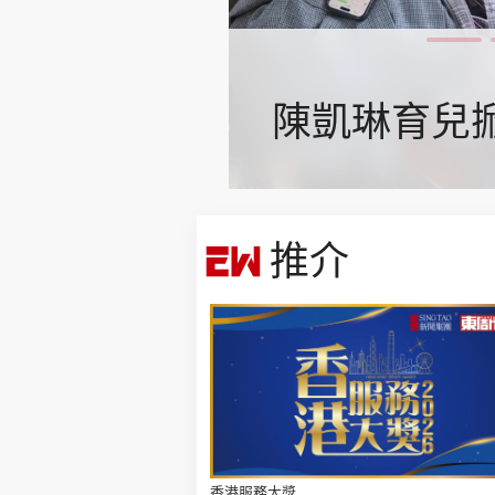
陳凱琳育兒掀
轟自
集團旗下品牌
推介
東周刊
cazbuyer
東Touch
Oh!爸媽
JobMarket
頭條搵工
關於我們
聯絡我們
隱私政策聲明
使用條
香港服務大獎