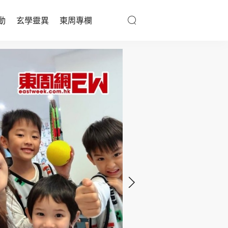
動
玄學靈異
東周專欄
優享生活
醫療百科
親子天地
與寵同行
東周專欄
娛樂名人
文化藝術