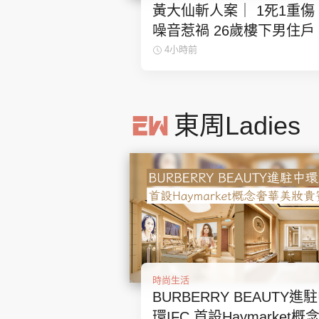
黃大仙斬人案｜ 1死1重傷
噪音惹禍 26歲樓下男住戶
狂斬多刀命危 46歲樓上男
4小時前
客 傷人後墮樓亡
東周Ladies
時尚生活
BURBERRY BEAUTY進
環IFC 首設Haymarket概