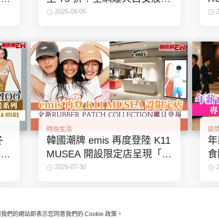
質適配必買清單
費
2026-08-06
人
時尚生活
談
冬
韓國潮牌 emis 再度登陸 K11
年
ny
MUSEA 開設限定店呈現「留
食
白」美學！全新RUBBER
生
2026-07-30
PATCH COLLECTION矚目登
場
用我們的網站即表示您同意我們的 Cookie 政策。