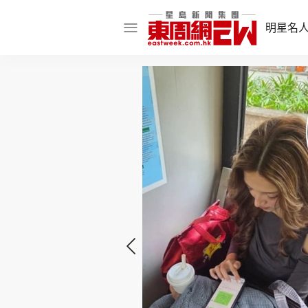
明星名
明星名人
娛樂焦點
話題人物
東姑熱話
東周食玩通
樂在灣區
東
飲食玩樂