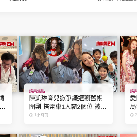
娛樂焦點
娛
媽
陳凱琳育兒掀爭議遭翻舊帳
愛
應兩
圍剿 搭電車1人霸2個位 被轟
局
自私欠公德心 有指反應過度
「
1小時前
不公平