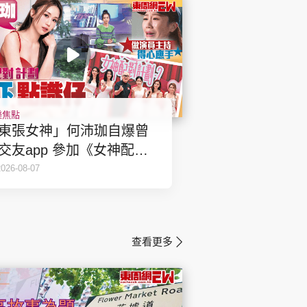
樂焦點
東張女神」何沛珈自爆曾
app 參加《女神配對
劃2》學媾仔
2026-08-07
查看更多