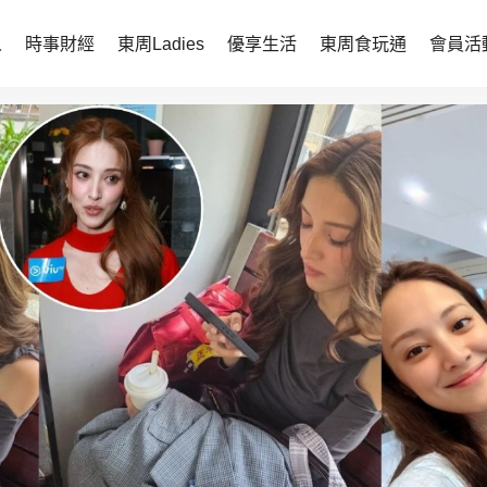
人
時事財經
東周Ladies
優享生活
東周食玩通
會員活
時事財經
東周Ladies
時事直擊
談情說性
財經智庫
時尚生活
焦點人物
健康醫美
她世代力量
卓越女性
會員活動
玄學靈異
周JETSO
東勝運程
智富天下 李居明