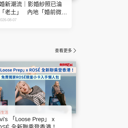
婚新潮流｜影婚紗照已淪
「老土」 內地「婚前微電
」成新潮流
2026-08-07
查看更多
尚生活
vi's 「Loose Prep」 x
OSÉ 全新聯乘登香港！免