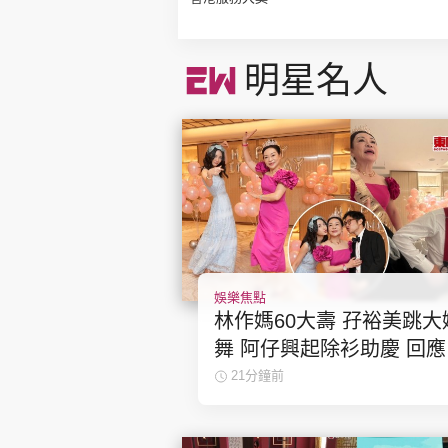
明星名人
娛樂焦點
林作媽60大壽 孖裕美跳大
舞 阿仔興起除衫助慶 回
女交好有原因
21分鐘前