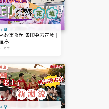
事直擊
區故事為題 集印探索花墟 |
風亭
4小時前
事直擊