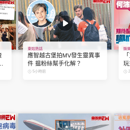
東姑熱話
娛
揸
應智越古堡拍MV發生靈異事
「
劇
件 揾粉絲幫手化解？
玩交友
感
計
5小時前