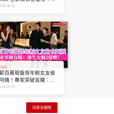
獨家ROSÉ限量小卡入手懶
2026-08-04
包
情說性
薪百萬筍盤背年輕女友偷
阿姨！專家突破盲腸：後
女輸喺呢樣嘢！
2026-07-29
同意及關閉