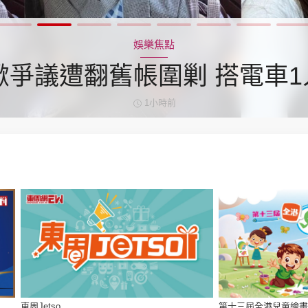
神機妙算 李丞責
緣來有理 麥玲玲
娛樂焦點
鬼靈精怪 威師兄
爭議遭翻舊帳圍剿 搭電車1
私欠公德心 有指反應過度
1小時前
PCM 電腦廣場
星島頭條
星島日報
頭條日報
星島
EDUPLUS
款
版權及免責聲明
Copyright © 東周網 版權所有 . 不得
東周Jetso
第十三屆全港兒童繪畫