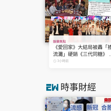
娛樂焦點
《愛回家》大結局被轟「
流灘」硬銷《三代同糖》 
集播畢台前幕後喊爆場面
3小時前
人
時事財經